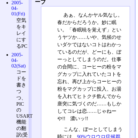
ーブ
2005-
04-
01(Fri)
あぁ、なんかヤル気なし。
空気
春だからだろうか。妙に眠
をキ
い。「春眠暁を覚えず」とい
レイ
うヤツか……いや、気候のせ
にす
いダケではないコトはわかっ
るPC
ているのだが、どーにも、ぼ
2005-
ーっとしてしまうのだ。仕事
04-
02(Sat)
の合間に、コーヒーの粉をマ
コー
グカップに入れていたコトを
ドを
忘れ、再び上からコーヒーの
書き
粉をマグカップに投入、お湯
つ
を入れてヒトクチ飲んでから
つ、
唐突に気づくのだ……もしか
PIC
の
してコレは恋……じゃねー
USART
や!! 濃いッ!!
機能
の翻
こんな、ぼーとしてしまう
訳(受
時には、
90%ウロウロ症候群