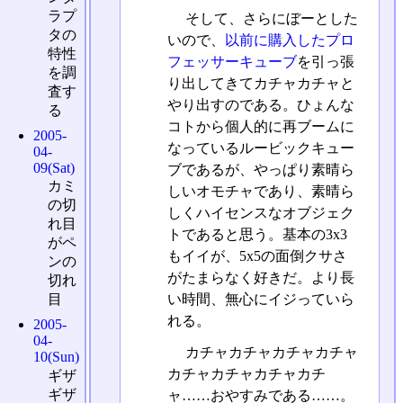
ラプ
そして、さらにぼーとした
タの
いので、
以前に購入したプロ
特性
フェッサーキューブ
を引っ張
を調
り出してきてカチャカチャと
査す
やり出すのである。ひょんな
る
コトから個人的に再ブームに
2005-
なっているルービックキュー
04-
09(Sat)
ブであるが、やっぱり素晴ら
カミ
しいオモチャであり、素晴ら
の切
しくハイセンスなオブジェク
れ目
トであると思う。基本の3x3
がペ
もイイが、5x5の面倒クサさ
ンの
がたまらなく好きだ。より長
切れ
い時間、無心にイジっていら
目
れる。
2005-
04-
カチャカチャカチャカチャ
10(Sun)
カチャカチャカチャカチ
ギザ
ギザ
ャ……おやすみである……。