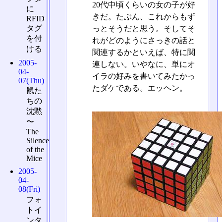
20代中頃くらいの女の子が好
に
きだ。たぶん、これからもず
RFID
タグ
っとそうだと思う。そしてそ
を付
れがどのようにさっきの話と
ける
関連するかといえば、特に関
2005-
連しない。いやなに、単にオ
04-
イラの好みを書いてみたかっ
07(Thu)
たダケである。エッヘン。
鼠た
ちの
沈黙
〜
The
Silence
of the
Mice
2005-
04-
08(Fri)
フォ
トイ
ンタ