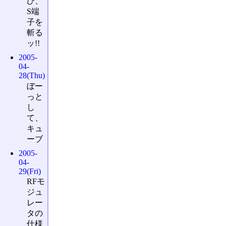
び、
S端
子を
斬る
ッ!!
2005-
04-
28(Thu)
ぼー
っと
し
て、
キュ
ーブ
2005-
04-
29(Fri)
RFモ
ジュ
レー
タの
仕様