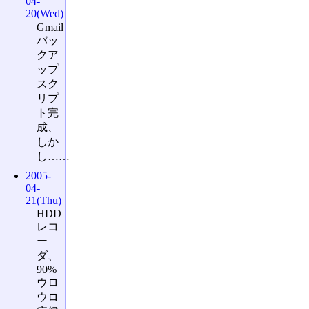
04-
20(Wed)
Gmail
バッ
クア
ップ
スク
リプ
ト完
成、
しか
し……
2005-
04-
21(Thu)
HDD
レコ
ー
ダ、
90%
ウロ
ウロ