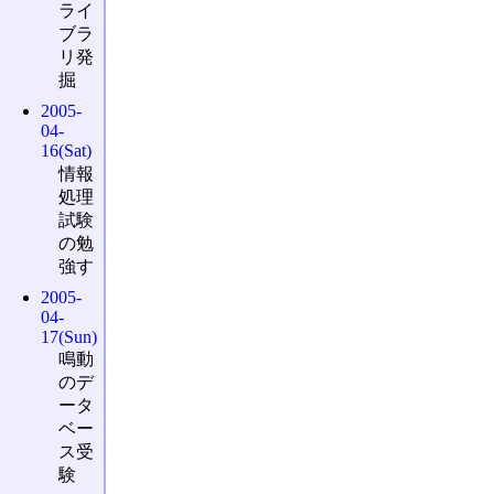
ライ
ブラ
リ発
掘
2005-
04-
16(Sat)
情報
処理
試験
の勉
強す
2005-
04-
17(Sun)
鳴動
のデ
ータ
ベー
ス受
験