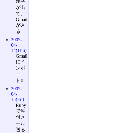
漢字
が出
て、
Gmail
が入
る
2005-
04-
14(Thu)
Gmail
にイ
ンポ
ー
ト!!
2005-
04-
15(Fri)
Ruby
で添
付メ
ール
送る