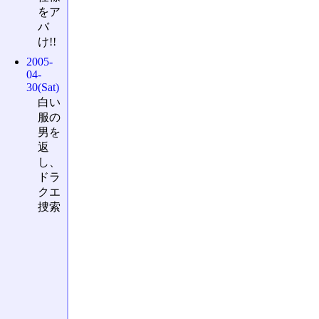
をア
バ
け!!
2005-
04-
30(Sat)
白い
服の
男を
返
し、
ドラ
クエ
捜索