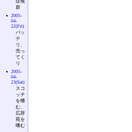
症候
群
2005-
04-
22(Fri)
バッ
テ
リ、
売っ
てく
リ
2005-
04-
23(Sat)
スコ
ッチ
を嗜
む、
広辞
苑を
嗜む