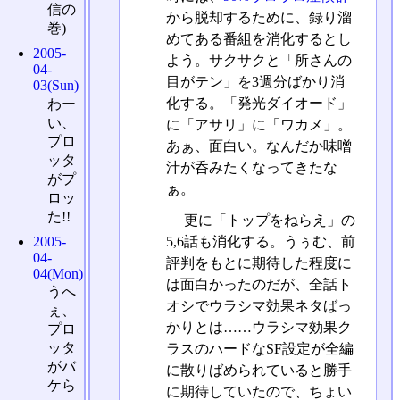
信の
から脱却するために、録り溜
巻)
めてある番組を消化するとし
2005-
よう。サクサクと「所さんの
04-
目がテン」を3週分ばかり消
03(Sun)
化する。「発光ダイオード」
わー
い、
に「アサリ」に「ワカメ」。
プロ
あぁ、面白い。なんだか味噌
ッタ
汁が呑みたくなってきたな
がプ
ぁ。
ロッ
た!!
更に「トップをねらえ」の
2005-
5,6話も消化する。うぅむ、前
04-
評判をもとに期待した程度に
04(Mon)
は面白かったのだが、全話ト
うへ
オシでウラシマ効果ネタばっ
ぇ、
かりとは……ウラシマ効果ク
プロ
ッタ
ラスのハードなSF設定が全編
がバ
に散りばめられていると勝手
ケら
に期待していたので、ちょい