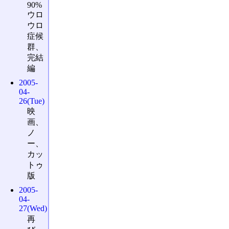
90%
ウロ
ウロ
症候
群、
完結
編
2005-
04-
26(Tue)
映
画、
ノ
ー、
カッ
トゥ
版
2005-
04-
27(Wed)
再