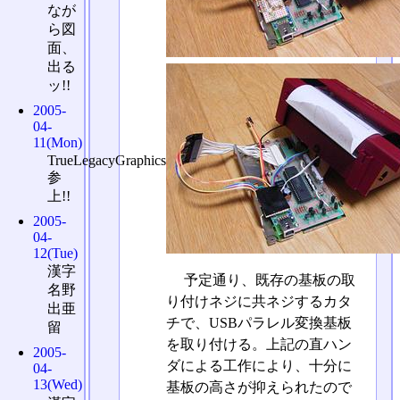
なが
ら図
面、
出る
ッ!!
2005-
04-
11(Mon)
TrueLegacyGraphics
参
上!!
2005-
04-
12(Tue)
漢字
予定通り、既存の基板の取
名野
り付けネジに共ネジするカタ
出亜
チで、USBパラレル変換基板
留
を取り付ける。上記の直ハン
2005-
ダによる工作により、十分に
04-
13(Wed)
基板の高さが抑えられたので