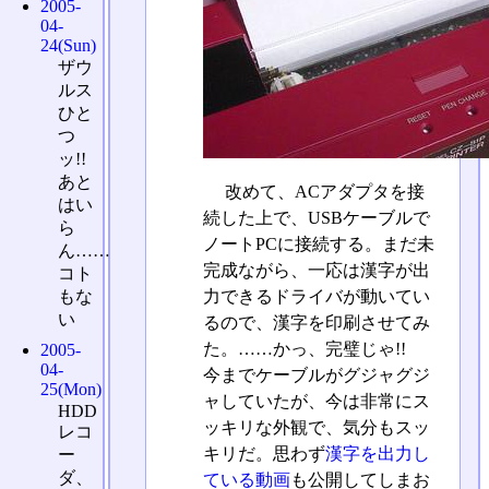
2005-
04-
24(Sun)
ザウ
ルス
ひと
つ
ッ!!
あと
改めて、ACアダプタを接
はい
続した上で、USBケーブルで
ら
ノートPCに接続する。まだ未
ん……
完成ながら、一応は漢字が出
コト
力できるドライバが動いてい
もな
い
るので、漢字を印刷させてみ
た。……かっ、完璧じゃ!!
2005-
04-
今までケーブルがグジャグジ
25(Mon)
ャしていたが、今は非常にス
HDD
ッキリな外観で、気分もスッ
レコ
キリだ。思わず
漢字を出力し
ー
ダ、
ている動画
も公開してしまお