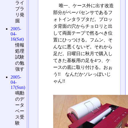
ライ
唯一、ケース外に出す改造
ブラ
部分がペーパセンサであるフ
リ発
ォトインタラプタだ。プロッ
掘
タ背面の穴からチョロリと出
2005-
して両面テープで然るべき位
04-
16(Sat)
置にひっつける。フムン、そ
情報
んなに悪くないぞ。それから
処理
足だ。日曜日に秋月で購入し
試験
てきた基板用の足を4つ、ケ
の勉
ースの底に取り付ける。おぉ
強す
う!! なんだかソレっぽいじ
2005-
ゃん!!
04-
17(Sun)
鳴動
のデ
ータ
ベー
ス受
験