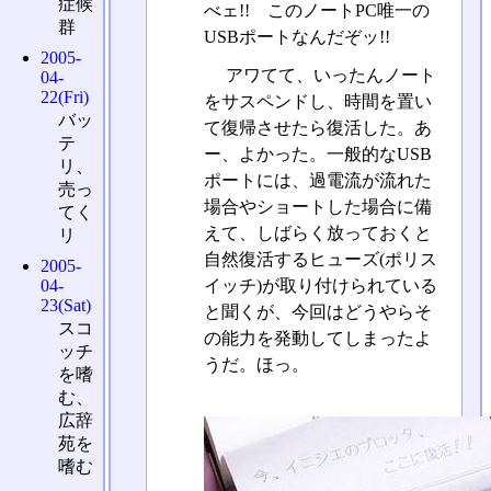
症候
べェ!! このノートPC唯一の
群
USBポートなんだぞッ!!
2005-
アワてて、いったんノート
04-
22(Fri)
をサスペンドし、時間を置い
バッ
て復帰させたら復活した。あ
テ
ー、よかった。一般的なUSB
リ、
ポートには、過電流が流れた
売っ
場合やショートした場合に備
てく
えて、しばらく放っておくと
リ
自然復活するヒューズ(ポリス
2005-
04-
イッチ)が取り付けられている
23(Sat)
と聞くが、今回はどうやらそ
スコ
の能力を発動してしまったよ
ッチ
うだ。ほっ。
を嗜
む、
広辞
苑を
嗜む