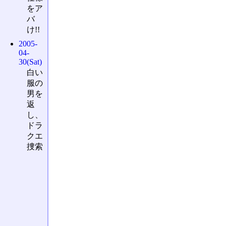
をア
バ
け!!
2005-
04-
30(Sat)
白い
服の
男を
返
し、
ドラ
クエ
捜索