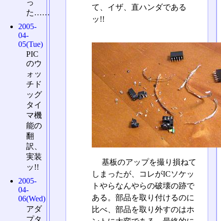
っ
て、イザ、直ハンダである
た……
ッ!!
2005-
04-
05(Tue)
PIC
のウ
ォッ
チド
ッグ
タイ
マ機
能の
翻
訳、
実装
基板のアップを撮り損ねて
ッ!!
しまったが、コレがICソケッ
2005-
トやらなんやらの破壊の跡で
04-
ある。部品を取り付けるのに
06(Wed)
アダ
比べ、部品を取り外すのはホ
プタ