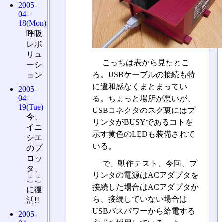
2005-
04-
18(Mon)
呼吸
レボ
リュ
こっちは表から見たとこ
ーシ
ろ。USBケーブルの接続も特
ョン
に違和感なくまとまってい
2005-
04-
る。ちょっと場所が悪いが、
19(Tue)
USBコネクタのスグ裏にはプ
今、
リンタがBUSYであるコトを
イニ
示す黄色のLEDも装備されて
シエ
いる。
のプ
ロッ
で、動作テスト。今回、プ
タ、
リンタの電源はACアダプタを
ここ
接続した場合はACアダプタか
に復
ら、接続していない場合は
活!!
USBバスパワーから給電する
2005-