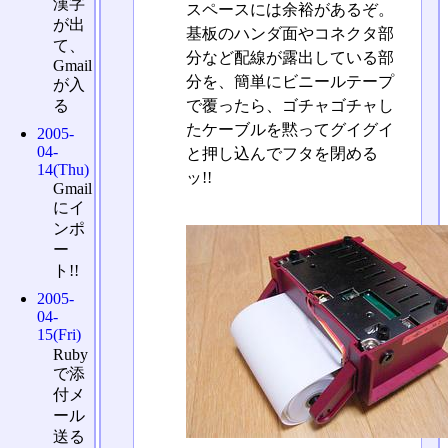
漢字
スペースには余裕があるぞ。
が出
基板のハンダ面やコネクタ部
て、
分など配線が露出している部
Gmail
分を、簡単にビニールテープ
が入
る
で覆ったら、ゴチャゴチャし
たケーブルを黙ってグイグイ
2005-
04-
と押し込んでフタを閉める
14(Thu)
ッ!!
Gmail
にイ
ンポ
ー
ト!!
2005-
04-
15(Fri)
Ruby
で添
付メ
ール
送る