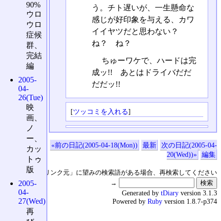
90%
う。チト遅いが、一生懸命な
ウロ
感じが好印象を与える、カワ
ウロ
イイヤツだと思わない？
症候
ね？ ね？
群、
完結
ちゅーワケで、ハードは完
編
成ッ!! あとはドライバだだ
2005-
だだッ!!
04-
26(Tue)
映
[
ツッコミを入れる
]
画、
ノ
ー、
«前の日記(2005-04-18(Mon))
最新
次の日記(2005-04-
カッ
20(Wed))»
編集
トゥ
版
↑の「本日のリンク元」に望みの検索語がある場合、再検索してください
→
2005-
04-
Generated by
tDiary
version 3.1.3
27(Wed)
Powered by
Ruby
version 1.8.7-p374
再