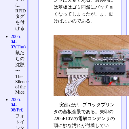
ントに大変である。最終的に
に
は基板はゴミ同然にバッチョ
RFID
くなってしまったが、ま、動
タグ
けばよいのである。
を付
ける
2005-
04-
07(Thu)
鼠た
ちの
沈黙
〜
The
Silence
of the
Mice
2005-
突然だが、プロッタプリン
04-
08(Fri)
タの基板全景である。矢印の
フォ
220uF10Vの電解コンデンサの
トイ
頭に妙な汚れが付着してい
ンタ