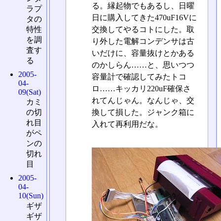
る。縁起物でもあるし、日曜
ラプ
日に購入してきた470uF16Vに
タの
交換してやるコトにした。取
特性
を調
り外した電解コンデンサは古
査す
いだけに、容量抜けとかある
る
のかしらん……と、思いつつ
2005-
容量計で確認してみたトコ
04-
ロ……キッカリ220uF確保さ
09(Sat)
れてんじゃん。なんじゃ、交
カミ
換して損した。ジャンク箱に
の切
れ目
入れて再利用だな。
がペ
ンの
切れ
目
2005-
04-
10(Sun)
ギザ
ギザ