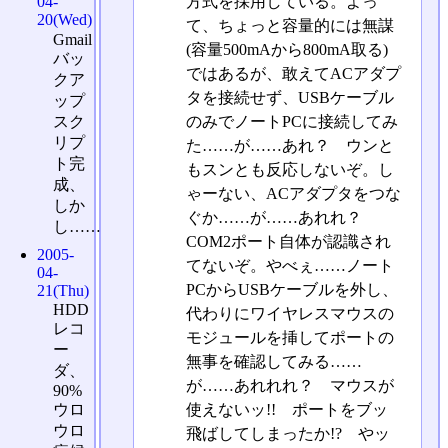
方式を採用している。よっ
04-
20(Wed)
て、ちょっと容量的には無謀
Gmail
(容量500mAから800mA取る)
バッ
ではあるが、敢えてACアダプ
クア
タを接続せず、USBケーブル
ップ
スク
のみでノートPCに接続してみ
リプ
た……が……あれ？ ウンと
ト完
もスンとも反応しないぞ。し
成、
ゃーない、ACアダプタをつな
しか
ぐか……が……あれれ？
し……
COM2ポート自体が認識され
2005-
てないぞ。やべぇ……ノート
04-
PCからUSBケーブルを外し、
21(Thu)
HDD
代わりにワイヤレスマウスの
レコ
モジュールを挿してポートの
ー
無事を確認してみる……
ダ、
が……あれれれ？ マウスが
90%
使えないッ!! ポートをブッ
ウロ
ウロ
飛ばしてしまったか!? やッ