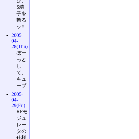
び、
S端
子を
斬る
ッ!!
2005-
04-
28(Thu)
ぼー
っと
し
て、
キュ
ーブ
2005-
04-
29(Fri)
RFモ
ジュ
レー
タの
仕様