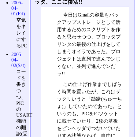
ッタ、ここに復活!!
2005-
04-
01(Fri)
今日はGmailの容量をバッ
空気
クアップストレージとして活
をキ
用するためのスクリプトを作
レイ
ると思わせつつ、プロッタプ
にす
リンタの最後の仕上げをして
るPC
しまうオイラであった。プロ
2005-
ジェクトは直列で進んでンじ
04-
02(Sat)
ゃない、並列で進んでンだ
コー
ッ!!
ドを
この仕上げ作業までしばら
書き
つ
く時間を置いたが、これはザ
つ、
ックリいうと「躊躇(ちゅーち
PIC
ょ)」していたのであった。と
の
いうのも、PICをICソケット
USART
に載せていたり、2枚の基板
機能
の翻
をピンヘッダでつないでいた
訳(受
りする状態ならば、自由に