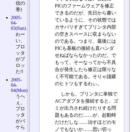
信の
PICのファームウェアを修正
巻)
できるのだが、先日から書い
2005-
ているように、その状態では
04-
カサバリすぎてプリンタ内部
03(Sun)
の空きスペースに収まらない
わー
い、
のである。つまり、最後には
プロ
PICも基板の接続も直ハンダ
ッタ
せねばならなかったのだ。で
がプ
もって、そーなってから不具
ロッ
合が発生したら修正は限りな
た!!
く不可能である。そりゃ躊躇
2005-
のヒトツもするわぃ。
04-
04(Mon)
しかも、プリンタに単独で
うへ
ACアダプタを接続すると、ゴ
ぇ、
ミが出力され続けたりする問
プロ
ッタ
題もあるのだ……が、起動時
がバ
だけだしな……治すほどのモ
ケら
ノでもないか……思い切っ