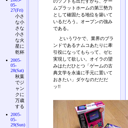
のソフトも出だすから、ゲー
05-
ムプラットホームの第三勢力
27(Fri)
として確固たる地位を築いて
小さ
いるだろう。オープンの強み
な小
さな
である。
小さ
というワケで、業界のブラ
な火
ンドであるナムコあたりに牽
星に
引役になってもらって、ゼヒ
乾杯
実現して欲しい。オイラの望
2005-
05-
みはただひとつ「ゲームの古
28(Sat)
典文学を永遠に手元に置いて
秋葉
おきたい」ダケなのだだだ
でジ
ッ!!
ャン
クに
万歳
する
2005-
05-
29(Sun)