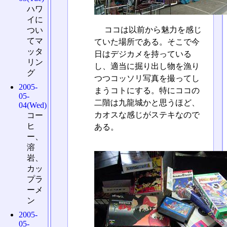
ハワ
イに
ココは以前から魅力を感じ
つい
てマ
ていた場所である。そこで今
ッタ
日はデジカメを持っている
リン
し、適当に掘り出し物を漁り
グ
つつコッソリ写真を撮ってし
2005-
まうコトにする。特にココの
05-
二階は九龍城かと思うほど、
04(Wed)
カオスな感じがステキなので
コー
ヒ
ある。
ー、
溶
岩、
カッ
プラ
ーメ
ン
2005-
05-