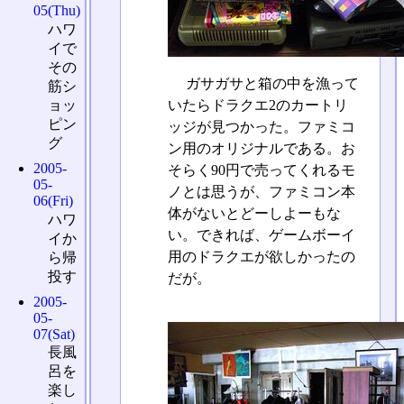
05(Thu)
ハワ
イで
その
ガサガサと箱の中を漁って
筋シ
ョッ
いたらドラクエ2のカートリ
ピン
ッジが見つかった。ファミコ
グ
ン用のオリジナルである。お
2005-
そらく90円で売ってくれるモ
05-
ノとは思うが、ファミコン本
06(Fri)
体がないとどーしよーもな
ハワ
い。できれば、ゲームボーイ
イか
用のドラクエが欲しかったの
ら帰
投す
だが。
2005-
05-
07(Sat)
長風
呂を
楽し