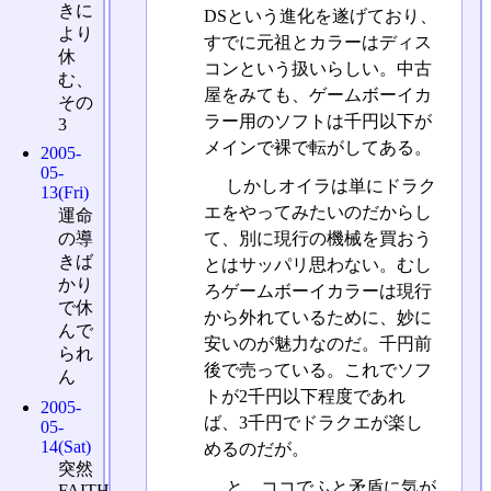
きに
DSという進化を遂げており、
より
すでに元祖とカラーはディス
休
コンという扱いらしい。中古
む、
屋をみても、ゲームボーイカ
その
ラー用のソフトは千円以下が
3
メインで裸で転がしてある。
2005-
05-
しかしオイラは単にドラク
13(Fri)
エをやってみたいのだからし
運命
の導
て、別に現行の機械を買おう
きば
とはサッパリ思わない。むし
かり
ろゲームボーイカラーは現行
で休
から外れているために、妙に
んで
安いのが魅力なのだ。千円前
られ
後で売っている。これでソフ
ん
トが2千円以下程度であれ
2005-
ば、3千円でドラクエが楽し
05-
14(Sat)
めるのだが。
突然
と、ココでふと矛盾に気が
FAITH