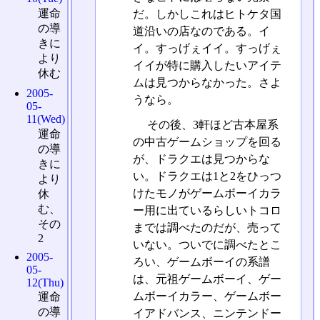
運命
だ。しかしこれはヒトケタ国
の導
道沿いの店なのである。イ
きに
イ。すっげぇイイ。すっげぇ
より
イイが特に購入したいアイテ
休む
ムは見つからなかった。さよ
2005-
うなら。
05-
11(Wed)
その後、3軒ほど古本屋系
運命
の中古ゲームショップを回る
の導
が、ドラクエは見つからな
きに
い。ドラクエは1と2をひっつ
より
けたモノがゲームボーイカラ
休
む、
ー用に出ているらしいトコロ
その
までは調べたのだが、売って
2
いない。ついでに調べたとこ
2005-
ろい、ゲームボーイの系譜
05-
は、元祖ゲームボーイ、ゲー
12(Thu)
ムボーイカラー、ゲームボー
運命
の導
イアドバンス、ニンテンドー