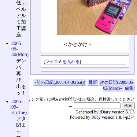
低レ
ベル
アル
ミ加
工講
座
2005-
＜かきかけ＞
05-
30(Mon)
デン
[
ツッコミを入れる
]
パ、
再
び、
«前の日記(2005-04-30(Sat))
最新
次の日記(2005-05-
出る
02(Mon))»
編集
ッ!!
↑の「本日のリンク元」に望みの検索語がある場合、再検索してください
2005-
→
05-
Generated by
tDiary
version 3.1.3
31(Tue)
Powered by
Ruby
version 1.8.7-p374
フタ
閉ま
っ