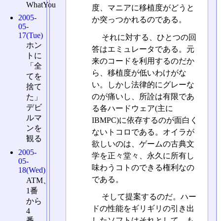
WhatYou
度、マニアに移植度がどうと
2005-
か突っつかれるのである。
05-
17(Tue)
それに対する、ひとつの回
ホン
答はエミュレータである。元
トに
来のコードを利用するのだか
「全
ら、移植度が低いわけがな
てを
い。しかし法律的にグレーな
捨て
のが痛いし、所詮は有限であ
た」
デビ
る各ハードウェア(主に
ルマ
IBMPC)に依存するのが面白く
ンを
ないトコロである。オイラが
観る
欲しいのは、ゲームの古典文
2005-
学を正々堂々、永久に所有し
05-
味わうコトのできる権利なの
18(Wed)
である。
ATM、
1番
そして提案するのだ。ハー
から
ドの性能をギリギリの引き出
4
番、
したソフトはそれとして、も