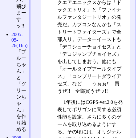
クエアエニックスからは「ド
飛び
ラクエトリオ」と「ファイナ
まー
ルファンタジートリオ」の発
す
売だ。カプコンなんかも「ス
ッ!!
トリートファイターズ」で全
2005-
部入り。データーイーストも
05-
26(Thu)
「デコシューチョイセズ」と
「ブ
「デコジャンプチョイセズ」
ルー
を出してしまおう。他にも
ちゃ
「オールタイプアールタイプ
ん」
ス」「コンプリートダライア
と
セズ」など……うぉぉ!! 買
「グ
リー
うぜ!! 全部買うぜッ!!
ンち
1年後にはCGPS-ver.2.0を発
ゃ
表してポリゴンに関する必須
ん」
を作
性能を設定、さらに多くのゲ
り始
ームを取り込めるようにす
める
る。その頃には、オリジナル
2005-