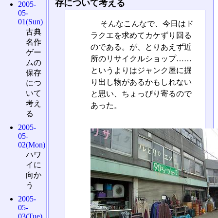
存について考える
2005-
05-
01(Sun)
そんなこんなで、今日はド
古典
ラクエを求めてカケずり回る
名作
のである。が、とりあえず近
ゲー
所のリサイクルショップ……
ムの
というよりはジャンク屋に掘
保存
り出し物があるかもしれない
につ
いて
と思い、ちょっぴり寄るので
考え
あった。
る
2005-
05-
02(Mon)
ハワ
イに
向か
う
2005-
05-
03(Tue)