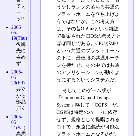
てぇ
う少しランクの落ちる共通の
ー
プラットホームを立ち上げよ
ッ!!
うではないか。この考え方
2005-
は、その昔Oh!mzという雑誌
05-
で提案されたCIOSの考え方と
19(Thu)
ほぼ同じである。CPUがZ80
後悔
という共通のプラットホーム
先に
呑め
の下に、最低限の共通ルーチ
ず
ンを持たせ、その中では共通
2005-
のアプリケーションが動くよ
05-
うにするというシステムだ。
20(Fri)
共立
そしてこのゲーム版が
から
「Common-Game-Playing-
部品
System」略して「CGPS」だ。
届く
CGPSは特定のハードに依存
2005-
せず、規格として提唱される
05-
コトで、永遠に継続が可能な
21(Sat)
高周
プラットホームとなるのだ。