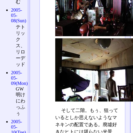
む
2005-
05-
08(Sun)
テト
リッ
ク
ス、
リロ
ーデ
ッド
2005-
05-
09(Mon)
GW
明け
にわ
っふ
そして二階。もぅ、狙って
ぅ
いるとしか思えないようなマ
2005-
ネキンの配置である。廃墟好
05-
きなヒトには堪らない光景
10(Tue)