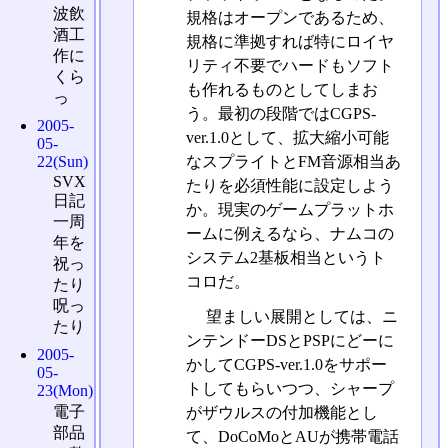
波飲
規格はオープンであるため、
酒工
規格に準拠すれば特にロイヤ
作に
リティ不要でハードもソフト
くら
も作れるものとしてしまお
っ
う。最初の段階ではCGPS-
2005-
ver.1.0として、拡大縮小可能
05-
なスプライトとFM音源相当あ
22(Sun)
SVX
たりを必須性能に設定しよう
日記
か。現実のゲームプラットホ
一周
ームに例えるなら、ナムコの
年を
システム2基板相当というト
祝っ
コロだ。
たり
呪っ
望ましい展開としては、ニ
たり
ンテンドーDSとPSPにどーに
2005-
かしてCGPS-ver.1.0をサポー
05-
トしてもらいつつ、シャープ
23(Mon)
電子
がザウルスの付加機能とし
部品
て、DoCoMoとAUが携帯電話