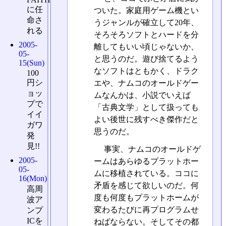
に任
ついた。家庭用ゲーム機とい
命さ
うジャンルが確立して20年、
れる
そろそろソフトとハードを分
2005-
離してもいい頃じゃないか、
05-
と思うのだ。遊び捨てるよう
15(Sun)
なソフトはともかく、ドラク
100
円シ
エや、ナムコのオールドゲー
ョッ
ムなんかは、小説でいえば
プで
「古典文学」として扱っても
イイ
よい後世に残すべき傑作だと
ガワ
思うのだ。
発
見!!
事実、ナムコのオールドゲ
2005-
ームはあらゆるプラットホー
05-
ムに移植されている。ココに
16(Mon)
矛盾を感じて欲しいのだ。何
高周
度も何度もプラットホームが
波ア
変わるたびに再プログラムせ
ンプ
ICを
ねばならない。そしてその都