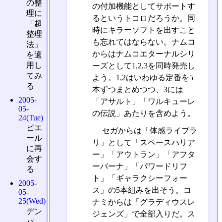
の整
の付加機能としてサポートす
理に
るというトコロだろうか。同
「超
時にキラーソフトを出すこと
整理
も忘れてはならない。ナムコ
法」
からはナムコエターナルシリ
を適
用し
ーズとして1,2,3を同時発売し
てみ
よう。1,2はいわゆる定番を5
る
本ずつまとめつつ、3には
2005-
「アサルト」「ワルキューレ
05-
の伝説」あたりを含めよう。
24(Tue)
ピエ
セガからは「体感ライブラ
ール
リ」として「スペースハリア
に再
ー」「アウトラン」「アフタ
会す
ーバーナ」「パワードリフ
る
ト」「ギャラクシーフォー
2005-
ス」の5本組みを出そう。コ
05-
25(Wed)
ナミからは「グラディウスレ
デン
ジェンズ」で全部入りだ。ス
パ、