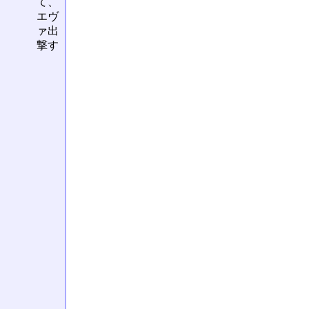
て、
エヴ
ァ出
撃す