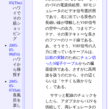
05(Thu)
の+5Vの電源供給用、RFモジ
ハワ
ュレータのビデオ信号選択用
イで
であり、右に出ている茶色の
その
長細い線が増幅したVHF信号
筋シ
の空中への出力、つまりアン
ョッ
ピン
テナ、その実テキトーな長さ
グ
のフツーのリード線である。
2005-
あ、そうそう、VHF信号の入
05-
力に使っているケーブルは、
06(Fri)
以前の実験
のために
チョン切
ハワ
ったS端子ケーブル
からの臓
イか
器提供である。さすがに高周
ら帰
投す
波を扱うのだから、その辺く
らいは「ケチくも抜かりな
2005-
05-
く」である。
07(Sat)
長風
ササッと配線のチェックを
呂を
したら、アダプタから+12Vを
楽し
供給して、両レギュレータの