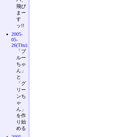
飛び
まー
す
ッ!!
2005-
05-
26(Thu)
「ブ
ルー
ちゃ
ん」
と
「グ
リー
ンち
ゃ
ん」
を作
り始
める
2005-