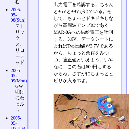
む
出力電圧を確認する。ちゃん
2005-
と+5Vと+9Vが出ている。そ
05-
して、ちょっとドキドキしな
08(Sun)
がら高周波アンプICである
テト
リッ
MAR-8Aへの供給電圧を計測
ク
する。3.6V。データシートに
ス、
よればTypical値が3.7Vである
リロ
から、ちょっと余裕をみつ
ーデ
つ、適正値といえよう。いや
ッド
なに、この石は600円もする
2005-
からね。さすがにちょっとビ
05-
ビりが入るのよ。
09(Mon)
GW
明け
にわ
っふ
ぅ
2005-
05-
10(Tue)