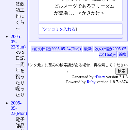
波飲
ビルスーツであるフリーダム
酒工
が登場し、＜かきかけ＞
作に
くら
っ
[
ツッコミを入れる
]
2005-
05-
22(Sun)
«前の日記(2005-05-24(Tue))
最新
次の日記(2005-05-
SVX
26(Thu))»
編集
日記
一周
↑の「本日のリンク元」に望みの検索語がある場合、再検索してください
年を
→
祝っ
Generated by
tDiary
version 3.1.3
Powered by
Ruby
version 1.8.7-p374
たり
呪っ
たり
2005-
05-
23(Mon)
電子
部品