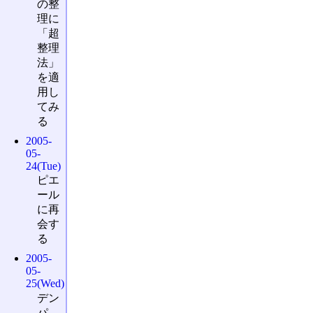
の整
理に
「超
整理
法」
を適
用し
てみ
る
2005-
05-
24(Tue)
ピエ
ール
に再
会す
る
2005-
05-
25(Wed)
デン
パ、