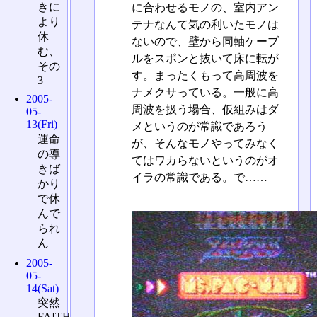
きに
に合わせるモノの、室内アン
より
テナなんて気の利いたモノは
休
ないので、壁から同軸ケーブ
む、
ルをスポンと抜いて床に転が
その
す。まったくもって高周波を
3
ナメクサっている。一般に高
2005-
周波を扱う場合、仮組みはダ
05-
13(Fri)
メというのが常識であろう
運命
が、そんなモノやってみなく
の導
てはワカらないというのがオ
きば
イラの常識である。で……
かり
で休
んで
られ
ん
2005-
05-
14(Sat)
突然
FAITH