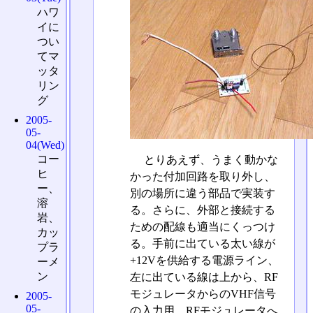
ハワ
イに
つい
てマ
ッタ
リン
グ
2005-
05-
04(Wed)
コー
とりあえず、うまく動かな
ヒ
かった付加回路を取り外し、
ー、
別の場所に違う部品で実装す
溶
る。さらに、外部と接続する
岩、
ための配線も適当にくっつけ
カッ
る。手前に出ている太い線が
プラ
+12Vを供給する電源ライン、
ーメ
ン
左に出ている線は上から、RF
モジュレータからのVHF信号
2005-
05-
の入力用、RFモジュレータへ