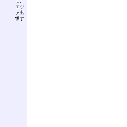
て、
エヴ
ァ出
撃す