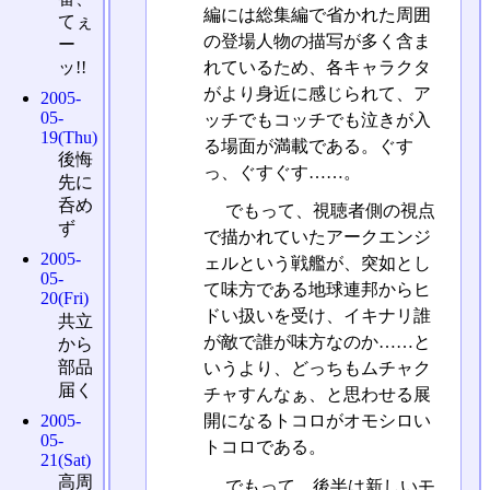
編には総集編で省かれた周囲
てぇ
の登場人物の描写が多く含ま
ー
ッ!!
れているため、各キャラクタ
がより身近に感じられて、ア
2005-
05-
ッチでもコッチでも泣きが入
19(Thu)
る場面が満載である。ぐす
後悔
っ、ぐすぐす……。
先に
呑め
でもって、視聴者側の視点
ず
で描かれていたアークエンジ
2005-
ェルという戦艦が、突如とし
05-
て味方である地球連邦からヒ
20(Fri)
ドい扱いを受け、イキナリ誰
共立
が敵で誰が味方なのか……と
から
部品
いうより、どっちもムチャク
届く
チャすんなぁ、と思わせる展
2005-
開になるトコロがオモシロい
05-
トコロである。
21(Sat)
高周
でもって、後半は新しいモ