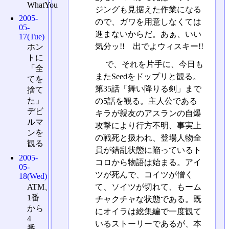
WhatYou
ジングも見据えた作業になる
2005-
ので、ガワを用意しなくては
05-
進まないからだ。あぁ、いい
17(Tue)
気分ッ!! 出でよウィスキー!!
ホン
トに
で、それを片手に、今日も
「全
またSeedをドップリと観る。
てを
第35話「舞い降りる剣」まで
捨て
た」
の5話を観る。主人公である
デビ
キラが親友のアスランの自爆
ルマ
攻撃により行方不明、事実上
ンを
の戦死と扱われ、登場人物全
観る
員が錯乱状態に陥っているト
2005-
コロから物語は始まる。アイ
05-
ツが死んで、コイツが憎く
18(Wed)
ATM、
て、ソイツが切れて、もーム
1番
チャクチャな状態である。既
から
にオイラは総集編で一度観て
4
いるストーリーであるが、本
番、