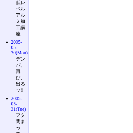
低レ
ベル
アル
ミ加
工講
座
2005-
05-
30(Mon)
デン
パ、
再
び、
出る
ッ!!
2005-
05-
31(Tue)
フタ
閉ま
っ