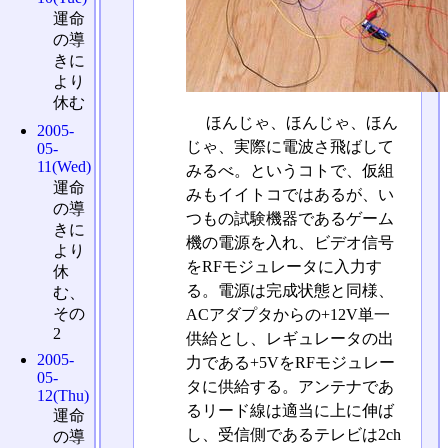
運命
の導
きに
より
休む
ほんじゃ、ほんじゃ、ほん
2005-
じゃ、実際に電波さ飛ばして
05-
11(Wed)
みるべ。というコトで、仮組
運命
みもイイトコではあるが、い
の導
つもの試験機器であるゲーム
きに
機の電源を入れ、ビデオ信号
より
をRFモジュレータに入力す
休
る。電源は完成状態と同様、
む、
その
ACアダプタからの+12V単一
2
供給とし、レギュレータの出
2005-
力である+5VをRFモジュレー
05-
タに供給する。アンテナであ
12(Thu)
るリード線は適当に上に伸ば
運命
し、受信側であるテレビは2ch
の導