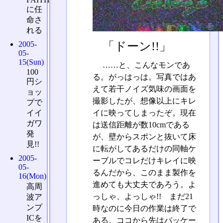
に任
命さ
れる
「ドーン!!」
2005-
05-
15(Sun)
……と、こんなモンであ
100
る。がっはっは。写真ではあ
円シ
えて若干ノイズ気味の画面を
ョッ
撮影したが、想像以上にキレ
プで
イイ
イに映ってしまったぞ。現在
ガワ
は送信距離が数10cmである
発
が、壁からスポンと抜いて床
見!!
に転がしてあるだけの同軸ケ
2005-
ーブルでコレだけキレイに映
05-
るんだから、このまま製作を
16(Mon)
進めても大丈夫であろう。よ
高周
っしゃ、よっしゃ!! まだ21
波ア
ンプ
時なのに今日の作業は終了で
ICを
ある。ココから先はパッケー