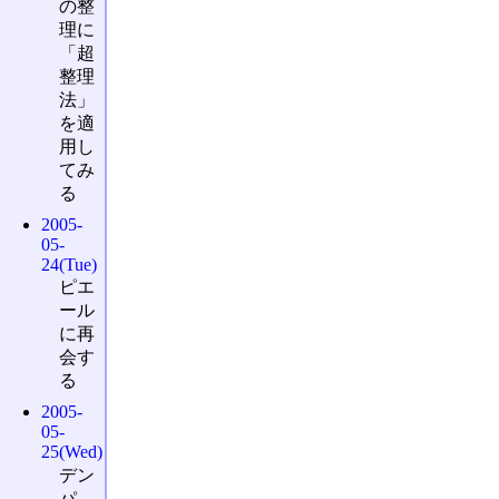
の整
理に
「超
整理
法」
を適
用し
てみ
る
2005-
05-
24(Tue)
ピエ
ール
に再
会す
る
2005-
05-
25(Wed)
デン
パ、