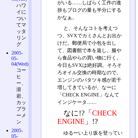
がいる……しばらく工作の進
ハワ
捗もブログの量も半分にする
イに
かなぁ。
つい
てマ
と、そんなコトを考えつ
ッタ
つ、SVXでカミさんとお出か
リン
けだ。郵便局で小包を出し
グ
て、図書館で本を返し、服や
2005-
ら食品やらの買い物に行く。
05-
04(Wed)
今日もSVXは絶好調。そろそ
コー
ろオイル交換の時期なので、
ヒ
エンジンのバタツキ感が若干
ー、
増してきているが、なーに
溶
「CHECK ENGINE」なんて
岩、
インジケータ……
カッ
プラ
なに!?「
CHECK
ーメ
ENGINE
」!?
ン
2005-
ゆるーい上り坂を登ってい
05-