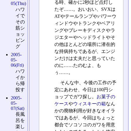
る時、確かに2秒ほど点灯し
05(Thu)
たぞ……。おいおい、SVXは
ハワ
イで
ATやテールランプやパワーウ
その
ィンドウやトランクやベアリ
筋シ
ングやブレーキディスクやラ
ョッ
ジエターやヘッドライトやそ
ピン
の他ほとんどの場所に潜在的
グ
な持病持ちであるが、エンジ
2005-
ンだけは丈夫だと思っていた
05-
06(Fri)
のに……たのむよ、も
ハワ
ぅ……。
イか
そんな中、今後の工作の予
ら帰
投す
定にあわせ、今日は100円シ
ョップでガワ探し。
お菓子の
2005-
05-
ケース
や
ウィスキーの箱
なん
07(Sat)
かの廃物利用が好きなオイラ
長風
ではあるが、今回はちょっと
呂を
都合でソコソコのガワを用意
楽し