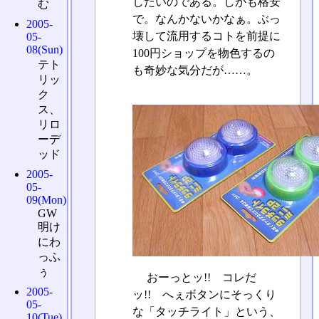
したいのである。しかも格安
む
で。なんかないかなぁ。ぶっ
2005-
壊して流用するコトを前提に
05-
08(Sun)
100円ショップを物色するの
テト
も奇妙な気分だが……。
リッ
ク
ス、
リロ
ーデ
ッド
2005-
05-
09(Mon)
GW
明け
にわ
っふ
ぅ
おーっとッ!! コレだ
2005-
ッ!! へぇボタンにそっくり
05-
な「タッチライト」という、
10(Tue)