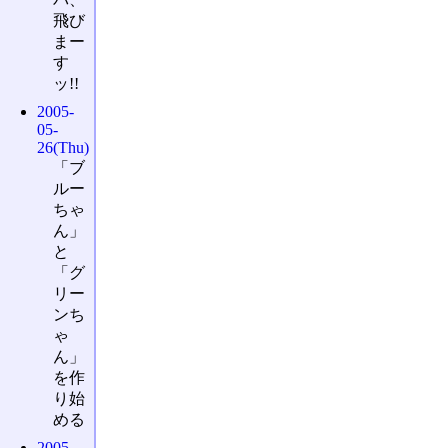
飛び
まー
す
ッ!!
2005-
05-
26(Thu)
「ブ
ルー
ちゃ
ん」
と
「グ
リー
ンち
ゃ
ん」
を作
り始
める
2005-