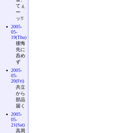
てぇ
ー
ッ!!
2005-
05-
19(Thu)
後悔
先に
呑め
ず
2005-
05-
20(Fri)
共立
から
部品
届く
2005-
05-
21(Sat)
高周