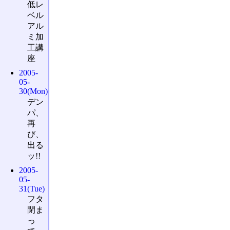
低レ
ベル
アル
ミ加
工講
座
2005-
05-
30(Mon)
デン
パ、
再
び、
出る
ッ!!
2005-
05-
31(Tue)
フタ
閉ま
っ