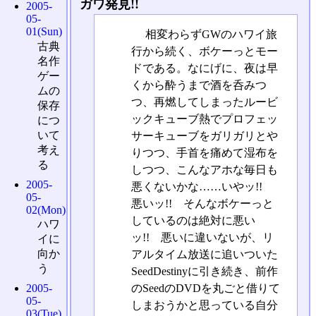
ガワ発見!!
2005-
05-
01(Sun)
相変わらずGWのハワイ旅
古典
行から続く、ボケーっとモー
名作
ドである。なにげに、夜は早
ゲー
くから酔うまで酒を呑みつ
ムの
つ、再燃してしまったルービ
保存
ックキューブ熱でプロフェッ
につ
いて
サーキューブをガリガリとや
考え
りつつ、手首を痛めて湿布を
る
しつつ、こんなアホな毎日も
2005-
悪くないかな……いやッ!!
05-
悪いッ!! そんなボケーっと
02(Mon)
しているのは絶対に悪い
ハワ
ッ!! 悪いに違いないが、リ
イに
向か
アルタイム放送に追いついた
う
SeedDestinyに引き続き、前作
のSeedのDVDを丸ごと借りて
2005-
05-
しまおうかと思っている自分
03(Tue)