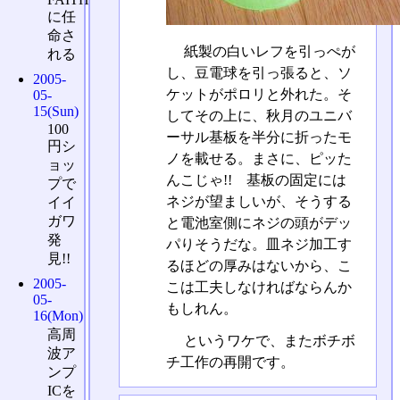
に任
命さ
紙製の白いレフを引っぺが
れる
し、豆電球を引っ張ると、ソ
2005-
ケットがポロリと外れた。そ
05-
15(Sun)
してその上に、秋月のユニバ
100
ーサル基板を半分に折ったモ
円シ
ノを載せる。まさに、ピッた
ョッ
んこじゃ!! 基板の固定には
プで
ネジが望ましいが、そうする
イイ
ガワ
と電池室側にネジの頭がデッ
発
パりそうだな。皿ネジ加工す
見!!
るほどの厚みはないから、こ
2005-
こは工夫しなければならんか
05-
もしれん。
16(Mon)
高周
というワケで、またボチボ
波ア
チ工作の再開です。
ンプ
ICを