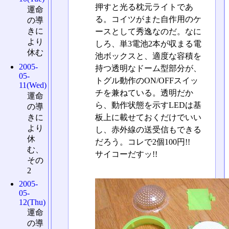
押すと光る枕元ライトであ
運命
る。コイツがまた自作用のケ
の導
きに
ースとして秀逸なのだ。なに
より
しろ、単3電池2本が収まる電
休む
池ボックスと、適度な容積を
2005-
持つ透明なドーム型部分が、
05-
トグル動作のON/OFFスイッ
11(Wed)
チを兼ねている。透明だか
運命
ら、動作状態を示すLEDは基
の導
きに
板上に載せておくだけでいい
より
し、赤外線の送受信もできる
休
だろう。コレで2個100円!!
む、
サイコーだすッ!!
その
2
2005-
05-
12(Thu)
運命
の導