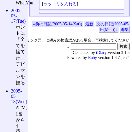
WhatYou
[
ツッコミを入れる
]
2005-
05-
17(Tue)
«前の日記(2005-05-14(Sat))
最新
次の日記(2005-05-
ホン
16(Mon))»
編集
トに
「全
↑の「本日のリンク元」に望みの検索語がある場合、再検索してください
てを
→
捨て
Generated by
tDiary
version 3.1.3
Powered by
Ruby
version 1.8.7-p374
た」
デビ
ルマ
ンを
観る
2005-
05-
18(Wed)
ATM、
1番
から
4
番、