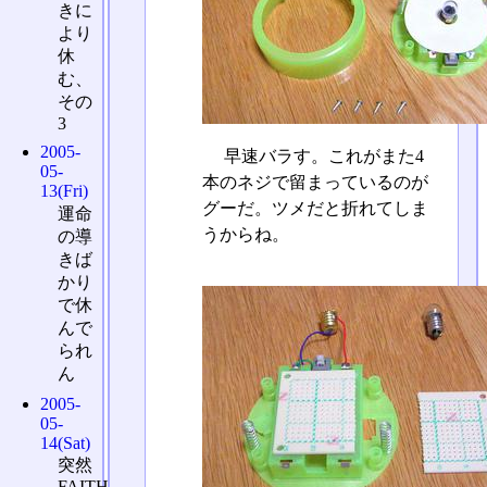
きに
より
休
む、
その
3
2005-
早速バラす。これがまた4
05-
本のネジで留まっているのが
13(Fri)
グーだ。ツメだと折れてしま
運命
うからね。
の導
きば
かり
で休
んで
られ
ん
2005-
05-
14(Sat)
突然
FAITH