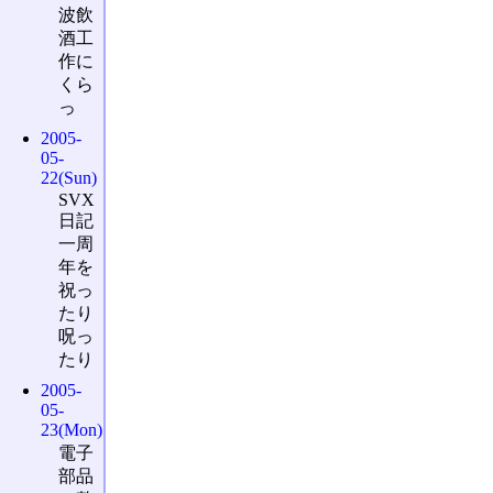
波飲
酒工
作に
くら
っ
2005-
05-
22(Sun)
SVX
日記
一周
年を
祝っ
たり
呪っ
たり
2005-
05-
23(Mon)
電子
部品