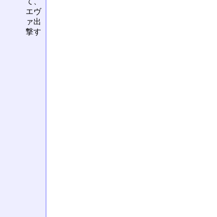
て、
エヴ
ァ出
撃す