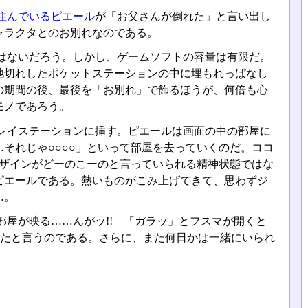
住んでいるピエール
が「お父さんが倒れた」と言い出し
ャラクタとのお別れなのである。
はないだろう。しかし、ゲームソフトの容量は有限だ。
池切れしたポケットステーションの中に埋もれっぱなし
の期間の後、最後を「お別れ」で飾るほうが、何倍も心
モノであろう。
レイステーションに挿す。ピエールは画面の中の部屋に
それじゃ○○○○」といって部屋を去っていくのだ。ココ
デザインがどーのこーのと言っていられる精神状態ではな
ピエールである。熱いものがこみ上げてきて、思わずジ
…。
屋が映る……んがッ!! 「ガラッ」とフスマが開くと
ったと言うのである。さらに、また何日かは一緒にいられ