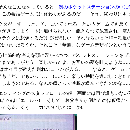
そんなこんなをしていると、
例のポケットステーションの中に
、この会話ゲームには終わりがあるのだ……そう、終わりはキ
クタが「ずーっと、そこにいてくれる」というゲームでも悪く
きがきてしまうコトは避けられない。飽きられて放置され、電
ャラクタは想像するだけで物悲しい。それならいっそ10日程度
ではないだろうか。それこそ「華麗」なゲームデザインという
う理論的な考えを頭に浮かべつつ、ポケットステーションをプ
ままでありがとう、楽しかったよ、お互いの夢を叶えようね……
○にはオイラが教えた別れのコトバが入る。こーなると、ゲーム
日間も「どこでもいっしょ」にいて、楽しい時間を過ごしてきた
てしまうのである。なんか歳とって涙腺が緩んできたのかな…
エンディングのスタッフロールの後、画面には再び誰もいない部
れたのはピエールッ!! そして、お父さんが倒れたのは仮病だ
のである。くぅー、カワいいじゃねーか!!