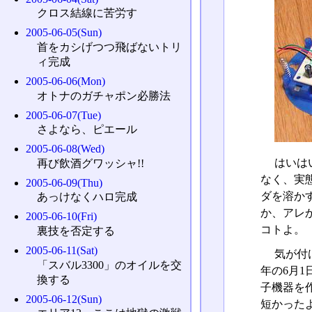
クロス結線に苦労す
2005-06-05(Sun)
首をカシげつつ飛ばないトリ
ィ完成
2005-06-06(Mon)
オトナのガチャポン必勝法
2005-06-07(Tue)
さよなら、ピエール
2005-06-08(Wed)
はいは
再び飲酒グワッシャ!!
なく、実
2005-06-09(Thu)
ダを溶か
あっけなくハロ完成
か、アレ
2005-06-10(Fri)
コトよ。
裏技を否定する
2005-06-11(Sat)
気が付
「スバル3300」のオイルを交
年の6月
換する
子機器を
2005-06-12(Sun)
短かった