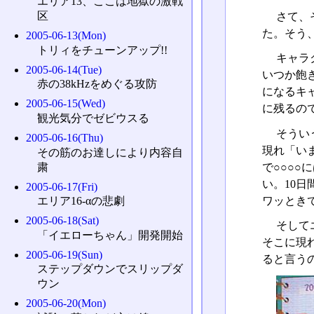
エリア13、ここは地獄の激戦
区
さて、
た。そう
2005-06-13(Mon)
トリィをチューンアップ!!
キャラ
2005-06-14(Tue)
いつか飽
赤の38kHzをめぐる攻防
になるキ
2005-06-15(Wed)
に残るの
観光気分でゼビウスる
そうい
2005-06-16(Thu)
現れ「い
その筋のお達しにより内容自
粛
で○○○
い。10
2005-06-17(Fri)
ワッとき
エリア16-αの悲劇
2005-06-18(Sat)
そして
「イエローちゃん」開発開始
そこに現
2005-06-19(Sun)
ると言う
ステップダウンでスリップダ
ウン
2005-06-20(Mon)