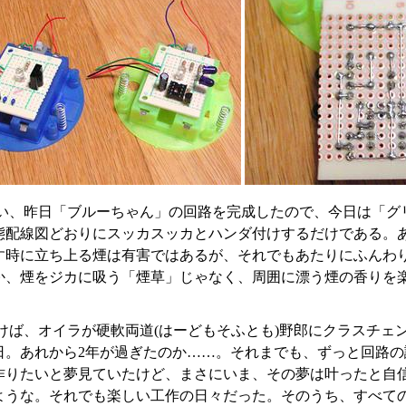
い、昨日「ブルーちゃん」の回路を完成したので、今日は「グ
態配線図どおりにスッカスッカとハンダ付けするだけである。
す時に立ち上る煙は有害ではあるが、それでもあたりにふんわ
か、煙をジカに吸う「煙草」じゃなく、周囲に漂う煙の香りを
けば、オイラが硬軟両道(はーどもそふとも)野郎にクラスチェン
1日。あれから2年が過ぎたのか……。それまでも、ずっと回路
作りたいと夢見ていたけど、まさにいま、その夢は叶ったと自
ような。それでも楽しい工作の日々だった。そのうち、すべて