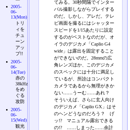
てみる。30秒間隔でインター
2005-
バル撮影しながらプレイする
06-
のだ。しかし、アレだ。テレ
13(Mon)
ビ画面を撮るにはシャッター
トリ
ィを
スピードを1/15あたりに設定
チュ
するのがベストなのだが、オ
ーン
イラのデジカメ「Caplio G4
アッ
wide」は露出を固定すること
プ!!
ができないのだ。28mmの広
2005-
角レンズほか、このデジカメ
06-
のスペックには十分に満足し
14(Tue)
赤の
ているが、所詮はコンパクト
38kHz
カメラであるから無理がきか
をめ
ない……うーむ……あれ？
ぐる
そういえば、さらに玄人向け
攻防
のデジカメ「Caplio GX」はそ
2005-
のヘンどうなのだろう？ げ
06-
15(Wed)
ッ!? マニュアル露出できる
観光
の!? ……しまった……余計