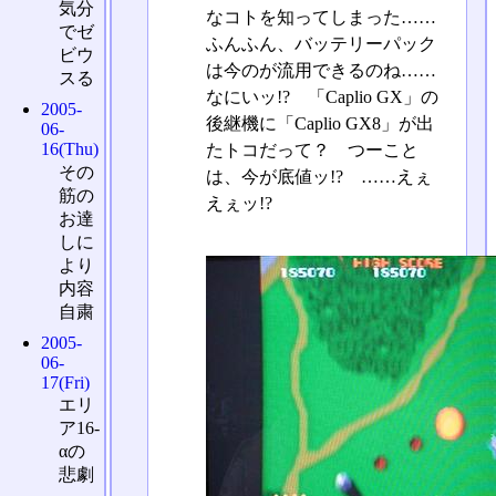
気分
なコトを知ってしまった……
でゼ
ふんふん、バッテリーパック
ビウ
は今のが流用できるのね……
スる
なにいッ!? 「Caplio GX」の
2005-
後継機に「Caplio GX8」が出
06-
16(Thu)
たトコだって？ つーこと
その
は、今が底値ッ!? ……えぇ
筋の
えぇッ!?
お達
しに
より
内容
自粛
2005-
06-
17(Fri)
エリ
ア16-
αの
悲劇