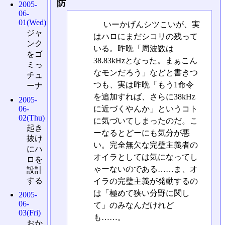
防
2005-
06-
01(Wed)
いーかげんシツこいが、実
ジャ
はハロにまだシコリの残って
ンク
いる。昨晩「周波数は
をゴ
38.83kHzとなった。まぁこん
ミっ
なモンだろう」などと書きつ
チュ
つも、実は昨晩「もう1命令
ーナ
を追加すれば、さらに38kHz
2005-
に近づくやんか」というコト
06-
02(Thu)
に気づいてしまったのだ。こ
起き
ーなるとどーにも気分が悪
抜け
い。完全無欠な完璧主義者の
にハ
オイラとしては気になってし
ロを
ゃーないのである……ま、オ
設計
する
イラの完璧主義が発動するの
は「極めて狭い分野に関し
2005-
06-
て」のみなんだけれど
03(Fri)
も……。
おか