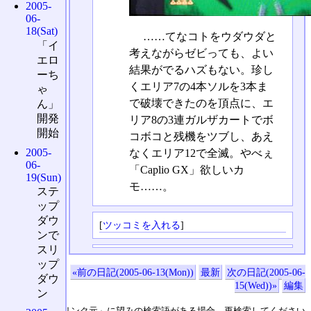
2005-
06-
18(Sat)
……てなコトをウダウダと
「イ
考えながらゼビっても、よい
エロ
結果がでるハズもない。珍し
ーち
くエリア7の4本ソルを3本ま
ゃ
で破壊できたのを頂点に、エ
ん」
開発
リア8の3連ガルザカートでボ
開始
コボコと残機をツブし、あえ
2005-
なくエリア12で全滅。やべぇ
06-
「Caplio GX」欲しいカ
19(Sun)
モ……。
ステ
ップ
ダウ
[
ツッコミを入れる
]
ンで
スリ
ップ
«前の日記(2005-06-13(Mon))
最新
次の日記(2005-06-
ダウ
15(Wed))»
編集
ン
↑の「本日のリンク元」に望みの検索語がある場合、再検索してください