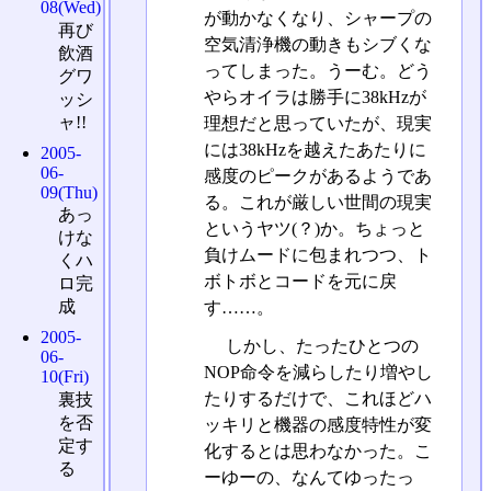
08(Wed)
が動かなくなり、シャープの
再び
空気清浄機の動きもシブくな
飲酒
ってしまった。うーむ。どう
グワ
やらオイラは勝手に38kHzが
ッシ
ャ!!
理想だと思っていたが、現実
には38kHzを越えたあたりに
2005-
06-
感度のピークがあるようであ
09(Thu)
る。これが厳しい世間の現実
あっ
というヤツ(？)か。ちょっと
けな
負けムードに包まれつつ、ト
くハ
ボトボとコードを元に戻
ロ完
成
す……。
2005-
しかし、たったひとつの
06-
NOP命令を減らしたり増やし
10(Fri)
たりするだけで、これほどハ
裏技
を否
ッキリと機器の感度特性が変
定す
化するとは思わなかった。こ
る
ーゆーの、なんてゆったっ