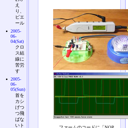
え
り、
ピエ
ール
2005-
06-
04(Sat)
クロ
ス結
線に
苦労
す
2005-
06-
05(Sun)
首を
カシ
げつ
つ飛
ばな
いト
ファームのコードに「NOP