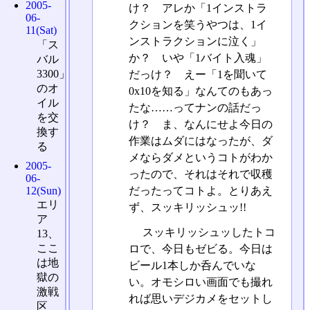
2005-
け？ アレか「1インストラ
06-
クションを笑うやつは、1イ
11(Sat)
ンストラクションに泣く」
「ス
か？ いや「1バイト入魂」
バル
3300」
だっけ？ えー「1を聞いて
のオ
0x10を知る」なんてのもあっ
イル
たな……ってナンの話だっ
を交
け？ ま、なんにせよ今日の
換す
作業はムダにはなったが、ダ
る
メならダメというコトがわか
2005-
ったので、それはそれで収穫
06-
12(Sun)
だったってコトよ。とりあえ
エリ
ず、スッキリッシュッ!!
ア
スッキリッシュッしたトコ
13、
ここ
ロで、今日もゼビる。今日は
は地
ビール1本しか呑んでいな
獄の
い。オモシロい画面でも撮れ
激戦
れば思いデジカメをセットし
区