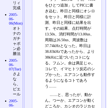
リィ
をひとつ追加」してPICに書
完成
き込む。昨日と同様にオシロ
2005-
をセット、昨日と同様に計
06-
測、昨日と同様に結果を出
06(Mon)
オト
す。その結果、点灯時間が
ナの
13.50s、消灯時間が13.00us、
ガチ
周期は26.50us、周波数は
ャポ
37.74kHzとなった。昨日は
ン必
38.83kHzであったから、より
勝法
38kHzに近づいたコトにな
2005-
る。フムン。余は満足じゃ。
06-
コレで、イマヒトツ反応のシ
07(Tue)
さよ
ブかった、エアコンも動作す
な
るようになるコトであろ
ら、
う……
ピエ
ール
……と、思ったが、動か
ん。つーか、エアコンが動く
2005-
06-
どころか、カシオのラジカセ