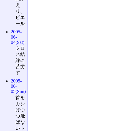
え
り、
ピエ
ール
2005-
06-
04(Sat)
クロ
ス結
線に
苦労
す
2005-
06-
05(Sun)
首を
カシ
げつ
つ飛
ばな
いト