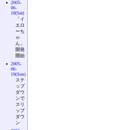
2005-
06-
18(Sat)
「イ
エロ
ーち
ゃ
ん」
開発
開始
2005-
06-
19(Sun)
ステ
ップ
ダウ
ンで
スリ
ップ
ダウ
ン