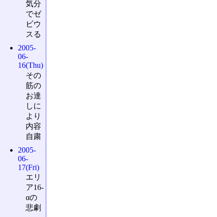
気分
でゼ
ビウ
スる
2005-
06-
16(Thu)
その
筋の
お達
しに
より
内容
自粛
2005-
06-
17(Fri)
エリ
ア16-
αの
悲劇