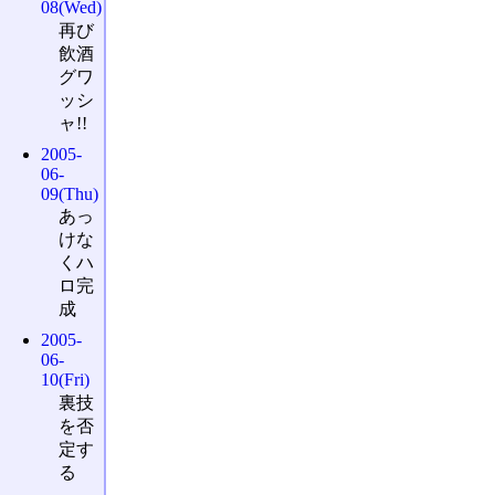
08(Wed)
再び
飲酒
グワ
ッシ
ャ!!
2005-
06-
09(Thu)
あっ
けな
くハ
ロ完
成
2005-
06-
10(Fri)
裏技
を否
定す
る