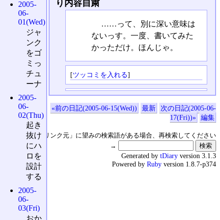
り内容自粛
2005-
06-
01(Wed)
……って、別に深い意味は
ジャ
ないっす。一度、書いてみた
ンク
かっただけ。ほんじゃ。
をゴ
ミっ
チュ
[
ツッコミを入れる
]
ーナ
2005-
06-
«前の日記(2005-06-15(Wed))
最新
次の日記(2005-06-
02(Thu)
17(Fri))»
編集
起き
抜け
↑の「本日のリンク元」に望みの検索語がある場合、再検索してください
にハ
→
Generated by
tDiary
version 3.1.3
ロを
Powered by
Ruby
version 1.8.7-p374
設計
する
2005-
06-
03(Fri)
おか