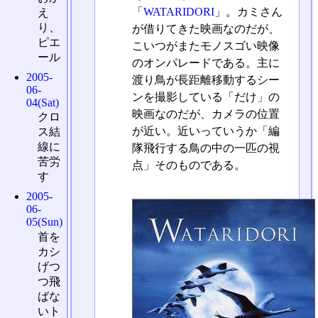
「
WATARIDORI
」。カミさん
え
り、
が借りてきた映画なのだが、
ピエ
こいつがまたモノスゴい映像
ール
のオンパレードである。主に
2005-
渡り鳥が長距離移動するシー
06-
ンを撮影している「だけ」の
04(Sat)
映画なのだが、カメラの位置
クロ
が近い。近いっていうか「編
ス結
線に
隊飛行する鳥の中の一匹の視
苦労
点」そのものである。
す
2005-
06-
05(Sun)
首を
カシ
げつ
つ飛
ばな
いト