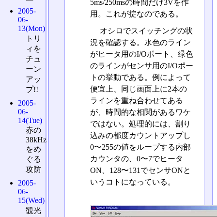
5ms/250msの時間だけ3Vを作
2005-
用。これが掟なのである。
06-
13(Mon)
オシロでスイッチングの状
トリ
況を確認する。水色のライン
ィを
がヒータ用のI/Oポート、緑色
チュ
のラインがセンサ用のI/Oポー
ーン
トの挙動である。例によって
アッ
便宜上、同じ画面上に2本の
プ!!
ラインを重ね合わせてある
2005-
06-
が、時間的な相関があるワケ
14(Tue)
ではない。処理的には、割り
赤の
込みの都度カウントアップし
38kHz
0〜255の値をループする内部
をめ
カウンタの、0〜7でヒータ
ぐる
攻防
ON、128〜131でセンサONと
いうコトになっている。
2005-
06-
15(Wed)
観光