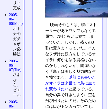
リィ
完成
2005-
06-
06(Mon)
映画そのものは、特にスト
オト
ーリーがあるワケでもなく退
ナの
屈で、7割くらいは寝てしま
ガチ
っていた。しかし、残りの3
ャポ
割は驚きまくっていた。そん
ン必
なフザけた観方をしているオ
勝法
イラに何かを語る資格はない
2005-
06-
のかもしれないが、間違いな
07(Tue)
く「鳥」は美しく魅力的な生
さよ
き物である。
以前にも書いた
な
がオイラは来世では鳥に生ま
ら、
れ変わりたい
と思っている。
ピエ
自分の翼で好きなように空を
ール
飛び回りたいのだ。そのため
2005-
06-
には口がトンガっていても、