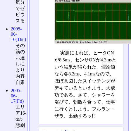
気分
でゼ
ビウ
スる
2005-
06-
16(Thu)
その
筋の
実測によれば、ヒータON
お達
が8.5ms、センサONが4.3msと
しに
いう結果が得られた。理論値
より
なら各8.2ms、4.1msなので、
内容
ほぼ意図したスイッチングが
自粛
デキているといえよう。大成
2005-
功である。さて、シャワーを
06-
17(Fri)
浴びて、朝飯を食って、仕事
エリ
に行くとしよう。フルラン・
ア16-
ザラ、出勤するッ!!
αの
悲劇