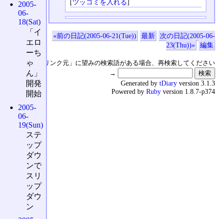
[
ツッコミを入れる
]
2005-
06-
18(Sat)
「イ
«前の日記(2005-06-21(Tue))
最新
次の日記(2005-06-
エロ
23(Thu))»
編集
ーち
ゃ
↑の「本日のリンク元」に望みの検索語がある場合、再検索してください
ん」
→
Generated by
tDiary
version 3.1.3
開発
Powered by
Ruby
version 1.8.7-p374
開始
2005-
06-
19(Sun)
ステ
ップ
ダウ
ンで
スリ
ップ
ダウ
ン