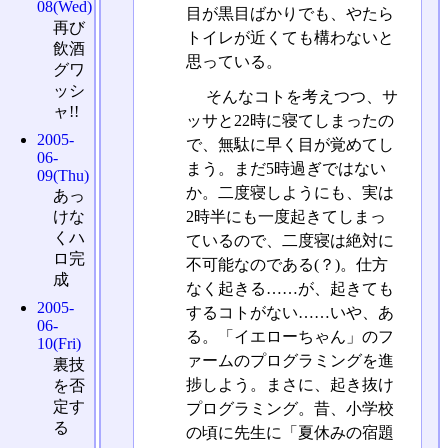
08(Wed)
目が黒目ばかりでも、やたら
再び
トイレが近くても構わないと
飲酒
思っている。
グワ
ッシ
そんなコトを考えつつ、サ
ャ!!
ッサと22時に寝てしまったの
2005-
で、無駄に早く目が覚めてし
06-
まう。まだ5時過ぎではない
09(Thu)
か。二度寝しようにも、実は
あっ
2時半にも一度起きてしまっ
けな
くハ
ているので、二度寝は絶対に
ロ完
不可能なのである(？)。仕方
成
なく起きる……が、起きても
2005-
するコトがない……いや、あ
06-
る。「イエローちゃん」のフ
10(Fri)
ァームのプログラミングを進
裏技
捗しよう。まさに、起き抜け
を否
定す
プログラミング。昔、小学校
る
の頃に先生に「夏休みの宿題