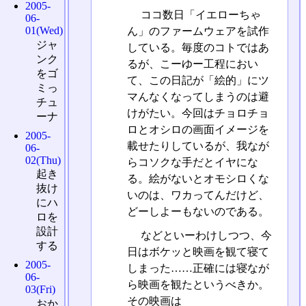
2005-
ココ数日「イエローちゃ
06-
01(Wed)
ん」のファームウェアを試作
ジャ
している。毎度のコトではあ
ンク
るが、こーゆー工程におい
をゴ
て、この日記が「絵的」にツ
ミっ
マんなくなってしまうのは避
チュ
けがたい。今回はチョロチョ
ーナ
ロとオシロの画面イメージを
2005-
載せたりしているが、我なが
06-
02(Thu)
らコソクな手だとイヤにな
起き
る。絵がないとオモシロくな
抜け
いのは、ワカってんだけど、
にハ
どーしよーもないのである。
ロを
設計
などといーわけしつつ、今
する
日はボケッと映画を観て寝て
2005-
しまった……正確には寝なが
06-
ら映画を観たというべきか。
03(Fri)
その映画は
おか