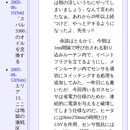
2005-
は朝の涼しいうちにやってし
06-
まいましょう」なんて言われ
11(Sat)
たなぁ。あれから20年以上経
「ス
つけど、やっとデキるように
バル
なったよ、先生ッ!!
3300」
のオ
余談はともかく、今朝は
イル
1ms間隔で呼び出される割り
を交
込みルーチン内で、イベント
換す
る
フラグを立てるようにし、メ
インルーチン内でセンサを適
2005-
06-
切にスイッチングする処理を
12(Sun)
追加してみた。一昨日にも書
エリ
いたが、今回用いるガスセン
ア
サは省電力仕様のためか、連
13、
続的に電源を与えると破壊し
ここ
は地
てしまう仕様なのだ。ヒータ
獄の
には8ms/250msの時間だけ
激戦
1.6Vを作用、センサ抵抗には
区