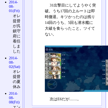
2014-
31出撃目にしてようやく突
08-
01(Fri)
破。うち17回の上ルートは即
オレ
時撤退。キツかったのは残り
提督
14回のうち、5回も潜水艦に
が呉
大破を食らったこと。ツイて
鎮守
ない。
府に
着任
しま
した
2014-
08-
02(Sat)
オレ
提督
の夏
休み
2014-
08-
次はE6だが……。
08(Fri)
エン