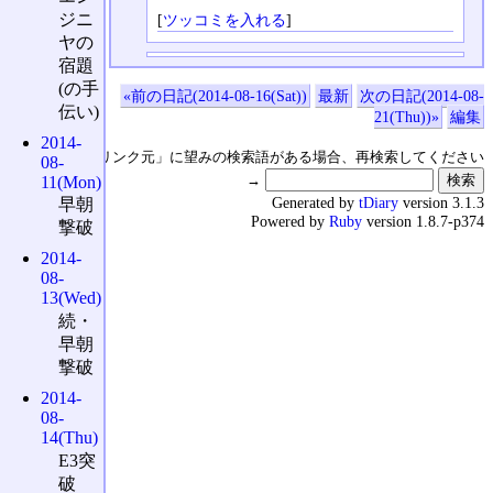
ジニ
[
ツッコミを入れる
]
ヤの
宿題
(の手
«前の日記(2014-08-16(Sat))
最新
次の日記(2014-08-
伝い)
21(Thu))»
編集
2014-
↑の「本日のリンク元」に望みの検索語がある場合、再検索してください
08-
→
11(Mon)
Generated by
tDiary
version 3.1.3
早朝
Powered by
Ruby
version 1.8.7-p374
撃破
2014-
08-
13(Wed)
続・
早朝
撃破
2014-
08-
14(Thu)
E3突
破