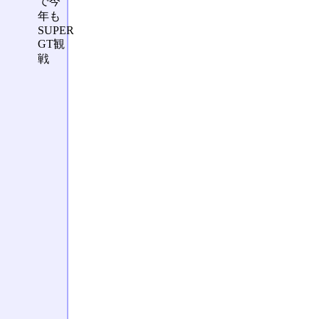
で今
年も
SUPER
GT観
戦