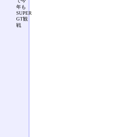
で今
年も
SUPER
GT観
戦