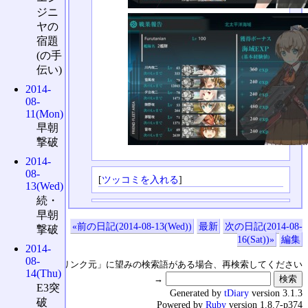
ジニ
ヤの
宿題
(の手
伝い)
2014-
08-
11(Mon)
早朝
撃破
2014-
08-
[
ツッコミを入れる
]
13(Wed)
続・
早朝
«前の日記(2014-08-13(Wed))
最新
次の日記(2014-08-
撃破
16(Sat))»
編集
2014-
08-
↑の「本日のリンク元」に望みの検索語がある場合、再検索してください
14(Thu)
→
E3突
Generated by
tDiary
version 3.1.3
破
Powered by
Ruby
version 1.8.7-p374