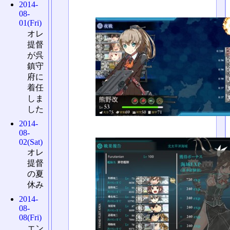
2014-
08-
01(Fri)
オレ
提督
が呉
鎮守
府に
着任
しま
した
2014-
08-
02(Sat)
オレ
提督
の夏
休み
2014-
08-
08(Fri)
エン