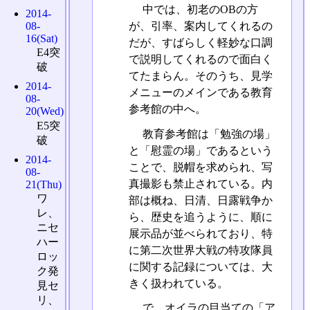
中では、初老のOBの方
2014-
08-
が、引率、案内してくれるの
16(Sat)
だが、すばらしく軽妙な口調
E4突
で説明してくれるので面白く
破
てたまらん。そのうち、見学
2014-
メニューのメインである教育
08-
参考館の中へ。
20(Wed)
E5突
教育参考館は「勉強の場」
破
と「慰霊の場」であるという
2014-
ことで、脱帽を求められ、写
08-
真撮影も禁止されている。内
21(Thu)
ワ
部は概ね、日清、日露戦争か
レ、
ら、歴史を追うように、順に
ニセ
展示品が並べられており、特
ハー
に第二次世界大戦の特攻隊員
ロッ
に関する記録については、大
ク発
きく扱われている。
見セ
リ、
で、オイラの目当ての「ア