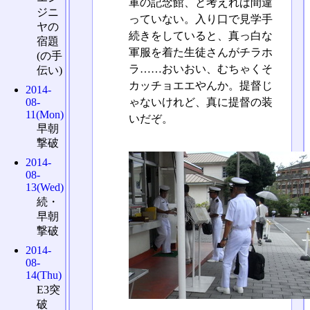
軍の記念館、と考えれば間違
ジニ
っていない。入り口で見学手
ヤの
続きをしていると、真っ白な
宿題
軍服を着た生徒さんがチラホ
(の手
ラ……おいおい、むちゃくそ
伝い)
カッチョエエやんか。提督じ
2014-
08-
ゃないけれど、真に提督の装
11(Mon)
いだぞ。
早朝
撃破
2014-
08-
13(Wed)
続・
早朝
撃破
2014-
08-
14(Thu)
E3突
破