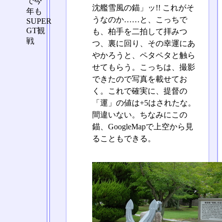
で今
沈艦雪風の錨」ッ!! これがそ
年も
うなのか……と、こっちで
SUPER
GT観
も、柏手を二拍して拝みつ
戦
つ、裏に回り、その幸運にあ
やかろうと、ペタペタと触ら
せてもらう。こっちは、撮影
できたので写真を載せてお
く。これで確実に、提督の
「運」の値は+5はされたな。
間違いない。ちなみにこの
錨、GoogleMapで上空から見
ることもできる。