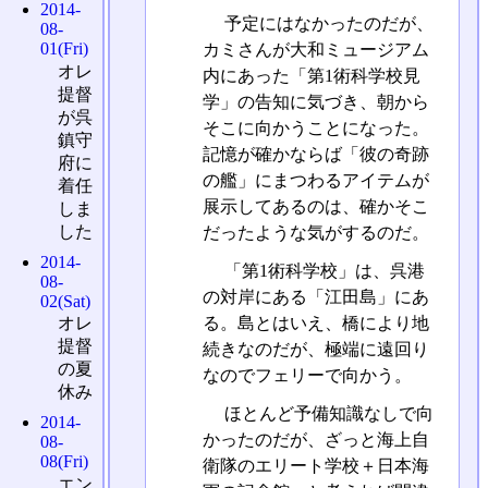
2014-
予定にはなかったのだが、
08-
01(Fri)
カミさんが大和ミュージアム
オレ
内にあった「第1術科学校見
提督
学」の告知に気づき、朝から
が呉
そこに向かうことになった。
鎮守
記憶が確かならば「彼の奇跡
府に
の艦」にまつわるアイテムが
着任
展示してあるのは、確かそこ
しま
した
だったような気がするのだ。
2014-
「第1術科学校」は、呉港
08-
の対岸にある「江田島」にあ
02(Sat)
る。島とはいえ、橋により地
オレ
提督
続きなのだが、極端に遠回り
の夏
なのでフェリーで向かう。
休み
ほとんど予備知識なしで向
2014-
かったのだが、ざっと海上自
08-
08(Fri)
衛隊のエリート学校＋日本海
エン