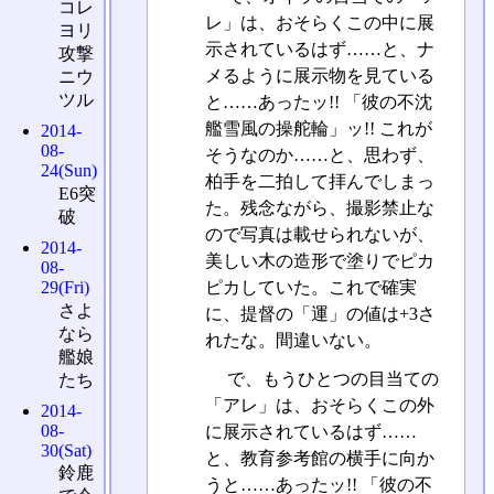
コレ
レ」は、おそらくこの中に展
ヨリ
示されているはず……と、ナ
攻撃
メるように展示物を見ている
ニウ
ツル
と……あったッ!! 「彼の不沈
艦雪風の操舵輪」ッ!! これが
2014-
08-
そうなのか……と、思わず、
24(Sun)
柏手を二拍して拝んでしまっ
E6突
た。残念ながら、撮影禁止な
破
ので写真は載せられないが、
2014-
美しい木の造形で塗りでピカ
08-
ピカしていた。これで確実
29(Fri)
さよ
に、提督の「運」の値は+3さ
なら
れたな。間違いない。
艦娘
で、もうひとつの目当ての
たち
「アレ」は、おそらくこの外
2014-
08-
に展示されているはず……
30(Sat)
と、教育参考館の横手に向か
鈴鹿
うと……あったッ!! 「彼の不