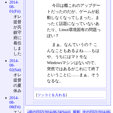
2014-
今日は艦これのアップデー
08-
01(Fri)
トだったのだが、ゲームが起
オレ
動しなくなってしまった。ま
提督
ったく話題になっていないあ
が呉
たり、Linux環境固有の問題っ
鎮守
ぽい？
府に
着任
まぁ、なんていうの？ こ
しま
んなこともあるよね……もは
した
や、うちにはマトモな
2014-
Windowsマシンはないので、
08-
突然ではあるがこれにて終了
02(Sat)
ということに……まぁ、そう
オレ
提督
なるな。
の夏
休み
[
ツッコミを入れる
]
2014-
08-
08(Fri)
エン
«前の日記(2014-08-24(Sun))
最新
次の日記(2014-08-