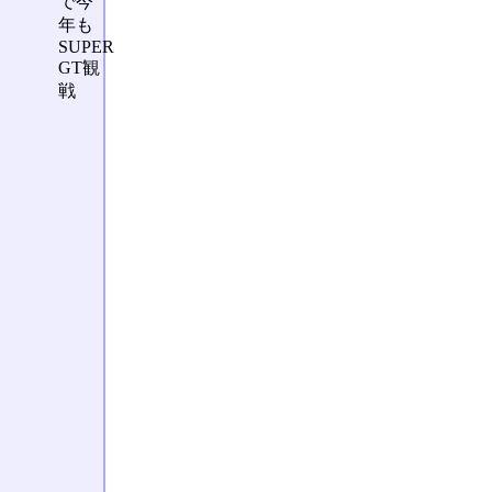
で今
年も
SUPER
GT観
戦