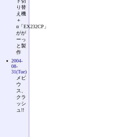
ト切
り替
え機
＋
α「EX232CP」
がが
ーっ
と製
作
2004-
08-
31(Tue)
メビ
ウ
ス、
クラ
ッシ
ュ!!