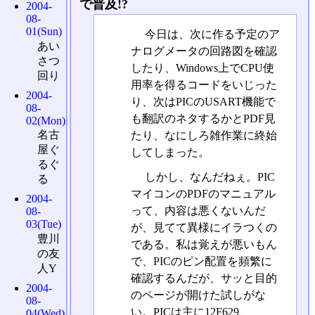
で普及!?
2004-
08-
01(Sun)
今日は、次に作る予定のア
あい
ナログメータの回路図を確認
さつ
したり、Windows上でCPU使
回り
用率を得るコードをいじった
2004-
り、次はPICのUSART機能で
08-
も翻訳のネタするかとPDF見
02(Mon)
名古
たり、なにしろ雑作業に終始
屋ぐ
してしまった。
るぐ
しかし、なんだねぇ。PIC
る
マイコンのPDFのマニュアル
2004-
って、内容は悪くないんだ
08-
03(Tue)
が、見てて異様にイラつくの
豊川
である。私は覚えが悪いもん
の友
で、PICのピン配置を頻繁に
人Y
確認するんだが、サッと目的
2004-
のページが開けた試しがな
08-
い。PICは主に12F629、
04(Wed)