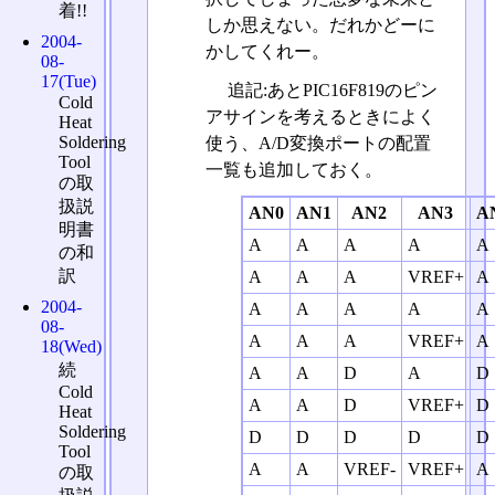
着!!
しか思えない。だれかどーに
2004-
かしてくれー。
08-
17(Tue)
追記:あとPIC16F819のピン
Cold
アサインを考えるときによく
Heat
Soldering
使う、A/D変換ポートの配置
Tool
一覧も追加しておく。
の取
扱説
AN0
AN1
AN2
AN3
A
明書
A
A
A
A
A
の和
訳
A
A
A
VREF+
A
2004-
A
A
A
A
A
08-
A
A
A
VREF+
A
18(Wed)
続
A
A
D
A
D
Cold
A
A
D
VREF+
D
Heat
Soldering
D
D
D
D
D
Tool
A
A
VREF-
VREF+
A
の取