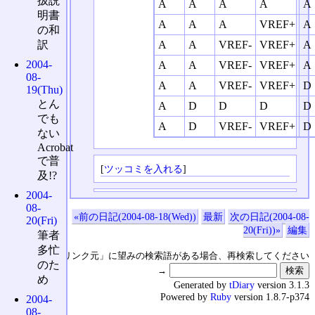
扱説
A
A
A
A
A
明書
A
A
A
VREF+
A
の和
訳
A
A
VREF-
VREF+
A
2004-
A
A
VREF-
VREF+
A
08-
A
A
VREF-
VREF+
D
19(Thu)
とん
A
D
D
D
D
でも
A
D
VREF-
VREF+
D
ない
Acrobat
で普
[
ツッコミを入れる
]
及!?
2004-
08-
«前の日記(2004-08-18(Wed))
最新
次の日記(2004-08-
20(Fri)
20(Fri))»
編集
筆者
多忙
↑の「本日のリンク元」に望みの検索語がある場合、再検索してください
のた
→
め
Generated by
tDiary
version 3.1.3
Powered by
Ruby
version 1.8.7-p374
2004-
08-