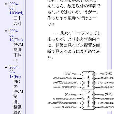
2004-
んなもん、改悪以外の何者で
08-
もないではないか。うがー、
11(Wed)
作ったヤツ尼寺へ行けぇー
三十
六計
ッ!!
2004-
……思わずコーフンしてし
08-
まったが、とりあえず前向き
12(Thu)
PWM
に、頻繁に見るピン配置を縦
制御
断で見えるようにまとめてみ
下調
た。
べ
2004-
08-
13(Fri)
PIC
の
PWM
制
御、
翻訳
続き