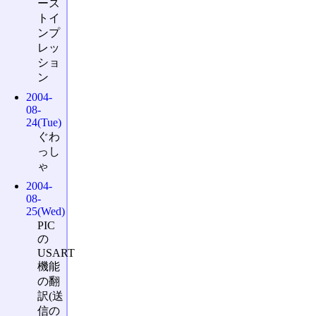
ース
トイ
ンプ
レッ
ショ
ン
2004-
08-
24(Tue)
ぐわ
っし
ゃ
2004-
08-
25(Wed)
PIC
の
USART
機能
の翻
訳(送
信の