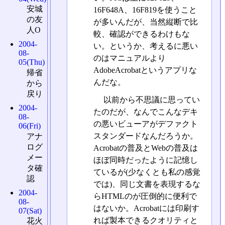
安城
16F648A、16F819を使うこと
の友
が多いんだが、当然縦断で比
人O
較、確認ができるわけもな
2004-
い。というか、考えるに悪い
08-
のはマニュアルより
05(Thu)
AdobeAcrobatというアプリな
帰省
んだな。
から
戻り
以前から不思議に思ってい
2004-
たのだが、なんでこんなデキ
08-
の悪いビューアがデファクト
06(Fri)
スタンダードなんだろうか。
アナ
ログ
Acrobatの普及とWebの普及は
メー
ほぼ同時だったように記憶し
タ確
ているが(少なくとも私の感覚
認
では)、同じ文書を表現するな
2004-
らHTMLのが圧倒的に便利で
08-
はないか。Acrobatには印刷す
07(Sat)
れば製本できるクオリティと
花火