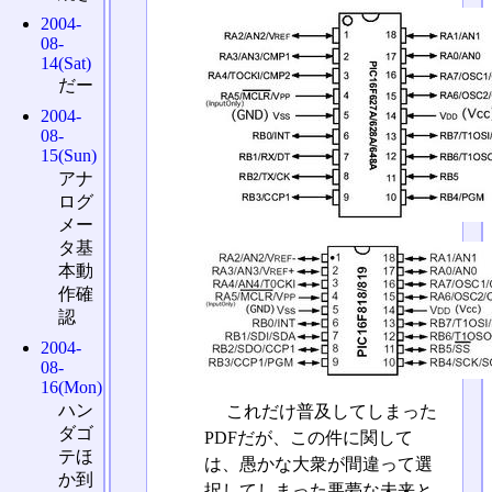
2004-
08-
14(Sat)
だー
2004-
08-
15(Sun)
アナ
ログ
メー
タ基
本動
作確
認
2004-
08-
16(Mon)
ハン
これだけ普及してしまった
ダゴ
PDFだが、この件に関して
テほ
は、愚かな大衆が間違って選
か到
択してしまった悪夢な未来と