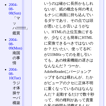
いうのは確かに長所かもしれ
2004-
08-
ないが、紙の概念を何の考え
08(Sun)
もナシに画面に持ち込んでい
「マ
るダケであり、その点では頭
ッ
が悪いとしか言いようがな
ハ!!!!!!!!」
い。HTMLの上位互換にする
鑑賞
か、少なくとも簡単にHTML
2004-
に変換できるべきではないの
08-
09(Mon)
か？ だいたい、使ってるPC
南国
が233MHzってのを差し引い
の事
ても、あの検索機能の遅さは
情
なんなんだ？ つーか、
2004-
AdobeReaderにバージョンア
08-
ップするのは構わんが、たか
10(Tue)
ラジ
がビューアのクセに正体不明
オ体
に重くなっているのはなんな
操サ
んだ？ 起動するだけで数十秒
ーバ
って、何の権利があって貴重
構築
な私の時間を消費するんだ。