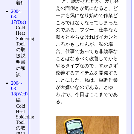
と、話がそれたが、差し替
着!!
えの面倒さが気になると、ど
2004-
ーにも気になり始めて作業ど
08-
17(Tue)
ころではなくなってしまった
Cold
のである。フツー、仕事なら
Heat
黙々とやらなければイカンと
Soldering
Tool
ころかもしれんが、私の場
の取
合、仕事であっても非効率な
扱説
ことはなるべく改善してから
明書
やるタイプなので、すかさず
の和
改善するアイテムを開発する
訳
ことにした。私は、単調作業
2004-
が大嫌いなのである。とゆー
08-
18(Wed)
わけで、今日はここまでであ
続
る。
Cold
Heat
Soldering
Tool
の取