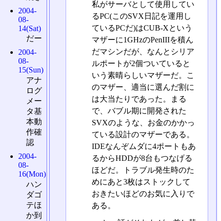
私がサーバとして使用してい
2004-
るPC(このSVX日記を運用し
08-
ているPCだ)はCUB-Xという
14(Sat)
だー
マザーに1GHzのPenIIIを積ん
だマシンだが、なんとシリア
2004-
08-
ルポートが2個ついていると
15(Sun)
いう素晴らしいマザーだ。こ
アナ
のマザー、適当に選んだ割に
ログ
は大当たりであった。まる
メー
で、バブル期に開発された
タ基
本動
SVXのような、お金のかかっ
作確
ている設計のマザーである。
認
IDEなんぞムダに4ポートもあ
2004-
るからHDDが8台もつなげる
08-
ほどだ。トラブル発生時のた
16(Mon)
めにあと3枚はストックして
ハン
おきたいほどのお気に入りで
ダゴ
テほ
ある。
か到