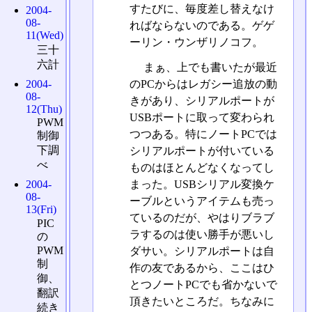
すたびに、毎度差し替えなけ
2004-
08-
ればならないのである。ゲゲ
11(Wed)
ーリン・ウンザリノコフ。
三十
六計
まぁ、上でも書いたが最近
2004-
のPCからはレガシー追放の動
08-
きがあり、シリアルポートが
12(Thu)
USBポートに取って変わられ
PWM
つつある。特にノートPCでは
制御
下調
シリアルポートが付いている
べ
ものはほとんどなくなってし
まった。USBシリアル変換ケ
2004-
08-
ーブルというアイテムも売っ
13(Fri)
ているのだが、やはりブラブ
PIC
ラするのは使い勝手が悪いし
の
PWM
ダサい。シリアルポートは自
制
作の友であるから、ここはひ
御、
とつノートPCでも省かないで
翻訳
頂きたいところだ。ちなみに
続き