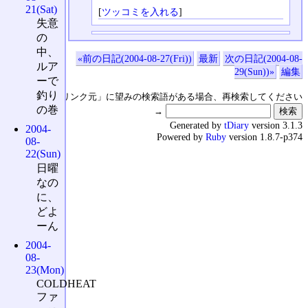
21(Sat)
[
ツッコミを入れる
]
失意
の
中、
«前の日記(2004-08-27(Fri))
最新
次の日記(2004-08-
ルア
29(Sun))»
編集
ーで
釣り
↑の「本日のリンク元」に望みの検索語がある場合、再検索してください
の巻
→
Generated by
tDiary
version 3.1.3
2004-
Powered by
Ruby
version 1.8.7-p374
08-
22(Sun)
日曜
なの
に、
どよ
ーん
2004-
08-
23(Mon)
COLDHEAT
ファ