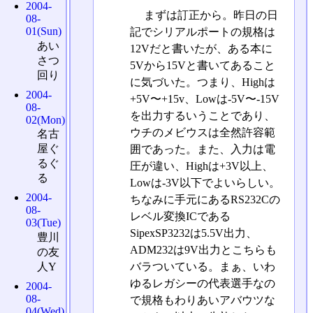
2004-
まずは訂正から。昨日の日
08-
01(Sun)
記でシリアルポートの規格は
あい
12Vだと書いたが、ある本に
さつ
5Vから15Vと書いてあること
回り
に気づいた。つまり、Highは
2004-
+5V〜+15v、Lowは-5V〜-15V
08-
を出力するいうことであり、
02(Mon)
ウチのメビウスは全然許容範
名古
屋ぐ
囲であった。また、入力は電
るぐ
圧が違い、Highは+3V以上、
る
Lowは-3V以下でよいらしい。
2004-
ちなみに手元にあるRS232Cの
08-
レベル変換ICである
03(Tue)
SipexSP3232は5.5V出力、
豊川
ADM232は9V出力とこちらも
の友
バラついている。まぁ、いわ
人Y
ゆるレガシーの代表選手なの
2004-
08-
で規格もわりあいアバウツな
04(Wed)