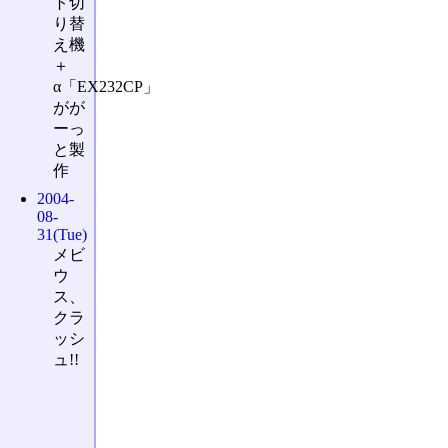
ト切
り替
え機
＋
α「EX232CP」
がが
ーっ
と製
作
2004-
08-
31(Tue)
メビ
ウ
ス、
クラ
ッシ
ュ!!