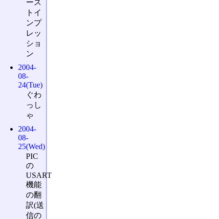
ース
トイ
ンプ
レッ
ショ
ン
2004-
08-
24(Tue)
ぐわ
っし
ゃ
2004-
08-
25(Wed)
PIC
の
USART
機能
の翻
訳(送
信の