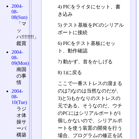
2004-
4) PICをライタにセット、書
08-
き込み
08(Sun)
「マ
5) テスト基板をPCのシリアル
ッ
ポートに接続
ハ!!!!!!!!」
鑑賞
6) PICをテスト基板にセッ
ト、動作確認
2004-
08-
7) 動かず、首をかしげる
09(Mon)
南国
8) 1)に戻る
の事
情
ここで一番ストレスの溜まる
のは7)なのは当然なのだが、
2004-
08-
3)と5)もかなりのストレスの
10(Tue)
元である。そうなのだ、ウチ
ラジ
のPCにはシリアルポートが1
オ体
個しかないので、シリアルポ
操サ
ートを使う装置の開発を行う
ーバ
構築
場合、プログラムの修正を試