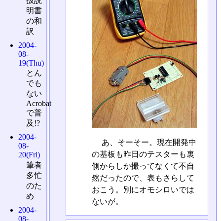
扱説
明書
の和
訳
2004-
08-
19(Thu)
とん
でも
ない
Acrobat
で普
及!?
2004-
あ、そーそー。現在開発中
08-
の基板も昨日のテスターも裏
20(Fri)
筆者
側からしか撮ってなくて不自
多忙
然だったので、表もさらして
のた
おこう。別にオモシロいでは
め
ないが。
2004-
08-