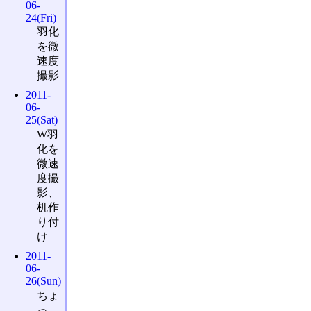
06-
24(Fri)
羽化
を微
速度
撮影
2011-
06-
25(Sat)
W羽
化を
微速
度撮
影、
机作
り付
け
2011-
06-
26(Sun)
ちょ
っ