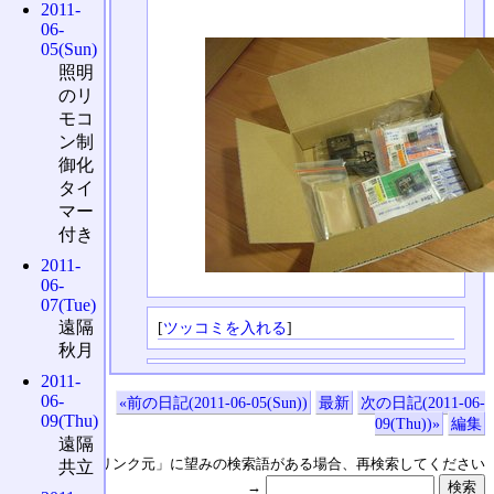
2011-
06-
05(Sun)
照明
のリ
モコ
ン制
御化
タイ
マー
付き
2011-
06-
07(Tue)
遠隔
[
ツッコミを入れる
]
秋月
2011-
06-
«前の日記(2011-06-05(Sun))
最新
次の日記(2011-06-
09(Thu)
09(Thu))»
編集
遠隔
↑の「本日のリンク元」に望みの検索語がある場合、再検索してください
共立
→