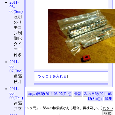
2011-
06-
05(Sun)
照明
のリ
モコ
ン制
御化
タイ
マー
付き
2011-
06-
07(Tue)
遠隔
[
ツッコミを入れる
]
秋月
2011-
06-
«前の日記(2011-06-07(Tue))
最新
次の日記(2011-06-
09(Thu)
12(Sun))»
編集
遠隔
↑の「本日のリンク元」に望みの検索語がある場合、再検索してください
共立
→