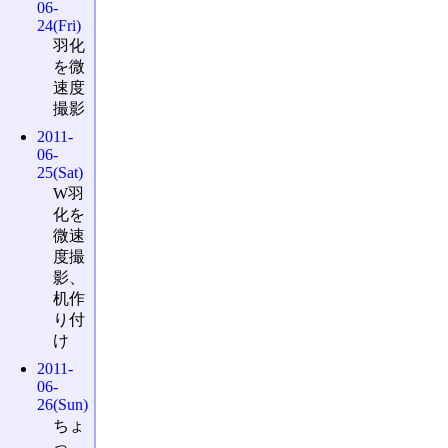
06-
24(Fri)
羽化
を微
速度
撮影
2011-
06-
25(Sat)
W羽
化を
微速
度撮
影、
机作
り付
け
2011-
06-
26(Sun)
ちょ
っ