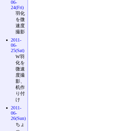
06-
24(Fri)
羽化
を微
速度
撮影
2011-
06-
25(Sat)
W羽
化を
微速
度撮
影、
机作
り付
け
2011-
06-
26(Sun)
ちょ
っ