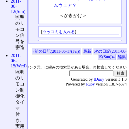
2011-
ムウェア？
06-
12(Sun)
＜かきかけ＞
照明
のリ
モコ
[
ツッコミを入れる
]
ン信
号を
密造
«前の日記(2011-06-17(Fri))
最新
次の日記(2011-06-
2011-
19(Sun))»
編集
06-
15(Wed)
↑の「本日のリンク元」に望みの検索語がある場合、再検索してください
照明
→
のリ
Generated by
tDiary
version 3.1.3
モコ
Powered by
Ruby
version 1.8.7-p374
ン制
御化
タイ
マー
付
き、
実用