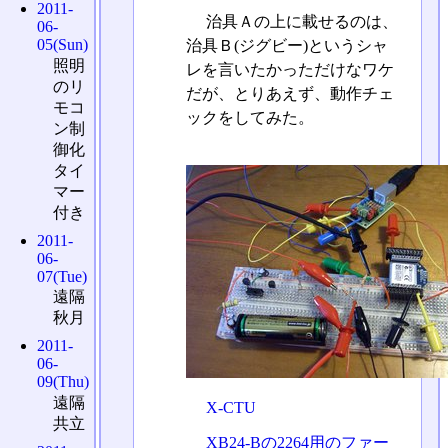
2011-
治具Ａの上に載せるのは、
06-
05(Sun)
治具Ｂ(ジグビー)というシャ
照明
レを言いたかっただけなワケ
のリ
だが、とりあえず、動作チェ
モコ
ックをしてみた。
ン制
御化
タイ
マー
付き
2011-
06-
07(Tue)
遠隔
秋月
2011-
06-
09(Thu)
遠隔
X-CTU
共立
XB24-Bの2264用のファー