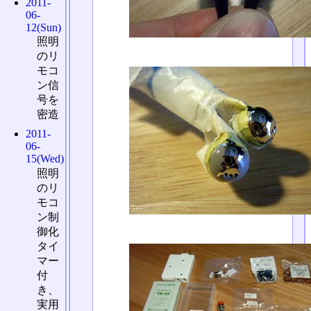
2011-
06-
12(Sun)
照明
のリ
モコ
ン信
号を
密造
2011-
06-
15(Wed)
照明
のリ
モコ
ン制
御化
タイ
マー
付
き、
実用