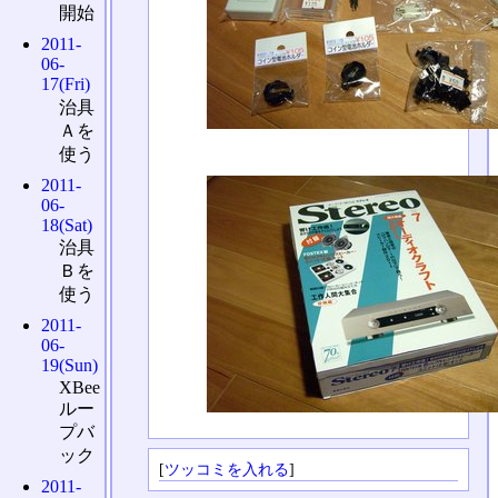
開始
2011-
06-
17(Fri)
治具
Ａを
使う
2011-
06-
18(Sat)
治具
Ｂを
使う
2011-
06-
19(Sun)
XBee
ルー
プバ
ック
[
ツッコミを入れる
]
2011-