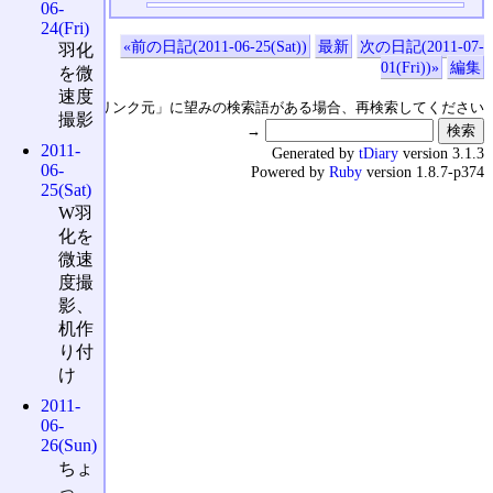
06-
24(Fri)
«前の日記(2011-06-25(Sat))
最新
次の日記(2011-07-
羽化
01(Fri))»
編集
を微
速度
↑の「本日のリンク元」に望みの検索語がある場合、再検索してください
撮影
→
2011-
Generated by
tDiary
version 3.1.3
06-
Powered by
Ruby
version 1.8.7-p374
25(Sat)
W羽
化を
微速
度撮
影、
机作
り付
け
2011-
06-
26(Sun)
ちょ
っ