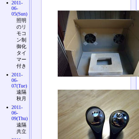
2011-
06-
05(Sun)
照明
のリ
モコ
ン制
御化
タイ
マー
付き
2011-
06-
07(Tue)
遠隔
秋月
2011-
06-
09(Thu)
遠隔
共立