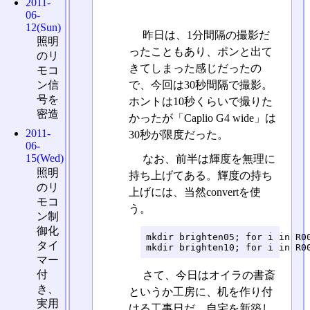
2011-
06-
12(Sun)
昨日は、1分間隔の撮影だ
照明
ったこともあり、ポンと出て
のリ
きてしまった感じだったの
モコ
で、今回は30秒間隔で撮影。
ン信
号を
ホントは10秒くらいで撮りた
密造
かったが「Caplio G4 wide」は
2011-
30秒が限度だった。
06-
15(Wed)
なお、前半は輝度を無理に
照明
持ち上げてある。輝度の持ち
のリ
上げには、当然convertを使
モコ
う。
ン制
御化
mkdir brighten05; for i in R0
タイ
mkdir brighten10; for i in R0
マー
付
さて、今日はオイラの書斎
き、
というか工房に、机を作り付
実用
ける工事日だ。自宅を新築し