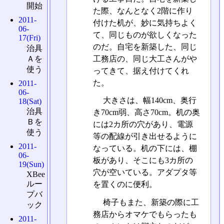
開始
た際、なんとなく2階に作り
2011-
付けた机が、妙に気持ちよく
06-
て、同じものが欲しくなった
17(Fri)
のだ。自宅を新築した、同じ
治具
Ａを
工務店の、同じ大工さんがや
使う
ってきて、据え付けてくれ
た。
2011-
06-
大きさは、幅140cm、奥行
18(Sat)
治具
き70cm弱、高さ70cm。机の奥
Ｂを
には2カ所の穴があり、電源
使う
等の配線が引き出せるように
2011-
なっている。机の下には、棚
06-
板があり、そこにも3カ所の
19(Sun)
穴が空いている。アダプタ等
XBee
ルー
を置くのに便利。
プバ
椅子もまた、新築の際に工
ック
務店からオマケでもらったも
2011-