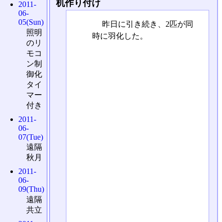
机作り付け
2011-
06-
05(Sun)
昨日に引き続き、2匹が同
照明
時に羽化した。
のリ
モコ
ン制
御化
タイ
マー
付き
2011-
06-
07(Tue)
遠隔
秋月
2011-
06-
09(Thu)
遠隔
共立