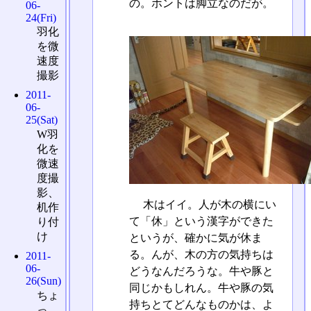
の。ホントは脚立なのだが。
06-
24(Fri)
羽化
を微
速度
撮影
2011-
06-
25(Sat)
W羽
化を
微速
度撮
影、
木はイイ。人が木の横にい
机作
て「休」という漢字ができた
り付
け
というが、確かに気が休ま
る。んが、木の方の気持ちは
2011-
06-
どうなんだろうな。牛や豚と
26(Sun)
同じかもしれん。牛や豚の気
ちょ
持ちとてどんなものかは、よ
っ