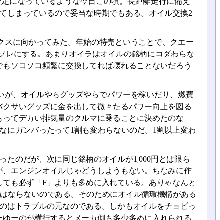
予定になっているような今日この頃。長距離走行に備え
走ってしまっているので妥当な時期でもある。オイル交換2
クスに向かってみた。年始の特売ということで、クエー
とでソレにする。あまりオイラはオイルの銘柄にコダわらな
でもソコソコ頻繁に交換してれば壊れることないだろう
いが、オイルやらグッズやらでパワーを稼いだり、燃費
バクサいグッズに金を出して微々たるパワー向上を図る
もってデカい排気量のクルマに乗ることに決めたのな
なにガンバったって1割も変わらないのだ。1割以上変わ
ったのだが、次に同じ銘柄のオイルが1,000円とは限ら
が、エンジンオイルじゃどうしようもない。ちなみに作
しても必ず「F」よりも多めに入れている。ありゃなんと
にはならないのである。そのためにオイル循環機構がある
いのはトラブルの元なのである。しかもオイルをチョビっ
ーゆーのが横行するとメーカ側も多少多めに入れられる