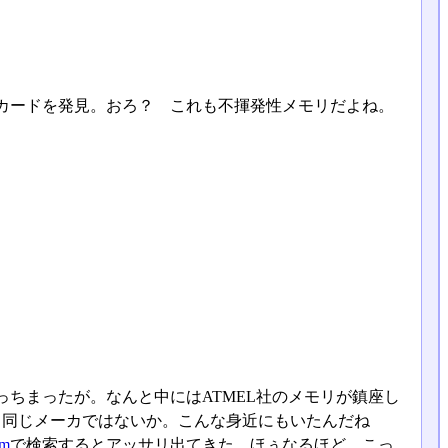
カードを発見。おろ？ これも不揮発性メモリだよね。
ちまったが。なんと中にはATMEL社のメモリが鎮座し
256」と同じメーカではないか。こんな身近にもいたんだね
om
で検索するとアッサリ出てきた。ほぅなるほど、こっ