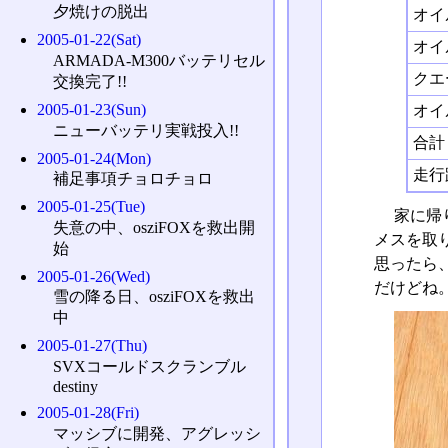
夕焼けの脱出
オイ
2005-01-22(Sat)
オイ
ARMADA-M300バッテリセル
クエ
交換完了!!
2005-01-23(Sun)
オイ
ニューバッテリ実戦投入!!
合計
2005-01-24(Mon)
走行
補足事項チョロチョロ
2005-01-25(Tue)
家に帰
失意の中、osziFOXを救出開
メスを取
始
思ったら
2005-01-26(Wed)
だけどね
雪の降る日、osziFOXを救出
中
2005-01-27(Thu)
SVXコールドスクランブル
destiny
2005-01-28(Fri)
マッシブに開発、アグレッシ