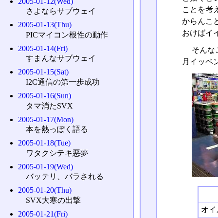
2005-01-12(Wed)
ことを考
さよならサブウェイ
からんこ
2005-01-13(Thu)
おけばイ
PICマイコン根性の動作
2005-01-14(Fri)
そんな
すまんなサブウェイ
月イッペ
2005-01-15(Sat)
I2C通信の第一歩成功
2005-01-16(Sun)
タマ消たSVX
2005-01-17(Mon)
本を熱っぽく語る
2005-01-18(Tue)
ワタクシテキ悪夢
2005-01-19(Wed)
バッテリ、バラされる
2005-01-20(Thu)
SVX大寒の出撃
オイ
2005-01-21(Fri)