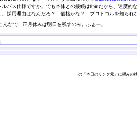
レルバス仕様ですか。でも本体との接続は8pinだから、速度
ぇ。採用理由はなんだろ？ 価格かな？ プロトコルを知られ
こんなで、正月休みは明日を残すのみ。ふぁー。
る
]
↑の「本日のリンク元」に望みの