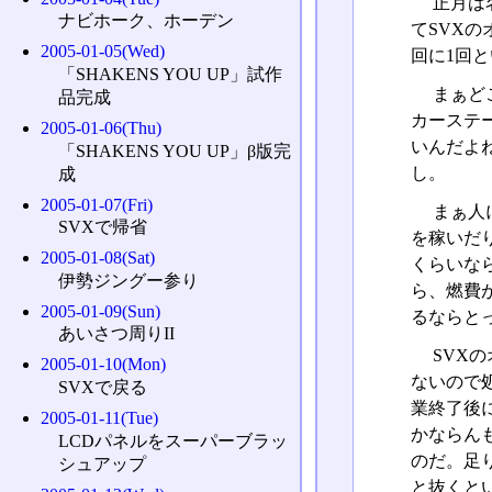
正月は
ナビホーク、ホーデン
てSVXの
2005-01-05(Wed)
回に1回
「SHAKENS YOU UP」試作
まぁど
品完成
カーステ
2005-01-06(Thu)
いんだよ
「SHAKENS YOU UP」β版完
し。
成
2005-01-07(Fri)
まぁ人
SVXで帰省
を稼いだ
2005-01-08(Sat)
くらいな
伊勢ジングー参り
ら、燃費
2005-01-09(Sun)
るならと
あいさつ周りII
SVX
2005-01-10(Mon)
ないので
SVXで戻る
業終了後
2005-01-11(Tue)
かならん
LCDパネルをスーパーブラッ
のだ。足
シュアップ
と抜くと