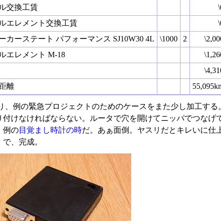
ル交換工賃
\
ルエレメント交換工賃
\
ーカーステート パフォーマンス SJ10W30 4L
\1000
2
\2,00
ルエレメント M-18
\1,26
\4,31
距離
55,095k
り、例の緊急プロジェクトのためのケースをまた少し加工する。シ
り付けなければならない。ルータで穴を開けてニッパでつなげ
、例の
目覚まし時計の時
だ。あぁ面倒。ヤスリだとキレいに仕
。で、完成。