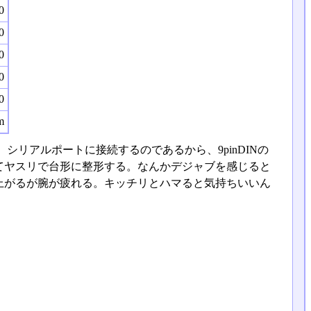
0
0
0
0
0
m
リアルポートに接続するのであるから、9pinDINの
てヤスリで台形に整形する。なんかデジャブを感じると
上がるが腕が疲れる。キッチリとハマると気持ちいいん