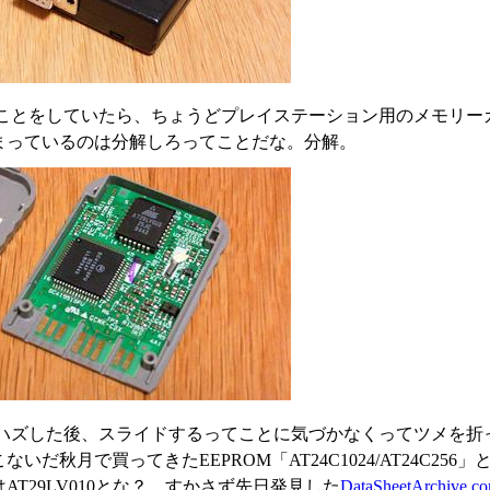
ことをしていたら、ちょうどプレイステーション用のメモリー
まっているのは分解しろってことだな。分解。
ハズした後、スライドするってことに気づかなくってツメを折っ
ないだ秋月で買ってきたEEPROM「AT24C1024/AT24C
AT29LV010とな？ すかさず先日発見した
DataSheetArchive.c