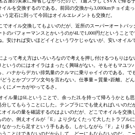
名古屋の実家に帰省しなかったので、1週ズラしてSVXで帰る
オイルを交換するのである。前回の交換から3,000kmチョイ
という定石に則って今回はオイルエレメントも交換だ。
こでオイル交換してもよいのだが、近所のスーパーオートバッ
ートのパフォーマンスとかいうのが4Lで1,000円だというこ
ね。安ければ安いほどイイというワケじゃないが、安いオイル
によって考え方はいろいろなので考えを押し付けるつもりはな
りというのにはオイラはまったく興味がない。そもそもマユツ
ら、ハナからデカい排気量のクルマに乗りゃイイのである。で
がどうとかブツブツ文句を言わない。仕事量＝質量×距離。どん
っくにメーカがやってるさ。
のオイル量は6Lということで、余った2Lを持って帰ろうかとも思
処分してもらうことにした。テンプラにでも使えればいいのだ
にオイルの量を確認するのはよいのだが、どこでオイルを交換
ものか。例えオイルが「E」より少なくたって大したトラブル
りなかったら足すという手もある。しかしながら「F」より多
いうことはできないのだからして、どーにもならないのだ。こ