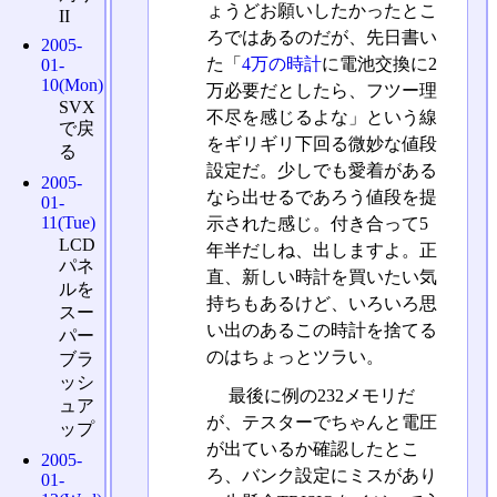
ょうどお願いしたかったとこ
II
ろではあるのだが、先日書い
2005-
た「
4万の時計
に電池交換に2
01-
10(Mon)
万必要だとしたら、フツー理
SVX
不尽を感じるよな」という線
で戻
をギリギリ下回る微妙な値段
る
設定だ。少しでも愛着がある
2005-
なら出せるであろう値段を提
01-
11(Tue)
示された感じ。付き合って5
LCD
年半だしね、出しますよ。正
パネ
直、新しい時計を買いたい気
ルを
持ちもあるけど、いろいろ思
スー
い出のあるこの時計を捨てる
パー
のはちょっとツラい。
ブラ
ッシ
最後に例の232メモリだ
ュア
が、テスターでちゃんと電圧
ップ
が出ているか確認したとこ
2005-
ろ、バンク設定にミスがあり
01-