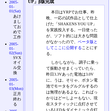
UP」β版完成
2005-
01-
01(Sat)
本日はYRPでお仕事。昨
あけ
晩、一応の試作品として仕上
まし
げた「SHAKENS YOU UP」
てお
を実践投入する。一日使った
めで
が、ソフト的には大きな問題
工作
がなかったので、
ベータ版と
2005-
してここに公開する
ことにす
01-
02(Sun)
る。
SVX
しかしながら、調子に乗っ
オイ
ル交
て振動させまくっていたら、
換
昨日3.3Vあった電池は3.0V
2005-
に。うは。そりゃ、ボタン電
01-
池でモータをグルグルするの
03(Mon)
は無理があるよな。こればっ
正月
かりはどーしよーもない。現
終わ
在スタティックに点灯させて
る
いるLEDをダイナミック点灯