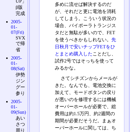
UP」
多めに流せば解決するのだ
β版
が、それだと更に電池を消耗
完成
してしまう。こういう状況の
2005-
場合、バイポーラトランジス
01-
07(Fri)
タだと無駄が多いので、FET
SVX
を使うべきかもしれない。
先
で帰
日秋月で安いチップFETをひ
省
とまとめ購入した
ことだし、
2005-
試作2号ではそっちを使って
01-
みるかな。
08(Sat)
伊勢
さてシチズンからメールが
ジン
きた。なんでも、電池交換に
グー
加えて、モードボタンの戻り
参り
が悪いのを修理するには機械
2005-
オーバーホールが必要で、総
01-
09(Sun)
費用は約1.5万円、約2週間の
あい
期間が必要だそうだ。まぁオ
さつ
ーバーホールに関しては、ち
周り