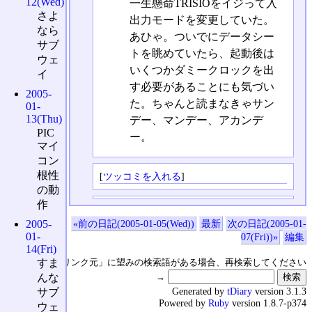
12(Wed)
一生懸命TRISIOをイジって入
さよ
出力モードを変更していた。
なら
あひゃ。ついでにデータシー
サブ
トを眺めていたら、起動後は
ウェ
いくつかダミークロックを出
イ
す必要があることにも気づい
2005-
た。ちゃんと読まなきゃサン
01-
13(Thu)
デー、マンデー、アカンデ
PIC
ー。
マイ
コン
根性
[
ツッコミを入れる
]
の動
作
2005-
«前の日記(2005-01-05(Wed))
最新
次の日記(2005-01-
01-
07(Fri))»
編集
14(Fri)
↑の「本日のリンク元」に望みの検索語がある場合、再検索してください
すま
→
んな
Generated by
tDiary
version 3.1.3
サブ
Powered by
Ruby
version 1.8.7-p374
ウェ