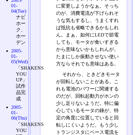
2005-
01-
に変更しようかなぁ。そっち
04(Tue)
のが、消費電流が下げられそ
ナビ
うな気もするし、うまくすれ
ホー
ば抵抗も省略できるかもしれ
ク、
ん。まぁ、如何にLEDで節電
ホー
しても、モータが食いすぎる
デン
から意味ないかもしれんが。
2005-
01-
たまにしか振動させない使い
05(Wed)
方ならそれでも意味はある。
「SHAKENS
YOU
それから、ときどきモータ
UP」
が回転しないことがある。こ
試作
れも電池のパワーに関連する
品完
のだが、回転起動力がホンの
成
少し足りないようだ。特に偏
2005-
心しているモータの錘が、特
01-
定の角度に位置していると回
06(Thu)
「SHAKENS
転しにくいようだ。もう少し
YOU
トランジスタにベース電流を