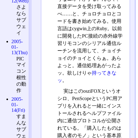
12(Wed)
直接データを受け取ってみる
さよ
なら
べ……と、チョロチョロとコ
サブ
ードを書き始めてみる。使用
ウェ
言語はcygwin上のRuby。以前
イ
に開発したPC接続の赤外線学
2005-
習リモコンのシリアル通信ル
01-
ーチンを流用して、チョイチ
13(Thu)
ョイのチョイとくらぁ。あら
PIC
マイ
よっと。通信処理あがったよ
コン
ッ。欲しけりゃ
持ってきな
根性
ッ
。
の動
作
実はこのosziFOXというオ
シロ、PenScopeというPC用ア
2005-
01-
プリを入れると一緒にインス
14(Fri)
トールされるヘルプファイル
すま
内に通信プロトコルが公開さ
んな
れている。「購入したものは
サブ
購入者のモノ」という基本原
ウェ