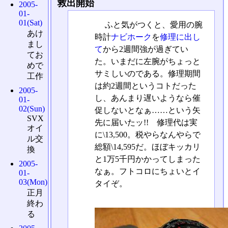
救出開始
2005-
01-
01(Sat)
ふと気がつくと、愛用の腕
あけ
時計
ナビホーク
を
修理に出し
まし
て
から2週間強が過ぎてい
てお
た。いまだに左腕がちょっと
めで
サミしいのである。修理期間
工作
は約2週間というコトだった
2005-
し、あんまり遅いようなら催
01-
02(Sun)
促しないとなぁ……という矢
SVX
先に届いたッ!! 修理代は実
オイ
に\13,500。税やらなんやらで
ル交
総額\14,595だ。ほぼキッカリ
換
と1万5千円かかってしまった
2005-
なぁ。フトコロにちょいとイ
01-
03(Mon)
タイぞ。
正月
終わ
る