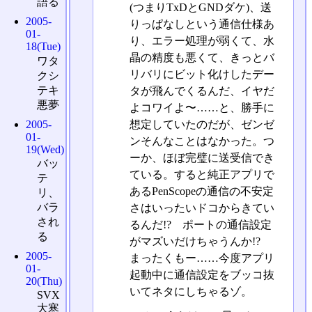
語る
(つまりTxDとGNDダケ)、送
2005-
りっぱなしという通信仕様あ
01-
り、エラー処理が弱くて、水
18(Tue)
晶の精度も悪くて、きっとバ
ワタ
リバリにビット化けしたデー
クシ
テキ
タが飛んでくるんだ、イヤだ
悪夢
よコワイよ〜……と、勝手に
2005-
想定していたのだが、ゼンゼ
01-
ンそんなことはなかった。つ
19(Wed)
ーか、ほぼ完璧に送受信でき
バッ
ている。すると純正アプリで
テ
あるPenScopeの通信の不安定
リ、
バラ
さはいったいドコからきてい
され
るんだ!? ポートの通信設定
る
がマズいだけちゃうんか!?
2005-
まったくもー……今度アプリ
01-
起動中に通信設定をブッコ抜
20(Thu)
いてネタにしちゃるゾ。
SVX
大寒