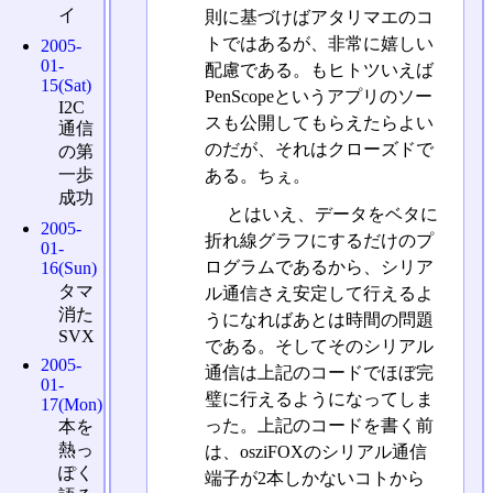
イ
則に基づけばアタリマエのコ
トではあるが、非常に嬉しい
2005-
01-
配慮である。もヒトツいえば
15(Sat)
PenScopeというアプリのソー
I2C
スも公開してもらえたらよい
通信
のだが、それはクローズドで
の第
一歩
ある。ちぇ。
成功
とはいえ、データをベタに
2005-
折れ線グラフにするだけのプ
01-
ログラムであるから、シリア
16(Sun)
タマ
ル通信さえ安定して行えるよ
消た
うになればあとは時間の問題
SVX
である。そしてそのシリアル
2005-
通信は上記のコードでほぼ完
01-
璧に行えるようになってしま
17(Mon)
った。上記のコードを書く前
本を
熱っ
は、osziFOXのシリアル通信
ぽく
端子が2本しかないコトから