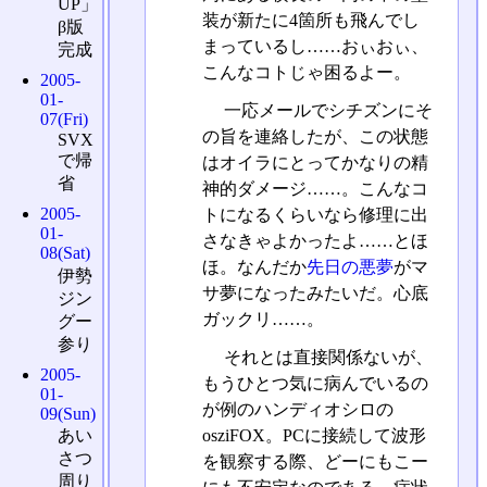
UP」
装が新たに4箇所も飛んでし
β版
まっているし……おぃおぃ、
完成
こんなコトじゃ困るよー。
2005-
01-
一応メールでシチズンにそ
07(Fri)
の旨を連絡したが、この状態
SVX
で帰
はオイラにとってかなりの精
省
神的ダメージ……。こんなコ
2005-
トになるくらいなら修理に出
01-
さなきゃよかったよ……とほ
08(Sat)
ほ。なんだか
先日の悪夢
がマ
伊勢
サ夢になったみたいだ。心底
ジン
ガックリ……。
グー
参り
それとは直接関係ないが、
2005-
もうひとつ気に病んでいるの
01-
が例のハンディオシロの
09(Sun)
osziFOX。PCに接続して波形
あい
さつ
を観察する際、どーにもこー
周り