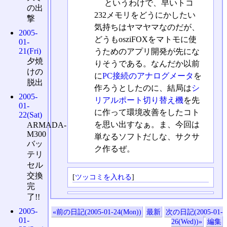
というわけで、早いトコ
の出
232メモリをどうにかしたい
撃
気持ちはヤマヤマなのだが、
2005-
どうもosziFOXをマトモに使
01-
21(Fri)
うためのアプリ開発が先にな
夕焼
りそうである。なんだか以前
けの
に
PC接続のアナログメータ
を
脱出
作ろうとしたのに、結局は
シ
2005-
リアルポート切り替え機
を先
01-
に作って環境改善をしたコト
22(Sat)
を思い出すなぁ。ま、今回は
ARMADA-
M300
単なるソフトだしな、サクサ
バッ
ク作るぜ。
テリ
セル
交換
[
ツッコミを入れる
]
完
了!!
2005-
«前の日記(2005-01-24(Mon))
最新
次の日記(2005-01-
01-
26(Wed))»
編集