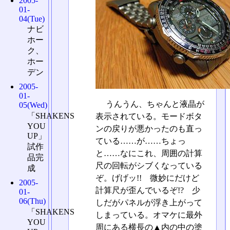
2005-
01-
04(Tue)
ナビ
ホー
ク、
ホー
デン
2005-
01-
うんうん、ちゃんと液晶が
05(Wed)
「SHAKENS
表示されている。モードボタ
YOU
ンの戻りが悪かったのも直っ
UP」
ている……が……ちょっ
試作
と……なにこれ、周囲の計算
品完
尺の回転がシブくなっている
成
ぞ。げげッ!! 微妙にだけど
2005-
計算尺が歪んでいるぞ!? 少
01-
06(Thu)
しだがパネルが浮き上がって
「SHAKENS
しまっている。オマケに最外
YOU
周にある横長の▲内の中の塗