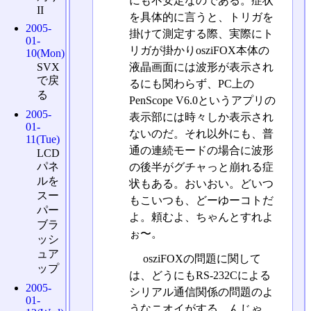
にも不安定なのである。症状
II
を具体的に言うと、トリガを
2005-
掛けて測定する際、実際にト
01-
リガが掛かりosziFOX本体の
10(Mon)
SVX
液晶画面には波形が表示され
で戻
るにも関わらず、PC上の
る
PenScope V6.0というアプリの
2005-
表示部には時々しか表示され
01-
ないのだ。それ以外にも、普
11(Tue)
通の連続モードの場合に波形
LCD
パネ
の後半がグチャっと崩れる症
ルを
状もある。おいおい。どいつ
スー
もこいつも、どーゆーコトだ
パー
よ。頼むよ、ちゃんとすれよ
ブラ
ぉ〜。
ッシ
ュア
osziFOXの問題に関して
ップ
は、どうにもRS-232Cによる
2005-
シリアル通信関係の問題のよ
01-
うなニオイがする。んじゃ、