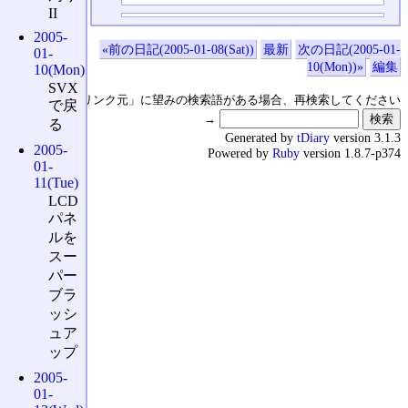
II
2005-
«前の日記(2005-01-08(Sat))
最新
次の日記(2005-01-
01-
10(Mon))»
編集
10(Mon)
SVX
↑の「本日のリンク元」に望みの検索語がある場合、再検索してください
で戻
→
る
Generated by
tDiary
version 3.1.3
2005-
Powered by
Ruby
version 1.8.7-p374
01-
11(Tue)
LCD
パネ
ルを
スー
パー
ブラ
ッシ
ュア
ップ
2005-
01-