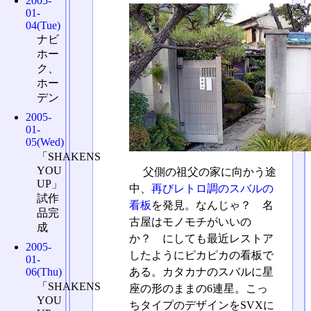
2005-
01-
04(Tue)
ナビ
ホー
ク、
ホー
デン
2005-
01-
05(Wed)
「SHAKENS
YOU
父側の祖父の家に向かう途
UP」
中、
再びレトロ調のスバルの
試作
看板
を発見。なんじゃ？ 名
品完
古屋はモノモチがいいの
成
か？ にしても最近レストア
2005-
したようにピカピカの看板で
01-
ある。カタカナのスバルに星
06(Thu)
「SHAKENS
座の形のままの6連星。こっ
YOU
ちタイプのデザインをSVXに