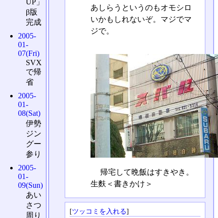
UP」
あしらうというのもオモシロ
β版
いかもしれないぞ。マジでマ
完成
ジで。
2005-
01-
07(Fri)
SVX
で帰
省
2005-
01-
08(Sat)
伊勢
ジン
グー
参り
2005-
帰宅して晩飯はすきやき。
01-
生麩＜書きかけ＞
09(Sun)
あい
さつ
[
ツッコミを入れる
]
周り