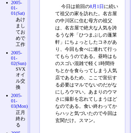
2005-
今日は前回の
8月1日
に続い
01-
01(Sat)
て祖父の家を訪れた。名古屋
あけ
の中川区に住む母方の祖父
まし
は、名古屋で絶大な人気を誇
てお
るうな丼「ひつまぶしの蓬莱
めで
軒」にちょっとしたコネがあ
工作
り、今回も食べに連れて行っ
2005-
てもらうのである。昼時はも
01-
のスゴい混雑で軽く1時間待
02(Sun)
SVX
ちとかを食らってしまう人気
オイ
店であるため、ここで宣伝す
ル交
る必要はマルでないのだがな
換
にしろウマい。あまりのウマ
2005-
さに撮影を忘れてしまうほど
01-
なのである。食い終わってか
03(Mon)
正月
らハッと気づいたので今回は
終わ
玄関だけ。スマン。
る