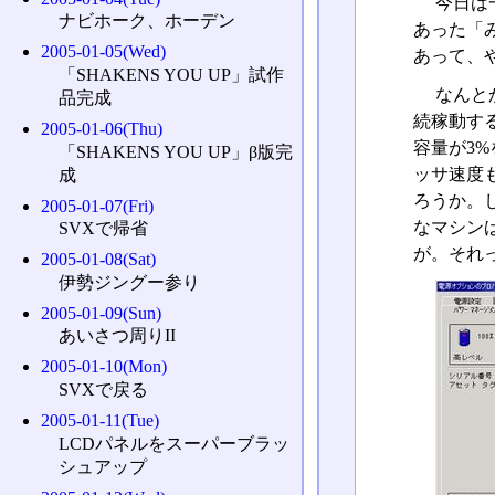
今日は
ナビホーク、ホーデン
あった「
2005-01-05(Wed)
あって、
「SHAKENS YOU UP」試作
なんと
品完成
続稼動す
2005-01-06(Thu)
容量が3
「SHAKENS YOU UP」β版完
ッサ速度
成
ろうか。
2005-01-07(Fri)
なマシンば
SVXで帰省
が。それ
2005-01-08(Sat)
伊勢ジングー参り
2005-01-09(Sun)
あいさつ周りII
2005-01-10(Mon)
SVXで戻る
2005-01-11(Tue)
LCDパネルをスーパーブラッ
シュアップ