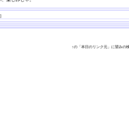
る
]
↑の「本日のリンク元」に望みの