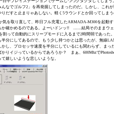
一日中プレイステーションでゲームしつつグダグダしてしまう
みんなでゴルフ2」を再発掘してしまったのだ。しかし、これ
やりだすと止まりゃあしない。軽く5ラウンドとか回ってしま
か気を取り直して、昨日フル充電したARMADA-M300を起
るか確かめるのである。よーいドンッ!! ……結局そのままウ
%を割って自動的にスリープモードに入るまで2時間弱であった
も半分にしてあるので、もう少し持つかとは思ったが、無線LA
しかし、プロセッサ速度を半分にしているにも関わらず、まっ
かりイジっているからであろうか？ まぁ、600MhzでPhot
って嬉しいような悲しいような。