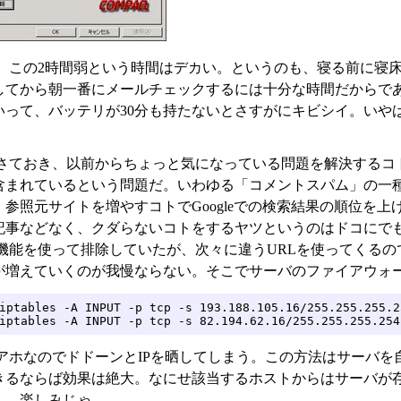
、この2時間弱という時間はデカい。というのも、寝る前に寝
してから朝一番にメールチェックするには十分な時間だからで
いって、バッテリが30分も持たないとさすがにキビシイ。いやは
さておき、以前からちょっと気になっている問題を解決するコト
含まれているという問題だ。いわゆる「コメントスパム」の一
、参照元サイトを増やすコトでGoogleでの検索結果の順位を
記事などなく、クダらないコトをするヤツというのはドコにで
ryの機能を使って排除していたが、次々に違うURLを使ってく
増えていくのが我慢ならない。そこでサーバのファイアウォールであ
iptables -A INPUT -p tcp -s 193.188.105.16/255.255.255.25
iptables -A INPUT -p tcp -s 82.194.62.16/255.255.255.254
アホなのでドドーンとIPを晒してしまう。この方法はサーバを
きるならば効果は絶大。なにせ該当するホストからはサーバが
ふ、楽しみじゃ。