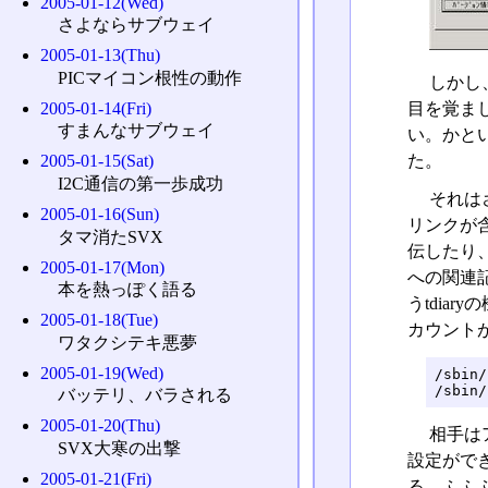
2005-01-12(Wed)
さよならサブウェイ
2005-01-13(Thu)
PICマイコン根性の動作
しかし
2005-01-14(Fri)
目を覚ま
すまんなサブウェイ
い。かと
た。
2005-01-15(Sat)
I2C通信の第一歩成功
それは
2005-01-16(Sun)
リンクが
タマ消たSVX
伝したり
2005-01-17(Mon)
への関連
本を熱っぽく語る
うtdia
2005-01-18(Tue)
カウントが
ワタクシテキ悪夢
2005-01-19(Wed)
/sbin/
/sbin/
バッテリ、バラされる
2005-01-20(Thu)
相手は
SVX大寒の出撃
設定がで
2005-01-21(Fri)
る。ふふ