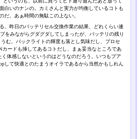
。というのも、以前に買ってヒト通り遊んだあと放って
が面白いのナンの。カミさんと実力が均衡しているコトも
うのだ。あぁ時間の無駄この上ない。
動する。昨日のバッテリセル交換作業の結果、どれくらい連
ェブをみながらグダグダしてしまったが、バッテリの残り
。うむ。バックライトの輝度も落とし気味だし、プロセ
Nカードも挿してあるコトだし、まぁ妥当なところであ
たく体感しないというのはどうなのだろう。いつもプア
oshopして快適とのたまうオイラであるから当然かもしれん