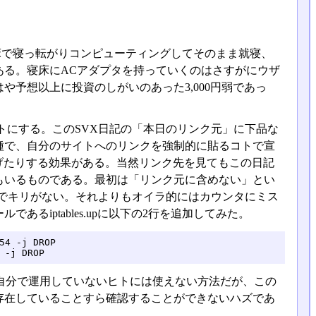
床で寝っ転がりコンピューティングしてそのまま就寝、
ある。寝床にACアダプタを持っていくのはさすがにウザ
や予想以上に投資のしがいのあった3,000円弱であっ
にする。このSVX日記の「本日のリンク元」に下品な
種で、自分のサイトへのリンクを強制的に貼るコトで宣
上げたりする効果がある。当然リンク先を見てもこの日記
もいるものである。最初は「リンク元に含めない」とい
るのでキリがない。それよりもオイラ的にはカウンタにミス
るiptables.upに以下の2行を追加してみた。
4 -j DROP

 -j DROP
自分で運用していないヒトには使えない方法だが、この
存在していることすら確認することができないハズであ