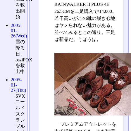
RAINWALKER II PLUS 4E
を救
出開
26.5CMを二足購入で\14,000。
始
若干高いがこの靴の履き心地
はヤメられない魅力がある。
2005-
01-
並べてみるとこの通り。三足
26(Wed)
は新品だ。うほうほ。
雪の
降る
日、
osziFOX
を救
出中
2005-
01-
27(Thu)
SVX
コー
ルド
スク
ラン
プレミアムアウトレットを
ブル