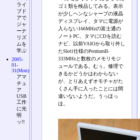
ライ
ゴミ類を検品してみる。表示
ブド
が少しヘンなシャープの液晶
アで
ディスプレイ、タマに電源が
ジャ
入らない166MHzの富士通の
ーナ
ノートPC、タマにCDを読む
リズ
ナビ、以前VAIOから取り外し
ムを
学ぶ
たSlot1仕様のPentiumII-
333MHzと数枚のメモリモジ
2005-
01-
ュールである。むぅ。修理で
31(Mon)
きるかどうかはわからない
アマ
が、とりあえずオモチャがた
チュ
くさん手に入ったことには間
ア
違いないようだ。うっほっ
USB
工作
ほ。
に光
明
ッ!!