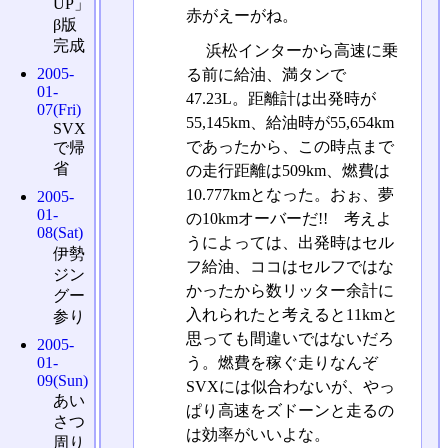
UP」
赤がえーがね。
β版
完成
浜松インターから高速に乗
2005-
る前に給油、満タンで
01-
47.23L。距離計は出発時が
07(Fri)
55,145km、給油時が55,654km
SVX
であったから、この時点まで
で帰
省
の走行距離は509km、燃費は
10.777kmとなった。おぉ、夢
2005-
01-
の10kmオーバーだ!! 考えよ
08(Sat)
うによっては、出発時はセル
伊勢
フ給油、ココはセルフではな
ジン
かったから数リッター余計に
グー
入れられたと考えると11kmと
参り
思っても間違いではないだろ
2005-
01-
う。燃費を稼ぐ走りなんぞ
09(Sun)
SVXには似合わないが、やっ
あい
ぱり高速をズドーンと走るの
さつ
は効率がいいよな。
周り