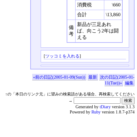
消費税
\660
合計
\13,860
新品が三足あれ
備
ば、向こう2年は闘
考
える
[
ツッコミを入れる
]
«前の日記(2005-01-09(Sun))
最新
次の日記(2005-01-
11(Tue))»
編集
↑の「本日のリンク元」に望みの検索語がある場合、再検索してください
→
Generated by
tDiary
version 3.1.3
Powered by
Ruby
version 1.8.7-p374