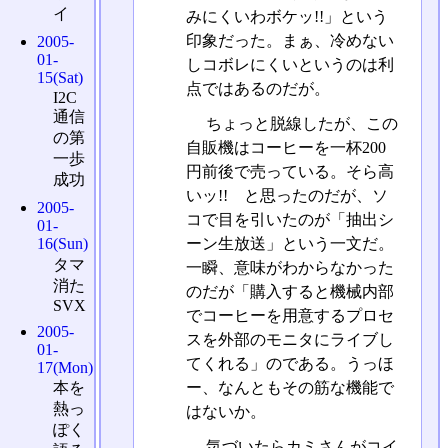
イ
みにくいわボケッ!!」という
印象だった。まぁ、冷めない
2005-
01-
しコボレにくいというのは利
15(Sat)
点ではあるのだが。
I2C
通信
ちょっと脱線したが、この
の第
自販機はコーヒーを一杯200
一歩
円前後で売っている。そら高
成功
いッ!! と思ったのだが、ソ
2005-
コで目を引いたのが「抽出シ
01-
ーン生放送」という一文だ。
16(Sun)
タマ
一瞬、意味がわからなかった
消た
のだが「購入すると機械内部
SVX
でコーヒーを用意するプロセ
2005-
スを外部のモニタにライブし
01-
てくれる」のである。うっほ
17(Mon)
ー、なんともその筋な機能で
本を
熱っ
はないか。
ぽく
気づいたらカミさんがコイ