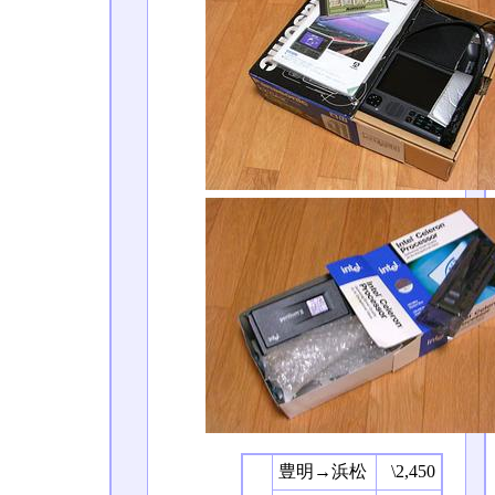
豊明→浜松
\2,450