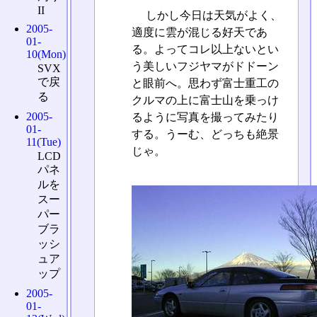
II
しかし今日は天気がよく、
2005-
適度に雲が混じる好天であ
01-
る。よってコレ以上ないとい
10(Mon)
う美しいフジヤマがドドーン
SVX
で戻
と眼前へ。思わず富士重工の
る
クルマの上に富士山を乗っけ
2005-
るように写真を撮ってみたり
01-
する。うーむ、どっちも絶景
11(Tue)
じゃ。
LCD
パネ
ルを
スー
パー
ブラ
ッシ
ュア
ップ
2005-
01-