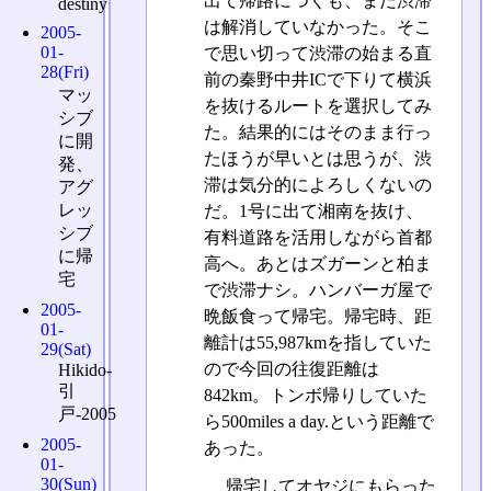
出て帰路につくも、まだ渋滞
destiny
は解消していなかった。そこ
2005-
01-
で思い切って渋滞の始まる直
28(Fri)
前の秦野中井ICで下りて横浜
マッ
を抜けるルートを選択してみ
シブ
た。結果的にはそのまま行っ
に開
たほうが早いとは思うが、渋
発、
滞は気分的によろしくないの
アグ
レッ
だ。1号に出て湘南を抜け、
シブ
有料道路を活用しながら首都
に帰
高へ。あとはズガーンと柏ま
宅
で渋滞ナシ。ハンバーガ屋で
2005-
晩飯食って帰宅。帰宅時、距
01-
離計は55,987kmを指していた
29(Sat)
ので今回の往復距離は
Hikido-
引
842km。トンボ帰りしていた
戸-2005
ら500miles a day.という距離で
2005-
あった。
01-
30(Sun)
帰宅してオヤジにもらった