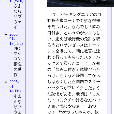
12(Wed)
さよ
なら
で、パーキングエリアの自
サブ
動販売機コーナで奇妙な機械
ウェ
を見つけた。なんでも「飲み
イ
口付き」というのがウリらし
2005-
い。思えば飛行機の免許を取
01-
13(Thu)
ろうとロサンゼルスはトーレ
PIC
ンス空港にて、朝に教官に連
マイ
れて行ってもらったスターバ
コン
ックスで買ったコーヒーが初
根性
の「飲み口付き」体験だった
の動
作
っけ。ちょうど帰国してから
しばらくしたら国内でスター
2005-
01-
バックスがブレイクしたよう
14(Fri)
な記憶がある。最初は「こん
すま
なトコにクチつけるなんバッ
んな
チョい感じやなぁ……あづ
サブ
ッ!! ヤケづったやんか、飲
ウェ