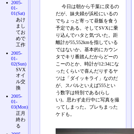
2005-
今日は朝から千葉に戻るの
01-
01(Sat)
だが、妹夫婦が浜松にいるの
あけ
でちょっと寄って昼飯を食う
まし
予定である。そしてSVXに乗
てお
り込んでハタと気づいた。距
めで
離計が55,552kmを指している
工作
ではないか。基本的にカウン
2005-
タでキリ番踏んだからどーの
01-
こーのとか、時計が12:34にな
02(Sun)
SVX
ったくらいで喜んだりするヤ
オイ
ツは「ダイッキライ」なのだ
ル交
が、スバルといえば555とい
換
う数字は特別である(らし
2005-
い)。思わず走行中に写真を撮
01-
ってしまった。ブレちまった
03(Mon)
正月
ケドも。
終わ
る