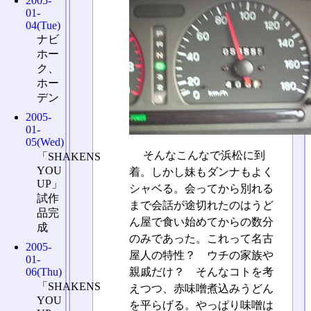
2005-
01-
04(Tue)
ナビ
ホー
ク、
ホー
デン
2005-
01-
05(Wed)
そんなこんなで浜松に到
「SHAKENS
YOU
着。しかし妹もダンナもよく
UP」
シャベる。会ってから別れる
試作
まで会話が途切れたのはうど
品完
ん屋で食い始めてからの数分
成
のみであった。これって名古
2005-
屋人の特性？ ウチの家族や
01-
親戚だけ？ そんなコトを考
06(Thu)
「SHAKENS
えつつ、赤味噌煮込みうどん
YOU
を平らげる。やっぱり味噌は