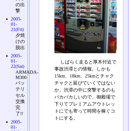
の出
撃
2005-
01-
21(Fri)
夕焼
けの
脱出
2005-
01-
しばらく走ると厚木付近で
22(Sat)
事故渋滞との情報。しかも
ARMADA-
15km、18km、25kmとチャク
M300
バッ
チャクと延びていくではない
テリ
か。渋滞の中に突撃するのも
セル
バカバカしいので、御殿場で
交換
下りてプレミアムアウトレッ
完
トにでも寄って時間を稼ぐコ
了!!
トにする。
2005-
01-