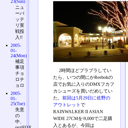
23(Sun)
ニュ
ーバ
ッテ
リ実
戦投
入!!
2005-
01-
24(Mon)
補足
事項
2時間ほどプラプラしてい
チョ
たら、いつの間にかReebokの
ロチ
店でお気に入りのDMXフカフ
ョロ
カシューズを買いだめしてい
2005-
た。
前回は5月29日に佐野の
01-
25(Tue)
アウトレット
で
失意
RAINWALKER II ASIAN
の
WIDE 27CMを\9,000で二足購
中、
入とあるが、今回は
osziFOX