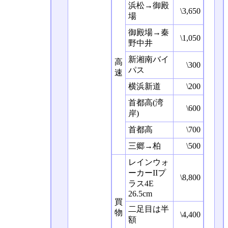
浜松→御殿
\3,650
場
御殿場→秦
\1,050
野中井
新湘南バイ
高
\300
パス
速
横浜新道
\200
首都高(湾
\600
岸)
首都高
\700
三郷→柏
\500
レインウォ
ーカーIIプ
\8,800
ラス4E
26.5cm
買
二足目は半
物
\4,400
額