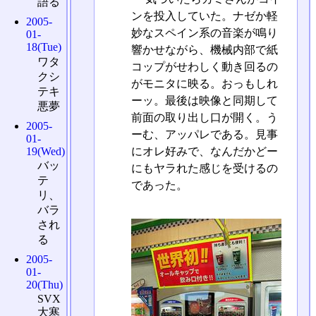
語る
ンを投入していた。ナゼか軽
2005-
妙なスペイン系の音楽が鳴り
01-
18(Tue)
響かせながら、機械内部で紙
ワタ
コップがせわしく動き回るの
クシ
がモニタに映る。おっもしれ
テキ
ーッ。最後は映像と同期して
悪夢
前面の取り出し口が開く。う
2005-
ーむ、アッパレである。見事
01-
19(Wed)
にオレ好みで、なんだかどー
バッ
にもヤラれた感じを受けるの
テ
であった。
リ、
バラ
され
る
2005-
01-
20(Thu)
SVX
大寒