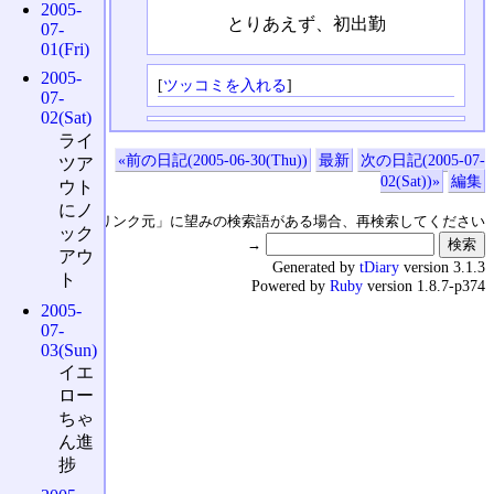
2005-
とりあえず、初出勤
07-
01(Fri)
2005-
[
ツッコミを入れる
]
07-
02(Sat)
ライ
«前の日記(2005-06-30(Thu))
最新
次の日記(2005-07-
ツア
02(Sat))»
編集
ウト
にノ
↑の「本日のリンク元」に望みの検索語がある場合、再検索してください
ック
→
アウ
Generated by
tDiary
version 3.1.3
ト
Powered by
Ruby
version 1.8.7-p374
2005-
07-
03(Sun)
イエ
ロー
ちゃ
ん進
捗