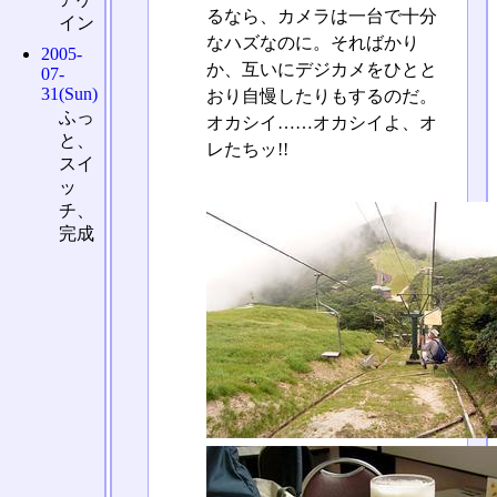
るなら、カメラは一台で十分
イン
なハズなのに。そればかり
2005-
か、互いにデジカメをひとと
07-
31(Sun)
おり自慢したりもするのだ。
ふっ
オカシイ……オカシイよ、オ
と、
レたちッ!!
スイ
ッ
チ、
完成