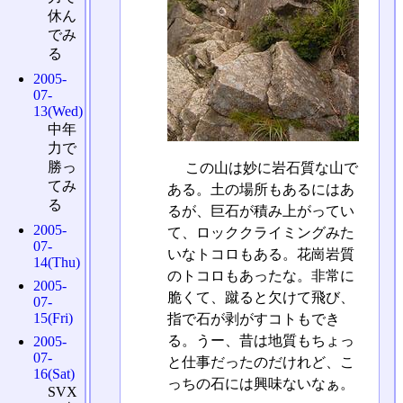
休ん
でみ
る
2005-
07-
13(Wed)
中年
力で
勝っ
この山は妙に岩石質な山で
てみ
ある。土の場所もあるにはあ
る
るが、巨石が積み上がってい
2005-
て、ロッククライミングみた
07-
いなトコロもある。花崗岩質
14(Thu)
のトコロもあったな。非常に
2005-
脆くて、蹴ると欠けて飛び、
07-
15(Fri)
指で石が剥がすコトもでき
る。うー、昔は地質もちょっ
2005-
07-
と仕事だったのだけれど、こ
16(Sat)
っちの石には興味ないなぁ。
SVX