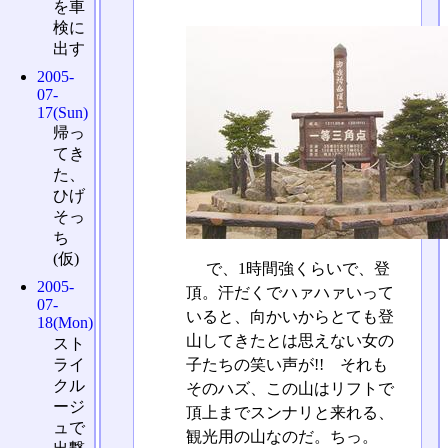
を車
検に
出す
2005-
07-
17(Sun)
帰っ
てき
た、
ひげ
そっ
ち
(仮)
で、1時間強くらいで、登
2005-
頂。汗だくでハァハァいって
07-
いると、向かいからとても登
18(Mon)
山してきたとは思えない女の
スト
ライ
子たちの笑い声が!! それも
クル
そのハズ、この山はリフトで
ージ
頂上までスンナリと来れる、
ュで
観光用の山なのだ。ちっ。