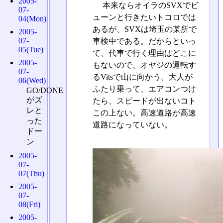
2005-
本来ならオイラのSVXでビ
07-
ューンと行きたいトコロでは
04(Mon)
あるが、SVXは埼玉の某所で
2005-
07-
車検中である。だからといっ
05(Tue)
て、代車で行く理由はどこに
2005-
もないので、オヤジの運転す
07-
るVitsで山に向かう。大人が
06(Wed)
ふたり乗って、エアコンつけ
GO/DONE
がズ
たら、スピードが出ないコト
レと
この上ない。高速道路が高速
った
道路になっていない。
ドー
ン
2005-
07-
07(Thu)
2005-
07-
08(Fri)
2005-