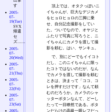
出撃
す
頂上では、オタクっぽいニ
イちゃんが、巨大なデジカメ
2005-
07-
をヒョロヒョロの三脚に乗
19(Tue)
せ、自分記念撮影をしてい
SVX
た。ついでなので、オヤジと
帰還
ふたりで写真に写ろうと、ニ
セ
ズ……
イちゃんにカメラを渡して撮
影を頼む。はい、サンキュ。
2005-
07-
で、別にどーでもイイコト
20(Wed)
だし、このニイちゃんに限っ
2005-
07-
たコトではないのだが、なん
21(Thu)
でカメラを渡して撮影を頼む
2005-
ときは、決まって「ココ、コ
07-
レを押すだけです」なんて頼
22(Fri)
むのだろうか。カメラのシャ
2005-
ッターボタンなんて、どーし
07-
23(Sat)
たって一目瞭然である。ボタ
2005-
ンだらけの高級一眼レフだっ