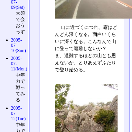
07-
09(Sat)
大須
で会
おう
山に近づくにつれ、霧はど
っす
んどん深くなる。面白いくら
2005-
いに深くなる。こんなんで山
07-
に登って遭難しないか？
10(Sun)
ま、遭難するほどの山とも思
2005-
えないが。とりあえずふたり
07-
11(Mon)
で登り始める。
中年
力で
戦っ
てみ
る
2005-
07-
12(Tue)
中年
力で