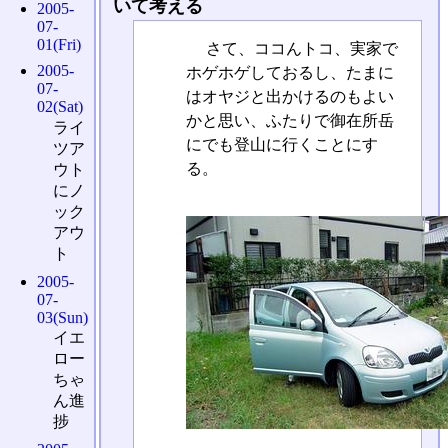
いて考える
2005-
07-
01(Fri)
さて、ココんトコ、実家で
2005-
ホゲホゲしておるし、たまに
07-
はオヤジと出かけるのもよい
02(Sat)
かと思い、ふたりで御在所岳
ライ
にでも登山に行くことにす
ツア
る。
ウト
にノ
ック
アウ
ト
2005-
07-
03(Sun)
イエ
ロー
ちゃ
ん進
捗