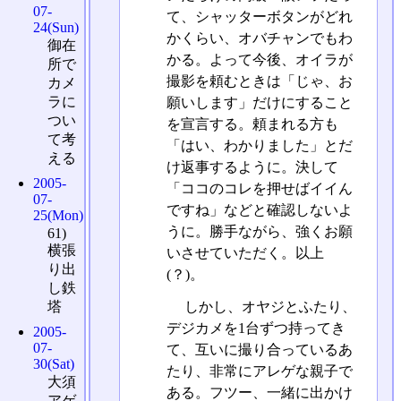
07-
て、シャッターボタンがどれ
24(Sun)
かくらい、オバチャンでもわ
御在
かる。よって今後、オイラが
所で
撮影を頼むときは「じゃ、お
カメ
ラに
願いします」だけにすること
つい
を宣言する。頼まれる方も
て考
「はい、わかりました」とだ
える
け返事するように。決して
2005-
「ココのコレを押せばイイん
07-
ですね」などと確認しないよ
25(Mon)
うに。勝手ながら、強くお願
61)
横張
いさせていただく。以上
り出
(？)。
し鉄
しかし、オヤジとふたり、
塔
デジカメを1台ずつ持ってき
2005-
07-
て、互いに撮り合っているあ
30(Sat)
たり、非常にアレゲな親子で
大須
ある。フツー、一緒に出かけ
アゲ