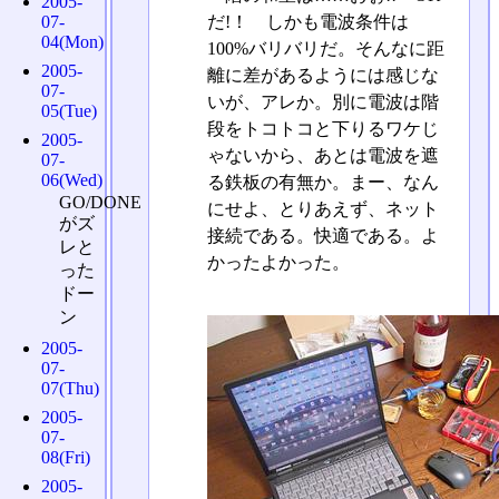
2005-
だ!！ しかも電波条件は
07-
04(Mon)
100%バリバリだ。そんなに距
2005-
離に差があるようには感じな
07-
いが、アレか。別に電波は階
05(Tue)
段をトコトコと下りるワケじ
2005-
ゃないから、あとは電波を遮
07-
06(Wed)
る鉄板の有無か。まー、なん
GO/DONE
にせよ、とりあえず、ネット
がズ
接続である。快適である。よ
レと
かったよかった。
った
ドー
ン
2005-
07-
07(Thu)
2005-
07-
08(Fri)
2005-