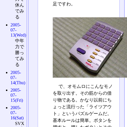
足ですわ。
休ん
でみ
る
2005-
07-
13(Wed)
中年
力で
勝っ
てみ
る
2005-
07-
14(Thu)
で、オモムロにこんなモノ
2005-
を取り出す。その筋からの借
07-
り物である。かなり以前にち
15(Fri)
ょっと流行った「ライツアウ
2005-
07-
ト」というパズルゲームだ。
16(Sat)
基本ルールは簡単。ボタンを
SVX