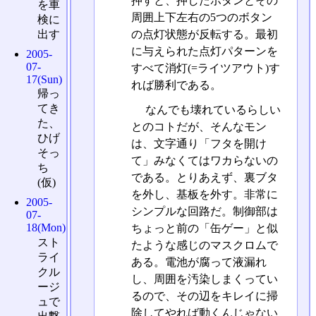
押すと、押したボタンとその
を車
周囲上下左右の5つのボタン
検に
の点灯状態が反転する。最初
出す
に与えられた点灯パターンを
2005-
07-
すべて消灯(=ライツアウト)す
17(Sun)
れば勝利である。
帰っ
てき
なんでも壊れているらしい
た、
とのコトだが、そんなモン
ひげ
は、文字通り「フタを開け
そっ
て」みなくてはワカらないの
ち
である。とりあえず、裏ブタ
(仮)
を外し、基板を外す。非常に
2005-
シンプルな回路だ。制御部は
07-
18(Mon)
ちょっと前の「缶ゲー」と似
スト
たような感じのマスクロムで
ライ
ある。電池が腐って液漏れ
クル
し、周囲を汚染しまくってい
ージ
るので、その辺をキレイに掃
ュで
除してやれば動くんじゃない