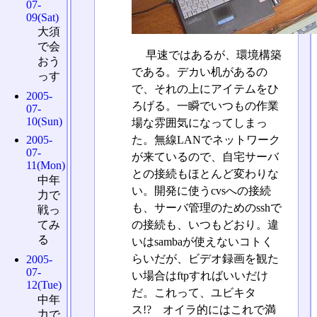
07-
09(Sat)
大須
で会
早速ではあるが、環境構築
おう
である。デカい机があるの
っす
で、それの上にアイテムをひ
2005-
ろげる。一瞬でいつもの作業
07-
10(Sun)
場な雰囲気になってしまっ
た。無線LANでネットワーク
2005-
07-
が来ているので、自宅サーバ
11(Mon)
との接続もほとんど変わりな
中年
い。開発に使うcvsへの接続
力で
も、サーバ管理のためのsshで
戦っ
てみ
の接続も、いつもどおり。違
る
いはsambaが使えないコトく
らいだが、ビデオ録画を観た
2005-
07-
い場合はftpすればいいだけ
12(Tue)
だ。これって、ユビキタ
中年
ス!? オイラ的にはこれで満
力で