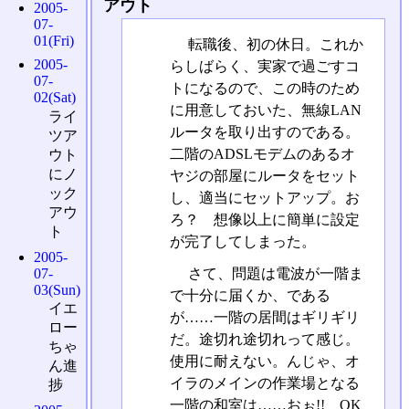
アウト
2005-
07-
01(Fri)
転職後、初の休日。これか
2005-
らしばらく、実家で過ごすコ
07-
トになるので、この時のため
02(Sat)
に用意しておいた、無線LAN
ライ
ルータを取り出すのである。
ツア
二階のADSLモデムのあるオ
ウト
にノ
ヤジの部屋にルータをセット
ック
し、適当にセットアップ。お
アウ
ろ？ 想像以上に簡単に設定
ト
が完了してしまった。
2005-
07-
さて、問題は電波が一階ま
03(Sun)
で十分に届くか、である
イエ
が……一階の居間はギリギリ
ロー
だ。途切れ途切れって感じ。
ちゃ
使用に耐えない。んじゃ、オ
ん進
イラのメインの作業場となる
捗
一階の和室は……おぉ!! OK