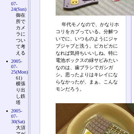
07-
24(Sun)
御在
所で
年代モノなので、かなりホ
カメ
コリをカブっている。分解つ
ラに
いでに、いつものようにジャ
つい
ブジャブと洗う。ピカピカに
て考
える
なれば気持ちいいしね。特に
電池ボックスの緑サビみたい
2005-
07-
なのは、歯ブラシでガシガ
25(Mon)
シ。思ったよりはキレイにな
61)
らなかったが、まぁ、こんな
横張
モンだろう。
り出
し鉄
塔
2005-
07-
30(Sat)
大須
アゲ