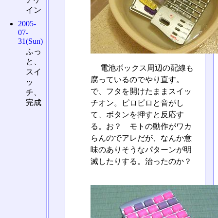
イン
2005-
07-
31(Sun)
ふっ
と、
電池ボックス周辺の配線も
スイ
腐っているのでやり直す。
ッ
で、フタを開けたままスイッ
チ、
完成
チオン。ピロピロと音がし
て、ボタンを押すと反応す
る。お？ モトの動作がワカ
らんのでアレだが、なんか意
味のありそうなパターンが明
滅したりする。治ったのか？