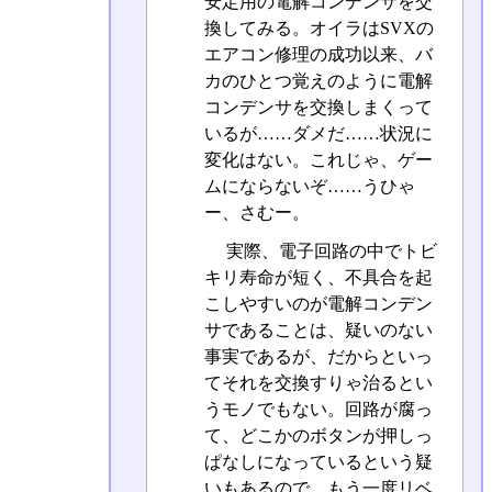
安定用の電解コンデンサを交
換してみる。オイラはSVXの
エアコン修理の成功以来、バ
カのひとつ覚えのように電解
コンデンサを交換しまくって
いるが……ダメだ……状況に
変化はない。これじゃ、ゲー
ムにならないぞ……うひゃ
ー、さむー。
実際、電子回路の中でトビ
キリ寿命が短く、不具合を起
こしやすいのが電解コンデン
サであることは、疑いのない
事実であるが、だからといっ
てそれを交換すりゃ治るとい
うモノでもない。回路が腐っ
て、どこかのボタンが押しっ
ぱなしになっているという疑
いもあるので、もう一度リベ