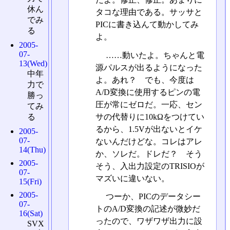
休ん
タコな理由である。サッサと
でみ
PICに書き込んて動かしてみ
る
よ。
2005-
07-
……動いたよ。ちゃんと電
13(Wed)
源パルスが出るようになった
中年
よ。あれ？ でも、今度は
力で
A/D変換に使用するピンの電
勝っ
圧が常にゼロだ。一応、セン
てみ
サの代替りに10kΩをつけてい
る
るから、1.5Vが出ないとイケ
2005-
07-
ないんだけどな。コレはアレ
14(Thu)
か、ソレだ。ドレだ？ そう
2005-
そう、入出力設定のTRISIOが
07-
マズいに違いない。
15(Fri)
2005-
つーか、PICのデータシー
07-
トのA/D変換の記述が微妙だ
16(Sat)
ったので、ワザワザ出力に設
SVX