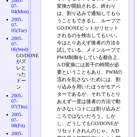
2005-
変換が開始される。終わり
07-
04(Mon)
は、割り込みで通知してもら
2005-
うこともできるし、ループで
07-
GO/DONEビットがリセット
05(Tue)
されるのを検出してもいい。
2005-
今はとりあえず後者の方法を
07-
06(Wed)
試している。メインループで
GO/DONE
PWM制御をしている都合上、
がズ
A/D変換には若干の時間が必
レと
要ということもあり、PWMの
った
流れを乱さないためには、割
ドー
り込みを用いたほうがモアベ
ン
ターであるが、それでもとり
2005-
07-
あえず一度は後者の方法で動
07(Thu)
かさないコトには割り込みど
2005-
ころではないだろう。しか
07-
し、どうしてもGO/DONEが
08(Fri)
リセットされんのじゃ。A/D
2005-