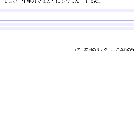
、忙しい。中年力ではどうにもならん。すまぬ。
る
]
↑の「本日のリンク元」に望みの