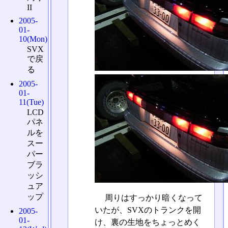
II
2005-
01-
10(Mon)
SVX
で戻
る
2005-
01-
11(Tue)
LCD
パネ
ルを
スー
パー
ブラ
ッシ
ュア
ップ
周りはすっかり暗くなって
いたが、SVXのトランクを開
2005-
01-
け、裏の生地をちょっとめく