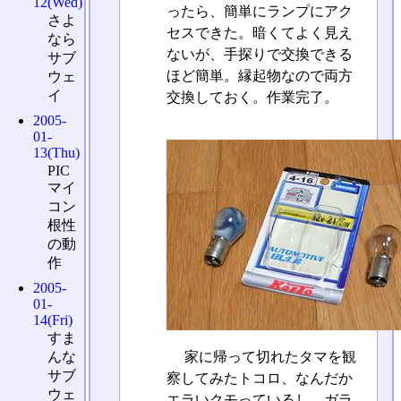
12(Wed)
ったら、簡単にランプにアク
さよ
セスできた。暗くてよく見え
なら
ないが、手探りで交換できる
サブ
ほど簡単。縁起物なので両方
ウェ
イ
交換しておく。作業完了。
2005-
01-
13(Thu)
PIC
マイ
コン
根性
の動
作
2005-
01-
14(Fri)
すま
家に帰って切れたタマを観
んな
サブ
察してみたトコロ、なんだか
ウェ
エラいクモっているし、ガラ