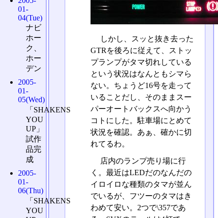
2005-
01-
04(Tue)
ナビ
ホー
しかし、スッと抜き去った
ク、
GTRを後ろに従えて、ストッ
ホー
プランプがタマ切れしている
デン
という状況はなんともシマら
2005-
ない。ちょうど16号を走って
01-
いることだし、そのままスー
05(Wed)
パーオートバックスへ向かう
「SHAKENS
YOU
コトにした。駐車場にとめて
UP」
状況を確認。あぁ、確かに切
試作
れてるわ。
品完
成
店内のランプ売り場に行
く。最近はLEDだのなんだの
2005-
01-
イロイロな種類のタマが並ん
06(Thu)
でいるが、フツーのタマはき
「SHAKENS
わめて安い。2つで\357であ
YOU