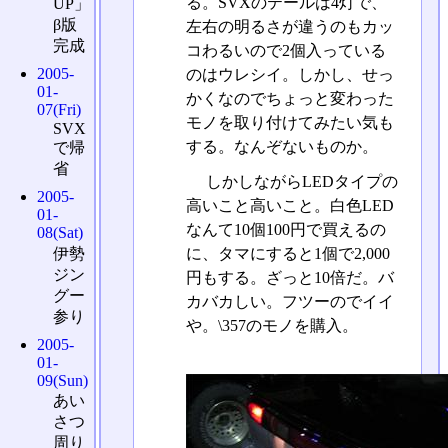
る。SVXのテールは4灯で、
UP」
β版
左右の明るさが違うのもカッ
完成
コわるいので2個入っている
2005-
のはウレシイ。しかし、せっ
01-
かくなのでちょっと変わった
07(Fri)
モノを取り付けてみたい気も
SVX
する。なんぞないものか。
で帰
省
しかしながらLEDタイプの
2005-
高いこと高いこと。白色LED
01-
なんて10個100円で買えるの
08(Sat)
伊勢
に、タマにすると1個で2,000
ジン
円もする。ざっと10倍だ。バ
グー
カバカしい。フツーのでイイ
参り
や。\357のモノを購入。
2005-
01-
09(Sun)
あい
さつ
周り