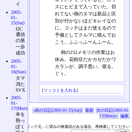
イ
スにヒビまで入っていた。切
2005-
れてない側のタマは新品と区
01-
別が付かないほどキレイなの
15(Sat)
に。コッチはまだ使えるので
I2C
通信
予備としてクルマに積んでお
の第
こう。ふふっふーんふーん。
一歩
例の232メモリの作業はお
成功
休み。花粉症だかカゼだかワ
2005-
01-
カランが、調子悪い。寝る。
16(Sun)
ぐぅ。
タマ
消た
SVX
[
ツッコミを入れる
]
2005-
01-
17(Mon)
«前の日記(2005-01-15(Sat))
最新
次の日記(2005-01-
本を
17(Mon))»
編集
熱っ
ぽく
↑の「本日のリンク元」に望みの検索語がある場合、再検索してください