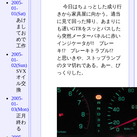
2005-
今日はちょっとした成り行
01-
01(Sat)
きから家具屋に向かう。適当
あけ
に見て回った帰り、あまりに
まし
も遅いGTRをスッとパスした
てお
ら突然メーターパネルに赤い
めで
インジケータが!! ブレー
工作
キ!? ブレーキトラブル!?
2005-
と思いきや、ストップランプ
01-
のタマ切れである。あー、び
02(Sun)
SVX
っくりした。
オイ
ル交
換
2005-
01-
03(Mon)
正月
終わ
る