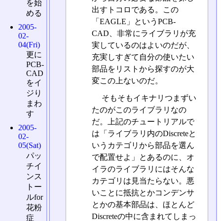
を始
出すトコロである。この
める
「EAGLE」というPCB-
2005-
CAD、非常にライブラリが充
02-
04(Fri)
実しているのはよいのだが、
更に
充実しすぎて自分の使いたい
PCB-
部品をリストから探すのが大
CAD
変この上ないのだ。
をイ
ジり
そもそもイキナリつまずい
まわ
たのがこのライブラリなの
す
だ。上記のチュートリアルで
2005-
は「ライブラリ内のDiscreteと
02-
いうカテゴリから部品を選ん
05(Sat)
パッ
で配置せよ」とあるのに、オ
チイ
イラのライブラリにはそんな
ンス
カテゴリは見当たらない。悪
トー
いことに抵抗とかコンデンサ
ルfor
とかの基本部品は、ほとんど
花粉
Discreteの中に含まれてしまっ
症