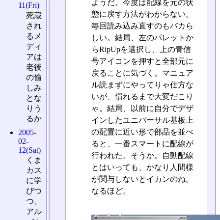
ようだ。今度は配線を元の状
11(Fri)
態に戻す方法がわからない。
死蔵
され
毎回読み込み直すのもバカら
るメ
しい。結局、左のパレットか
ディ
らRipUpを選択し、上の青信
アは
号アイコンを押すと全部元に
老後
戻ることに気づく。マニュア
の愉
ル読まずにやってりゃ仕方な
しみ
いが、慣れるまで大変だこり
とな
りう
ゃ。結局、以前に自分でデザ
るか
インしたユニバーサル基板上
の配置に近い形で部品を並べ
2005-
02-
ると、一番スマートに配線が
12(Sat)
行われた。そうか。自動配線
くま
とはいっても、かなり人間様
カス
が関与しないとイカンのね。
に学
びつ
なるほど。
つ、
アル