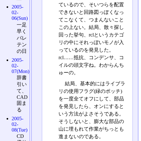
ているので、そいつらを配置
2005-
できないと回路図っぽくなっ
02-
06(Sun)
てこなくて、つまんないこと
一足
この上ない。結局、散々探し
早く
回った挙句、rclというカテゴ
バレ
リの中にそれっぽいモノが入
テン
っているのを発見した。
の日
rcl……抵抗、コンデンサ、コ
2005-
イルの頭文字ね。わからんち
02-
07(Mon)
ゅーの。
辞書
結局、基本的にはライブラ
引い
て、
リの使用フラグ(緑のポッチ)
CAD
を一度全てオフにして、部品
固ま
を発見したら、オンにすると
る
いう方法がよさそうである。
2005-
そうしないと、膨大な部品の
02-
山に埋もれて作業がちっとも
08(Tue)
CD
進まないのである。