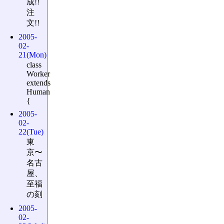
成!!
注
文!!
2005-
02-
21(Mon)
class
Worker
extends
Human
{
2005-
02-
22(Tue)
東
京〜
名古
屋、
至福
の刻
2005-
02-