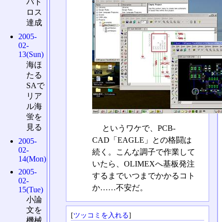
バト
ロス
達成
2005-
02-
13(Sun)
海ほ
たる
SAで
リア
ル海
蛍を
見る
というワケで、PCB-
CAD「EAGLE」との格闘は
2005-
02-
続く。こんな調子で作業して
14(Mon)
いたら、OLIMEXへ基板発注
2005-
するまでいつまでかかるコト
02-
か……不安だ。
15(Tue)
小論
文を
[
ツッコミを入れる
]
機械