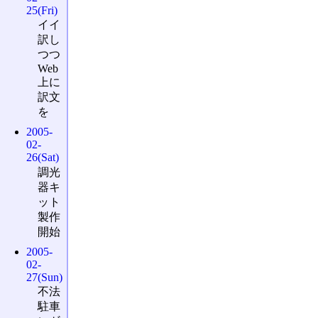
25(Fri)
イイ
訳し
つつ
Web
上に
訳文
を
2005-
02-
26(Sat)
調光
器キ
ット
製作
開始
2005-
02-
27(Sun)
不法
駐車