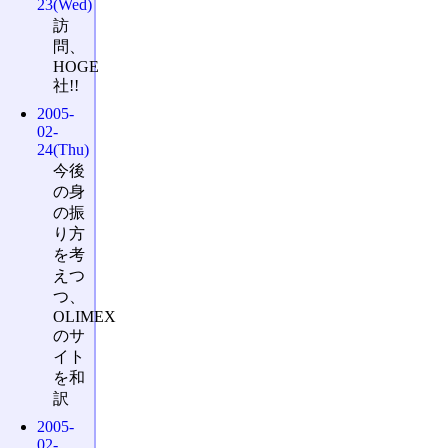
23(Wed)
訪
問、
HOGE
社!!
2005-
02-
24(Thu)
今後
の身
の振
り方
を考
えつ
つ、
OLIMEX
のサ
イト
を和
訳
2005-
02-