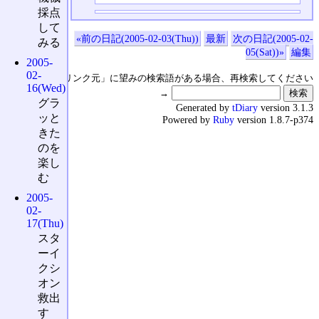
採点
して
«前の日記(2005-02-03(Thu))
最新
次の日記(2005-02-
みる
05(Sat))»
編集
2005-
02-
↑の「本日のリンク元」に望みの検索語がある場合、再検索してください
16(Wed)
→
グラ
Generated by
tDiary
version 3.1.3
ッと
Powered by
Ruby
version 1.8.7-p374
きた
のを
楽し
む
2005-
02-
17(Thu)
スタ
ーイ
クシ
オン
救出
す