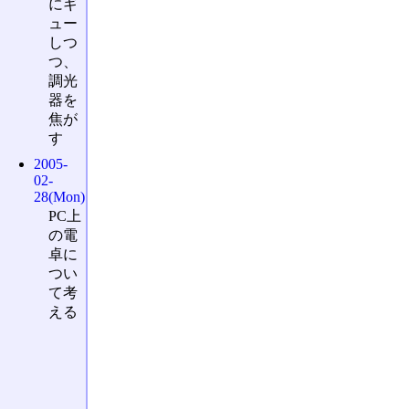
にギ
ュー
しつ
つ、
調光
器を
焦が
す
2005-
02-
28(Mon)
PC上
の電
卓に
つい
て考
える