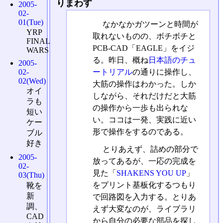
りまわす
2005-
02-
01(Tue)
なかなかガツーンと時間が
YRP
取れないものの、ボチボチと
FINAL
PCB-CAD「EAGLE」をイジ
WARS
る。昨日、概ね
日本語のチュ
2005-
ートリアル
の通りに操作し、
02-
02(Wed)
大筋の操作はわかった。しか
オイ
しながら、それだけだと大筋
ラも
の操作から一歩も出られな
短い
い。ココは一発、実践に近い
ケー
形で操作をするのである。
ブル
好き
とりあえず、詰めの部分で
2005-
放ってあるが、一応の完成を
02-
見た「
SHAKENS YOU UP
」
03(Thu)
をプリント基板化するつもり
靴を
新
で回路図を入力する。とりあ
調、
えず大変なのが、ライブラリ
CAD
から自分の必要な部品を探し