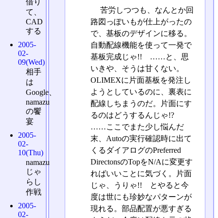
借り
苦労しつつも、なんとか回
て、
CAD
路図っぽいもが仕上がったの
する
で、基板のデザインに移る。
2005-
自動配線機能を使って一発で
02-
基板完成じゃ!! ……と、思
09(Wed)
いきや、そうは甘くない。
相手
OLIMEXに片面基板を発注し
は
ようとしているのに、裏表に
Google、
namazu
配線しちまうのだ。片面にす
の饗
るのはどうするんじゃ!?
宴
……ここでまた少し悩んだ
2005-
末、Autoの実行確認時に出て
02-
くるダイアログのPreferred
10(Thu)
DirectonsのTopをN/Aに変更す
namazu
じゃ
ればいいことに気づく。片面
らし
じゃ、うりゃ!! とやると今
作戦
度は世にも珍妙なパターンが
2005-
現れる。部品配置が悪すぎる
02-