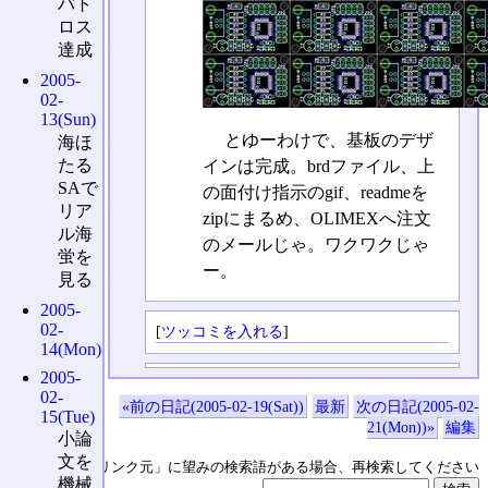
バト
ロス
達成
2005-
02-
13(Sun)
とゆーわけで、基板のデザ
海ほ
たる
インは完成。brdファイル、上
SAで
の面付け指示のgif、readmeを
リア
zipにまるめ、OLIMEXへ注文
ル海
のメールじゃ。ワクワクじゃ
蛍を
ー。
見る
2005-
02-
[
ツッコミを入れる
]
14(Mon)
2005-
02-
«前の日記(2005-02-19(Sat))
最新
次の日記(2005-02-
15(Tue)
21(Mon))»
編集
小論
文を
↑の「本日のリンク元」に望みの検索語がある場合、再検索してください
機械