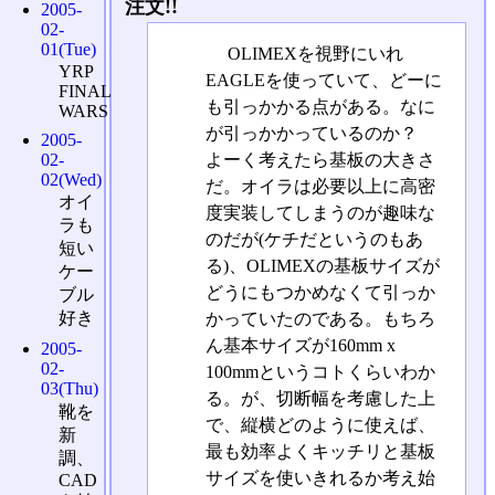
注文!!
2005-
02-
01(Tue)
OLIMEXを視野にいれ
YRP
EAGLEを使っていて、どーに
FINAL
も引っかかる点がある。なに
WARS
が引っかかっているのか？
2005-
よーく考えたら基板の大きさ
02-
02(Wed)
だ。オイラは必要以上に高密
オイ
度実装してしまうのが趣味な
ラも
のだが(ケチだというのもあ
短い
る)、OLIMEXの基板サイズが
ケー
どうにもつかめなくて引っか
ブル
好き
かっていたのである。もちろ
ん基本サイズが160mm x
2005-
02-
100mmというコトくらいわか
03(Thu)
る。が、切断幅を考慮した上
靴を
で、縦横どのように使えば、
新
最も効率よくキッチリと基板
調、
サイズを使いきれるか考え始
CAD