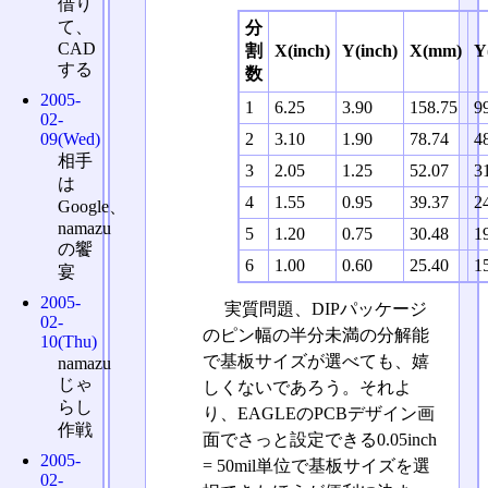
借り
て、
分
CAD
割
X(inch)
Y(inch)
X(mm)
Y
する
数
2005-
1
6.25
3.90
158.75
9
02-
09(Wed)
2
3.10
1.90
78.74
4
相手
3
2.05
1.25
52.07
3
は
4
1.55
0.95
39.37
2
Google、
namazu
5
1.20
0.75
30.48
1
の饗
6
1.00
0.60
25.40
1
宴
2005-
実質問題、DIPパッケージ
02-
のピン幅の半分未満の分解能
10(Thu)
で基板サイズが選べても、嬉
namazu
じゃ
しくないであろう。それよ
らし
り、EAGLEのPCBデザイン画
作戦
面でさっと設定できる0.05inch
2005-
= 50mil単位で基板サイズを選
02-