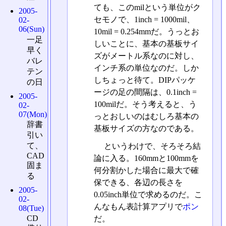
ても、このmilという単位がク
2005-
セモノで、1inch = 1000mil、
02-
06(Sun)
10mil = 0.254mmだ。うっとお
一足
しいことに、基本の基板サイ
早く
ズがメートル系なのに対し、
バレ
インチ系の単位なのだ。しか
テン
しちょっと待て。DIPパッケ
の日
ージの足の間隔は、0.1inch =
2005-
100milだ。そう考えると、う
02-
07(Mon)
っとおしいのはむしろ基本の
辞書
基板サイズの方なのである。
引い
て、
というわけで、そろそろ結
CAD
論に入る。160mmと100mmを
固ま
何分割かした場合に最大で確
る
保できる、各辺の長さを
2005-
0.05inch単位で求めるのだ。こ
02-
んなもん表計算アプリで
ポン
08(Tue)
CD
だ。