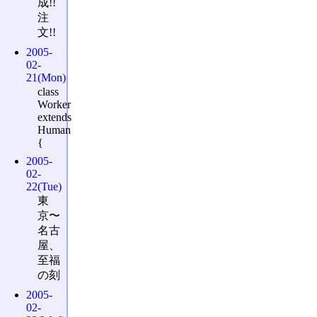
成!!
注
文!!
2005-
02-
21(Mon)
class
Worker
extends
Human
{
2005-
02-
22(Tue)
東
京〜
名古
屋、
至福
の刻
2005-
02-