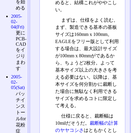
を始
めると、結構これがややこし
める
い。
2005-
まずは、仕様をよく読む。
02-
04(Fri)
まず、製造できる基本の基板
更に
サイズは160mm x 100mm。
PCB-
EAGLEをフリー版として利用
CAD
する場合は、最大設計サイズ
をイ
が100mm x 80mmがであるか
ジり
まわ
ら、ちょうど2枚分。よって
す
基本サイズ以上の大きさを考
2005-
える必要はない。以降は、基
02-
本サイズを何分割かに裁断し
05(Sat)
た場合に無駄なく利用できる
パッ
サイズを求めるコトに限定し
チイ
て考える。
ンス
トー
仕様に戻ると、裁断幅は
ルfor
10milだそうだ。
裁断幅の計算
花粉
のヤヤコシさ
はともかくとし
症