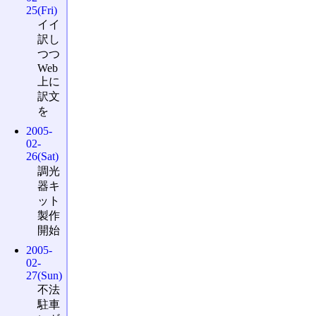
25(Fri)
イイ
訳し
つつ
Web
上に
訳文
を
2005-
02-
26(Sat)
調光
器キ
ット
製作
開始
2005-
02-
27(Sun)
不法
駐車