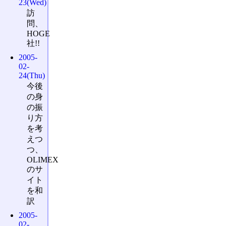
23(Wed)
訪
問、
HOGE
社!!
2005-
02-
24(Thu)
今後
の身
の振
り方
を考
えつ
つ、
OLIMEX
のサ
イト
を和
訳
2005-
02-