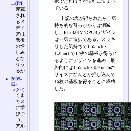
択できたほうが便利に決まっ
11(Fri)
ている。
死蔵
され
上記の表が得られたら、気
るメ
持ち的な引っかかりは消滅
ディ
し、FT232BMのPCBデザイン
アは
は一気に進捗である。スッキ
老後
の愉
リした気持ちで1.55inch x
しみ
1.25inchで12枚の基板が得られ
とな
るようにデザインを進め、最
りう
終的には1.55inch x 0.95inchの
るか
サイズになんとか押し込んで
2005-
16枚の基板を得ることに成功
02-
した。
12(Sat)
くま
カス
に学
びつ
つ、
アル