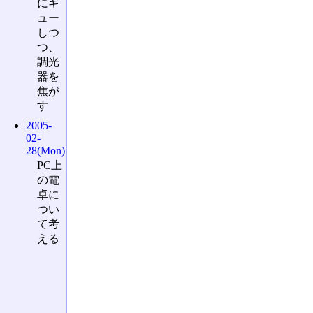
にギ
ュー
しつ
つ、
調光
器を
焦が
す
2005-
02-
28(Mon)
PC上
の電
卓に
つい
て考
える