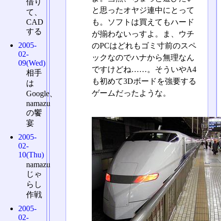
借り
と思ったオヤジ連中にとって
て、
CAD
も。ソフトは買えてもハード
する
が揃わないっすよ。ま、ウチ
2005-
のPCはどれもゴミ寸前のスペ
02-
ックなのでハナから無理なん
09(Wed)
ですけどね……。そういやA4
相手
も初めて3Dボードを強要する
は
ゲームだったような。
Google、
namazu
の饗
宴
2005-
02-
10(Thu)
namazu
じゃ
らし
作戦
2005-
02-