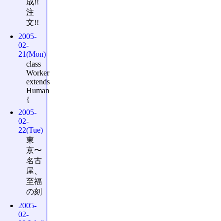
成!!
注
文!!
2005-
02-
21(Mon)
class
Worker
extends
Human
{
2005-
02-
22(Tue)
東
京〜
名古
屋、
至福
の刻
2005-
02-