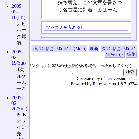
持ち替え、この文章を書きつ
2005-
つ名古屋に到着。ふはーん。
02-
18(Fri)
ナビ
[
ツッコミを入れる
]
ホー
ク帰
港
«前の日記(2005-02-21(Mon))
最新
次の日記(2005-02-
2005-
23(Wed))»
編集
02-
19(Sat)
↑の「本日のリンク元」に望みの検索語がある場合、再検索してください
3次
→
元ゲ
Generated by
tDiary
version 3.1.3
ーム
Powered by
Ruby
version 1.8.7-p374
一考
2005-
02-
20(Sun)
PCB
デザ
イン
完