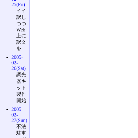
25(Fri)
イイ
訳し
つつ
Web
上に
訳文
を
2005-
02-
26(Sat)
調光
器キ
ット
製作
開始
2005-
02-
27(Sun)
不法
駐車