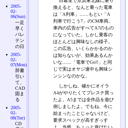
日暮里で京浜東北線に乗り
2005-
換えると、なんと乗った電車
02-
は「A列車」……もとい「A
06(Sun)
列車で行こう7」のCM車両。
一足
車内の広告がすべてA7のもの
早く
バレ
になっていた。しかし乗客の
テン
ほとんどは興味なしの様子。
の日
この広告、いくらかかるのか
2005-
は知らないが、効果あるんか
02-
いな……「電車でGo!!」と同
07(Mon)
じで実はオヤジ連中も興味シ
辞書
ンシンなのかな。
引い
て、
しかしね、確かにオイラ
CAD
A4がやりたくてプレステ買っ
固ま
る
たよ。A5までは全作品を遊び
倒しましたよ。でもね、今に
2005-
02-
始まったことじゃないけど、
08(Tue)
要求スぺックが高すぎっす
CD
よ。当然、ちょっと遊びたい