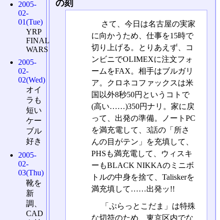
の刻
2005-
02-
01(Tue)
さて、今日は名古屋の実家
YRP
に向かうため、仕事を15時で
FINAL
切り上げる。とりあえず、コ
WARS
ンビニでOLIMEXに注文フォ
2005-
ームをFAX。相手はブルガリ
02-
02(Wed)
ア。クロネコファックスは米
オイ
国以外8秒50円というコトで
ラも
(高い……)350円ナリ。家に戻
短い
って、出発の準備。ノートPC
ケー
を満充電して、3話の「所さ
ブル
好き
んの目がテン」を充填して、
PHSも満充電して、ウィスキ
2005-
02-
ーもBLACK NIKKAのミニボ
03(Thu)
トルの中身を捨て、Taliskerを
靴を
満充填して……出発ッ!!
新
調、
「ぷらっとこだま」は特殊
CAD
な切符のため、東京区内でな