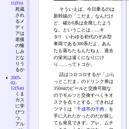
11(Fri)
死蔵
そういえば、今日乗るのは
され
新幹線の「こだま」なんだけ
るメ
ど、確か0系は全廃したよう
ディ
な。ということは……キ
アは
タ!! いわゆる初代のぞみ型
老後
車両である300系だよ、あん
の愉
たも落ちたもんだねぇ。過去
しみ
とな
の栄光は遠くになりにけ
りう
り……ってトコか。
るか
話はコロコロするが「ぷら
2005-
っとこだま」のドリンク券は
02-
12(Sat)
350mlのビールと交換可能な
くま
のでモルツと交換すべくキオ
カス
スクを点々とする。できれば
に学
ツマミは「
千成亭
の
干肉
」を
びつ
手に入れたかったのだが探し
つ、
ても発見できず。アレ、ムチ
アル