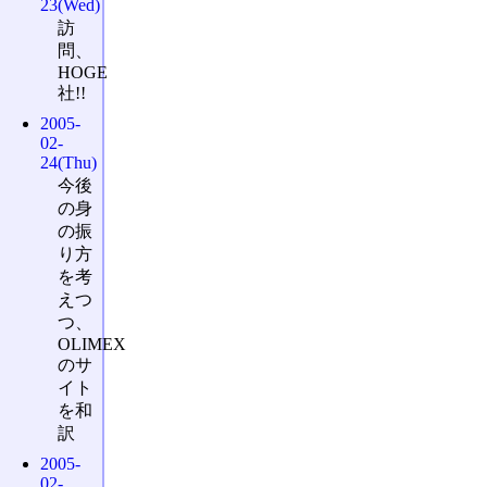
23(Wed)
訪
問、
HOGE
社!!
2005-
02-
24(Thu)
今後
の身
の振
り方
を考
えつ
つ、
OLIMEX
のサ
イト
を和
訳
2005-
02-