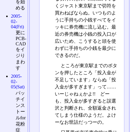
を始
くジャスト東京駅まで切符を
める
買わねばならぬ。いつものよ
2005-
うに手持ちの小銭すべてをイ
02-
04(Fri)
ッキに券売機に流し込む。最
更に
近の券売機は小銭の投入口が
PCB-
広いため、こうすると頭を使
CAD
わずに手持ちの小銭を最少に
をイ
できるのだ。
ジり
まわ
ところが東京駅までのボタ
す
ンを押したところ「投入金が
2005-
不足しています」ならぬ「投
02-
入金が多すぎます」って……
05(Sat)
パッ
いーじゃねぇかよ!! どー
チイ
も、投入金が多すぎると誤選
ンス
沢と判断され、全額返金され
トー
てしまう仕様のようだ。よけ
ルfor
ーなお世詰だっつーの。
花粉
症