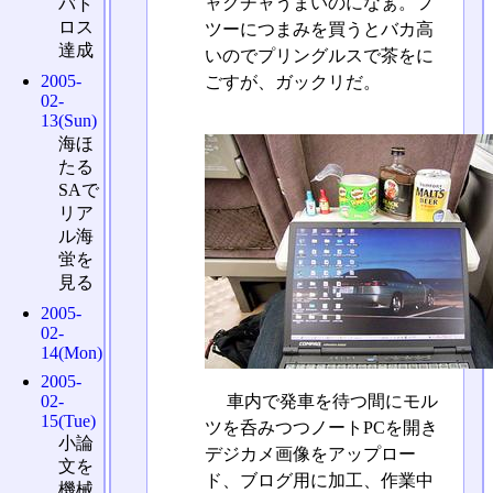
ャクチャうまいのになぁ。フ
バト
ロス
ツーにつまみを買うとバカ高
達成
いのでプリングルスで茶をに
2005-
ごすが、ガックリだ。
02-
13(Sun)
海ほ
たる
SAで
リア
ル海
蛍を
見る
2005-
02-
14(Mon)
2005-
02-
車内で発車を待つ間にモル
15(Tue)
ツを呑みつつノートPCを開き
小論
デジカメ画像をアップロー
文を
ド、ブログ用に加工、作業中
機械