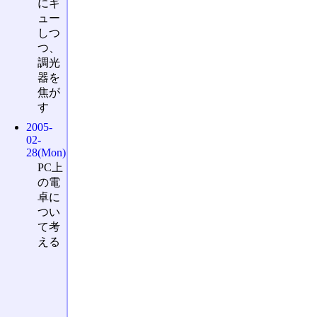
にギ
ュー
しつ
つ、
調光
器を
焦が
す
2005-
02-
28(Mon)
PC上
の電
卓に
つい
て考
える