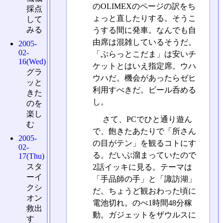
のOLIMEXのページの訳をち
採点
ょっと直したりする。そうこ
して
みる
うする間に発車。なんでも自
由席は混雑しているそうだ。
2005-
02-
「ぷらっとこだま」は安いチ
16(Wed)
ケットとはいえ指定席。ウハ
グラ
ウハだ。機会があったらゼヒ
ッと
利用すべきだ。ビール呑める
きた
し。
のを
楽し
さて、PCでひと通り遊ん
む
で、飽きたあたりで「所さん
2005-
の目がテン」を観るコトにす
02-
る。だいぶ溜まっていたので
17(Thu)
スタ
2話イッキに見る。テーマは
ーイ
「手品師の手」と「諏訪湖」
クシ
だ。ちょうど観おわった頃に
オン
電池切れ。のべ1時間48分稼
救出
動。ガジェットをザウルスに
す