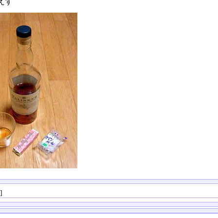
えず
る
]