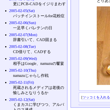
とりあ
更にPCB-CADをイジりまわす
2005-02-05(Sat)
パッチインストールfor花粉症
2005-02-06(Sun)
一足早くバレテンの日
2005-02-07(Mon)
辞書引いて、CAD固まる
2005-02-08(Tue)
CD借りて、CADする
2005-02-09(Wed)
相手はGoogle、namazuの饗宴
2005-02-10(Thu)
namazuじゃらし作戦
2005-02-11(Fri)
死蔵されるメディアは老後の
愉しみとなりうるか
[
ツッコミを入れ
2005-02-12(Sat)
くまカスに学びつつ、アルバ
トロス達成