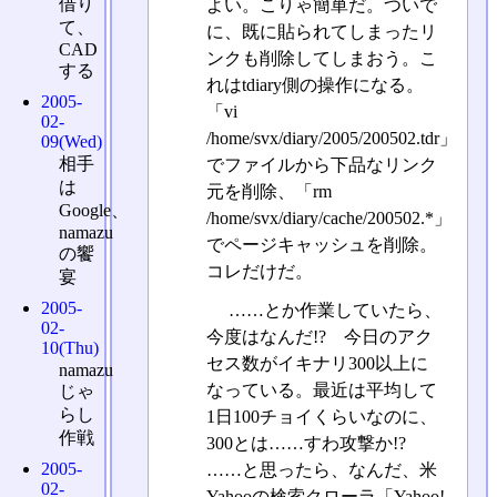
借り
よい。こりゃ簡単だ。ついで
て、
に、既に貼られてしまったリ
CAD
ンクも削除してしまおう。こ
する
れはtdiary側の操作になる。
2005-
「vi
02-
/home/svx/diary/2005/200502.tdr」
09(Wed)
相手
でファイルから下品なリンク
は
元を削除、「rm
Google、
/home/svx/diary/cache/200502.*」
namazu
でページキャッシュを削除。
の饗
コレだけだ。
宴
2005-
……とか作業していたら、
02-
今度はなんだ!? 今日のアク
10(Thu)
セス数がイキナリ300以上に
namazu
なっている。最近は平均して
じゃ
らし
1日100チョイくらいなのに、
作戦
300とは……すわ攻撃か!?
2005-
……と思ったら、なんだ、米
02-
Yahooの検索クローラ「Yahoo!