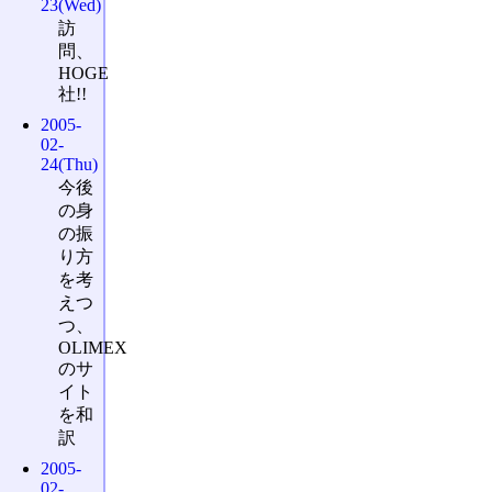
23(Wed)
訪
問、
HOGE
社!!
2005-
02-
24(Thu)
今後
の身
の振
り方
を考
えつ
つ、
OLIMEX
のサ
イト
を和
訳
2005-
02-