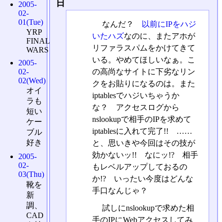
日
2005-
02-
01(Tue)
なんだ？
以前にIPをハジ
YRP
いたハズ
なのに、またアホが
FINAL
リファラスパムをかけてきて
WARS
いる。やめてほしいなぁ。こ
2005-
の高尚なサイトに下劣なリン
02-
02(Wed)
クをお貼りになるのは。また
オイ
iptablesでハジいちゃうか
ラも
な？ アクセスログから
短い
nslookupで相手のIPを求めて
ケー
iptablesに入れて完了!! ……
ブル
好き
と、思いきや今回はその技が
効かないッ!! なにッ!? 相手
2005-
02-
もレベルアップしておるの
03(Thu)
か!? いったい今度はどんな
靴を
手口なんじゃ？
新
調、
試しにnslookupで求めた相
CAD
手のIPにWebアクセスしてみ