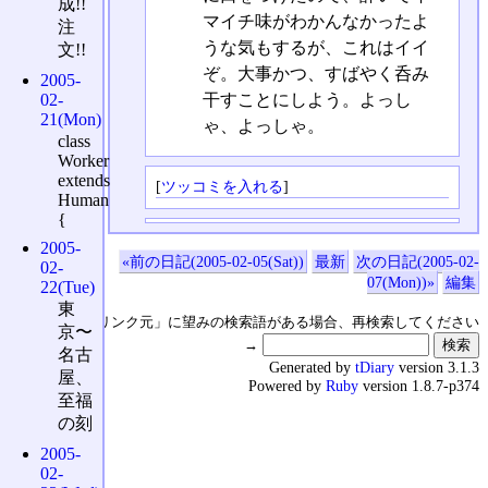
成!!
マイチ味がわかんなかったよ
注
うな気もするが、これはイイ
文!!
ぞ。大事かつ、すばやく呑み
2005-
干すことにしよう。よっし
02-
21(Mon)
ゃ、よっしゃ。
class
Worker
extends
[
ツッコミを入れる
]
Human
{
2005-
«前の日記(2005-02-05(Sat))
最新
次の日記(2005-02-
02-
07(Mon))»
編集
22(Tue)
東
↑の「本日のリンク元」に望みの検索語がある場合、再検索してください
京〜
→
名古
Generated by
tDiary
version 3.1.3
屋、
Powered by
Ruby
version 1.8.7-p374
至福
の刻
2005-
02-