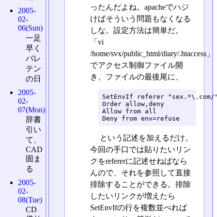
ったんだよね。apacheでハジ
2005-
けばそういう問題もなくなる
02-
06(Sun)
しな。設定方法は簡単だ。
一足
「vi
早く
/home/svx/public_html/diary/.htaccess」
バレ
でアクセス制御ファイル開
テン
き、ファイルの最後尾に、
の日
2005-
SetEnvIf referer "sex.*\.com/"
02-
Order allow,deny

07(Mon)
Allow from all

辞書
引い
という記述を加えるだけ。
て、
今回の手口では貼りたいリン
CAD
固ま
クをrefererに記述せねばなら
る
んので、それを参照して直接
2005-
排除することができる。排除
02-
したいリンクが増えたら
08(Tue)
SetEnvIfの行を複数並べれば
CD