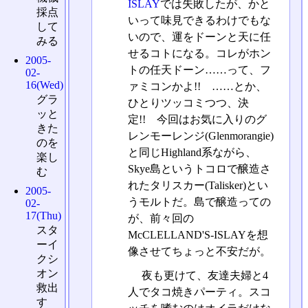
ISLAY
では失敗したが、かと
採点
いって味見できるわけでもな
して
いので、運をドーンと天に任
みる
せるコトになる。コレがホン
2005-
トの任天ドーン……って、フ
02-
16(Wed)
ァミコンかよ!! ……とか、
グラ
ひとりツッコミつつ、決
ッと
定!! 今回はお気に入りのグ
きた
レンモーレンジ(Glenmorangie)
のを
と同じHighland系ながら、
楽し
Skye島というトコロで醸造さ
む
れたタリスカー(Talisker)とい
2005-
うモルトだ。島で醸造っての
02-
17(Thu)
が、前々回の
スタ
McCLELLAND'S-ISLAYを想
ーイ
像させてちょっと不安だが。
クシ
オン
夜も更けて、友達夫婦と4
救出
人でタコ焼きパーティ。スコ
す