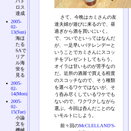
バト
ロス
達成
さて、今晩はカミさんの友
2005-
達夫婦が遊びに来るので、昼
02-
過ぎから酒を買いにいく。
13(Sun)
で、ついでといってはなんだ
海ほ
たる
が、一足早いバテレンデーと
SAで
いうことでカミさんにスコッ
リア
チをプレゼントしてもらう。
ル海
オイラは甘いものが苦手なの
蛍を
だ。近所の酒屋で買える程度
見る
のスコッチなので、そう種類
2005-
を選べるワケではないが、そ
02-
14(Mon)
う呑み尽くしているワケでも
ないので、ワクワクしながら
2005-
02-
選ぶ。今回は呑んだことのな
15(Tue)
いモルトにしよう。
小論
文を
前々回の
McCLELLAND'S-
機械