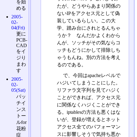
を始
たが、どうやらあまり関係の
める
ないIPをアクセス元として偽
2005-
装しているらしい。この大
02-
04(Fri)
学、踏み台にされとるんちゃ
更に
うか？ なんだかよくわから
PCB-
んが、ソッチがその気ならコ
CAD
ッチもどうにかして排除しち
をイ
ゃうもんね。別の方法を考え
ジり
まわ
るのである。
す
で、今回はapacheレベルで
2005-
ハジいてしまうことにした。
02-
リファラ文字列を見てハジく
05(Sat)
パッ
ことができれば、アクセス元
チイ
に関係なくハジくことができ
ンス
る。iptablesの方法も悪くはな
トー
いが、登録が増えるとネット
ルfor
アクセス全てのパフォーマン
花粉
スに影響しそうで気持ち悪か
症