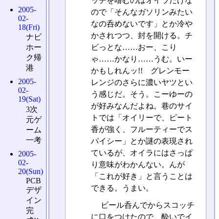
ッチを嗜むのはオイラだけな
2005-
ので「そんなガソリンみたい
02-
なの呑めないです」とか冷や
18(Fri)
かされつつ、封を開ける。チ
ナビ
ビっとな……おー、こり
ホー
ク帰
ゃ……かなり……うむ。いー
港
かもしれんッ!! グレンモー
2005-
レンジのさらに濃いヤツとい
02-
う感じだ。そう。こーゆーの
19(Sat)
が好みなんだよね。巷のサイ
3次
トでは「オイリーで、ピート
元ゲ
香が強く、フルーティーでス
ーム
一考
パイシー」とか謎の表現され
ているが、オイラにはさっぱ
2005-
02-
り意味がわかんない。んが
20(Sun)
「これが好き」と言うことは
PCB
できる。うまい。
デザ
イン
ビール呑んでからスコッチ
完
に口をつけたので、酔いでイ