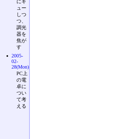
にギ
ュー
しつ
つ、
調光
器を
焦が
す
2005-
02-
28(Mon)
PC上
の電
卓に
つい
て考
える