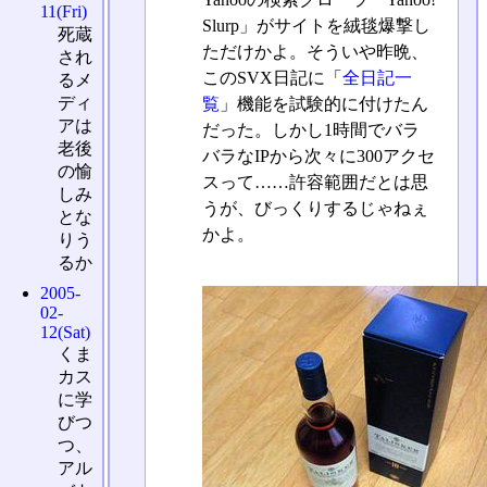
11(Fri)
Slurp」がサイトを絨毯爆撃し
死蔵
ただけかよ。そういや昨晩、
され
このSVX日記に「
全日記一
るメ
ディ
覧
」機能を試験的に付けたん
アは
だった。しかし1時間でバラ
老後
バラなIPから次々に300アクセ
の愉
スって……許容範囲だとは思
しみ
うが、びっくりするじゃねぇ
とな
かよ。
りう
るか
2005-
02-
12(Sat)
くま
カス
に学
びつ
つ、
アル