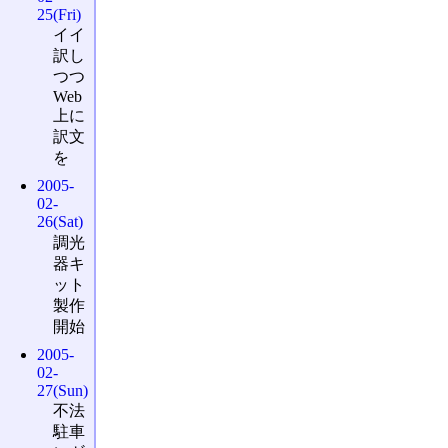
25(Fri)
イイ
訳し
つつ
Web
上に
訳文
を
2005-
02-
26(Sat)
調光
器キ
ット
製作
開始
2005-
02-
27(Sun)
不法
駐車