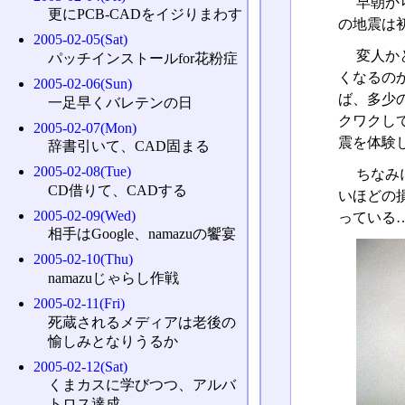
早朝か
更にPCB-CADをイジりまわす
の地震は
2005-02-05(Sat)
変人か
パッチインストールfor花粉症
くなるの
2005-02-06(Sun)
ば、多少
一足早くバレテンの日
クワクし
2005-02-07(Mon)
震を体験
辞書引いて、CAD固まる
2005-02-08(Tue)
ちなみ
CD借りて、CADする
いほどの
2005-02-09(Wed)
っている
相手はGoogle、namazuの饗宴
2005-02-10(Thu)
namazuじゃらし作戦
2005-02-11(Fri)
死蔵されるメディアは老後の
愉しみとなりうるか
2005-02-12(Sat)
くまカスに学びつつ、アルバ
トロス達成