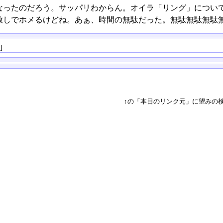
なったのだろう。サッパリわからん。オイラ「リング」につい
放しでホメるけどね。あぁ、時間の無駄だった。無駄無駄無駄
る
]
↑の「本日のリンク元」に望みの