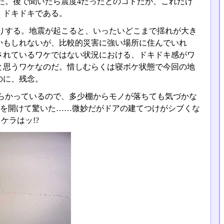
た。後で聞いたら震度4だったとのコトだが、これだけ
。ドキドキである。
りする。地震が起こると、いったいどこまで揺れが大き
かもしれないが、比較的災害に強い場所に住んでいれ
されているワケではない状況における、ドキドキ感がワ
と思うワケなのだ。惜しむらくは寝ボケ状態で今回の地
のに、残念。
らかっているので、多少棚からモノが落ちても気づかな
アを開けて驚いた……微妙だがドアの建てつけがシブくな
ケラはッ!?