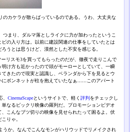
リのカケラが散らばっているのである。うわ、大丈夫な
。つまり、ダルマ落としライクに力が加わったというこ
ヒビの入り方は。以前に建設関連の仕事をしていたとは
だろうとは思うけど、漠然とした不安を感じる。
ツーリスモ3を買ってもらったのだが、徹夜で走りこんで
う明け方も近かったので頭がモーローとしていて、一瞬
きてきたので現実と認識し、ベランダから下を見るとウ
いにボンネットが柱を抱えていたなぁ……このアパート
応、
CinemaScape
というサイトで、軽く
評判
をチェックし
。単なるビックリ映像の羅列だ。プロモーションビデオ
て、こんなブツ切りの映像を見せられたって困るよ。伏
だこりゃ。
ようか。なんでこんなモンがハリウッドでリメイクされ