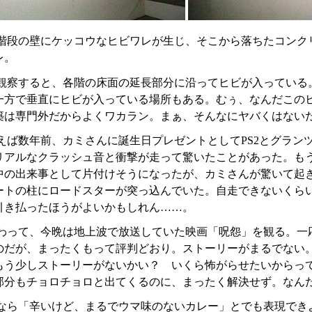
階段の壁にケッコウなヒビワレが生じ、そこから落ちたコンク
レ。
観察すると、各階の床面の延長部分に沿ってヒビが入っている
一方で垂直にヒビが入っている場所もある。むぅ、なんだこの
築は専門外だからよくワカラン。まぁ、そんなにヤバくはない
えば数年前、カミさんに誕生日プレゼントとしてPS2とグラン
リアルなクラッシュ音と衝撃が走って驚いたことがあった。も
中の出来事として片付けそうになったが、カミさんが驚いて起
ートの柱にロードスターが突っ込んでいた。自走できないくら
引き払ったほうがよいかもしれん……。
わって、今晩は地上波で放送していた映画「呪怨」を観る。一
のだが、まったくもって評判どおり。ストーリーがまるでない
もう少しストーリーがないかい？ いくら怖がらせたいからっ
部分もチョロチョロと出てくるのに、まったく解決せず。なん
なら「辛いけど、まるでウマ味のないカレー」とでも表現でき