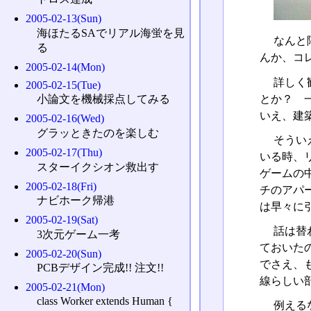
2005-02-13(Sun)
海ほたるSAでリアル海蛍を見
なんと
る
んか、コ
2005-02-14(Mon)
詳しく
2005-02-15(Tue)
とか？ 
小論文を機械採点してみる
いえ、建
2005-02-16(Wed)
グラッときたのを楽しむ
そうい
2005-02-17(Thu)
いる時、
スターイクシオン救出す
ゲームの
2005-02-18(Fri)
チのアパ
ナビホーク帰港
は早々に
2005-02-19(Sat)
話は替
3次元ゲーム一考
ておいた
2005-02-20(Sun)
でさえ、
PCBデザイン完成!! 注文!!
線らしい
2005-02-21(Mon)
class Worker extends Human {
例える