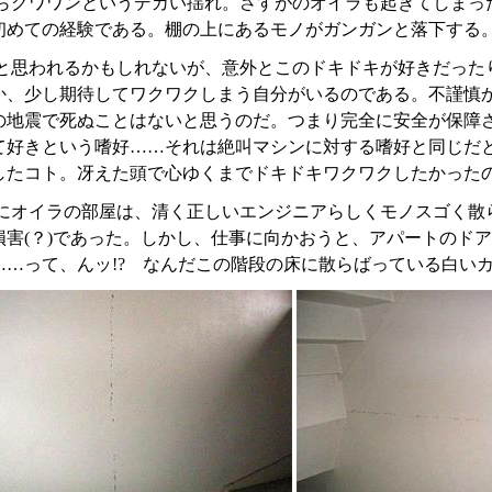
らグワワンというデカい揺れ。さすがのオイラも起きてしまっ
初めての経験である。棚の上にあるモノがガンガンと落下する
と思われるかもしれないが、意外とこのドキドキが好きだった
か、少し期待してワクワクしまう自分がいるのである。不謹慎
の地震で死ぬことはないと思うのだ。つまり完全に安全が保障
て好きという嗜好……それは絶叫マシンに対する嗜好と同じだ
したコト。冴えた頭で心ゆくまでドキドキワクワクしたかった
にオイラの部屋は、清く正しいエンジニアらしくモノスゴく散
損害(？)であった。しかし、仕事に向かおうと、アパートのド
……って、んッ!? なんだこの階段の床に散らばっている白いカ