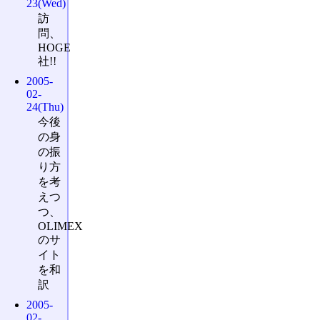
23(Wed)
訪
問、
HOGE
社!!
2005-
02-
24(Thu)
今後
の身
の振
り方
を考
えつ
つ、
OLIMEX
のサ
イト
を和
訳
2005-
02-