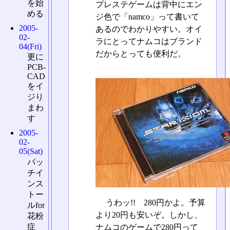
を始
プレステゲームは背中にエン
める
ジ色で「namco」って書いて
2005-
あるのでわかりやすい。オイ
02-
ラにとってナムコはブランド
04(Fri)
だからとっても便利だ。
更に
PCB-
CAD
をイ
ジり
まわ
す
2005-
02-
05(Sat)
パッ
チイ
ンス
トー
うわッ!! 280円かよ。予算
ルfor
より20円も安いぞ。しかし、
花粉
症
ナムコのゲームで280円って