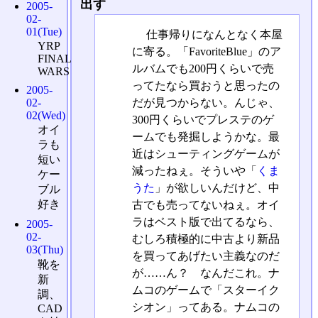
出す
2005-
02-
01(Tue)
仕事帰りになんとなく本屋
YRP
に寄る。「FavoriteBlue」のア
FINAL
ルバムでも200円くらいで売
WARS
ってたなら買おうと思ったの
2005-
だが見つからない。んじゃ、
02-
02(Wed)
300円くらいでプレステのゲ
オイ
ームでも発掘しようかな。最
ラも
近はシューティングゲームが
短い
減ったねぇ。そういや「
くま
ケー
うた
」が欲しいんだけど、中
ブル
好き
古でも売ってないねぇ。オイ
ラはベスト版で出てるなら、
2005-
02-
むしろ積極的に中古より新品
03(Thu)
を買ってあげたい主義なのだ
靴を
が……ん？ なんだこれ。ナ
新
ムコのゲームで「スターイク
調、
シオン」ってある。ナムコの
CAD