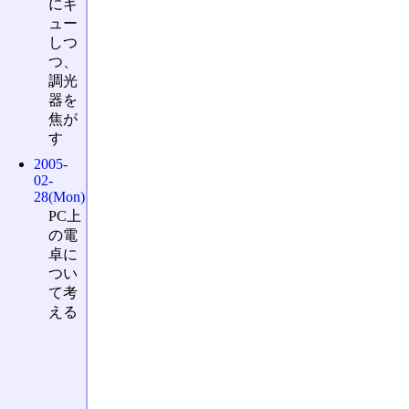
にギ
ュー
しつ
つ、
調光
器を
焦が
す
2005-
02-
28(Mon)
PC上
の電
卓に
つい
て考
える