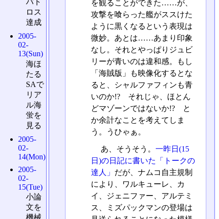
バト
を観ることができた……が、
ロス
攻撃を喰らった艦がススけた
達成
ように黒くなるという表現は
2005-
微妙。あとは……あまり印象
02-
なし。それとやっぱりジュビ
13(Sun)
リーが青いのは違和感。もし
海ほ
「海賊版」も映像化するとな
たる
SAで
ると、シャルファフィンも青
リア
いのか!? それじゃ、ほとん
ル海
どマゾーンではないか!? と
蛍を
か余計なことを考えてしま
見る
う。うひゃぁ。
2005-
02-
あ、そうそう。
一昨日(15
14(Mon)
日)の日記に書いた「トークの
2005-
達人」
だが、ナムコ自主規制
02-
により、ワルキューレ、カ
15(Tue)
イ、ジェニファー、アルテミ
小論
文を
ス、ミズパックマンの登場は
機械