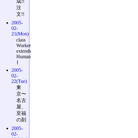
成!!
注
文!!
2005-
02-
21(Mon)
class
Worker
extends
Human
{
2005-
02-
22(Tue)
東
京〜
名古
屋、
至福
の刻
2005-
02-