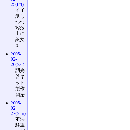
25(Fri)
イイ
訳し
つつ
Web
上に
訳文
を
2005-
02-
26(Sat)
調光
器キ
ット
製作
開始
2005-
02-
27(Sun)
不法
駐車