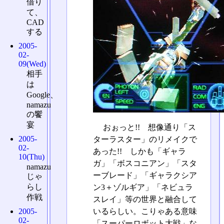
借り
て、
CAD
する
2005-
02-
09(Wed)
相手
は
Google、
namazu
の饗
宴
おぉっと!! 想像通り「ス
2005-
ターラスター」のリメイクで
02-
あった!! しかも「ギャラ
10(Thu)
ガ」「ボスコニアン」「スタ
namazu
ーブレード」「ギャラクシア
じゃ
らし
ン3＋ゾルギア」「ネビュラ
作戦
スレイ」等の世界と融合して
2005-
いるらしい。こりゃある意味
02-
「スーパーロボット大戦」な