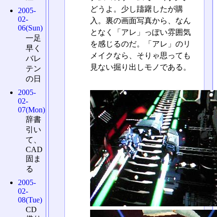
どうよ。少し躊躇したが購
2005-
02-
入。裏の画面写真から、なん
06(Sun)
となく「アレ」っぽい雰囲気
一足
を感じるのだ。「アレ」のリ
早く
メイクなら、そりゃ思っても
バレ
見ない掘り出しモノである。
テン
の日
2005-
02-
07(Mon)
辞書
引い
て、
CAD
固ま
る
2005-
02-
08(Tue)
CD