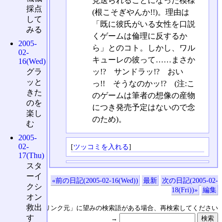
見送られることになった模様
採点
(根こそぎやんか!!)。理由は
して
「既に彼氏がいる女性を口説
みる
くゲームは倫理に反するか
2005-
ら」とのコト。しかし、ワル
02-
キューレの彼って……まさか
16(Wed)
ッ!? サンドラッ!? おい
グラ
ッと
っ!! そうなのかッ!? (注:こ
きた
のゲームは筆者の想像の産物
のを
につき発売予定はないので念
楽し
のため)。
む
2005-
02-
[
ツッコミを入れる
]
17(Thu)
スタ
ーイ
«前の日記(2005-02-16(Wed))
最新
次の日記(2005-02-
クシ
18(Fri))»
編集
オン
救出
↑の「本日のリンク元」に望みの検索語がある場合、再検索してください
す
→