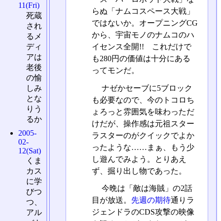
11(Fri)
らぬ「ナムコスペース大戦」
死蔵
ではないか。オープニングCG
され
から、宇宙モノのナムコのハ
るメ
ディ
イセンス全開!! これだけで
アは
も280円の価値は十分にある
老後
ってモンだ。
の愉
ナゼかセーブに5ブロック
しみ
とな
も必要なので、今のトコロち
りう
ょろっと雰囲気を味わっただ
るか
けだが、操作感は元祖スター
2005-
ラスターのがクイックでよか
02-
ったような……まぁ、もう少
12(Sat)
し遊んでみよう。とりあえ
くま
ず、掘り出し物であった。
カス
に学
今晩は「敵は海賊」の2話
びつ
目が放送。
先週の期待
通りラ
つ、
ジェンドラのCDS攻撃の映像
アル