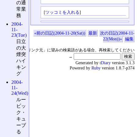
の通
常業
[
ツッコミを入れる
]
務
2004-
11-
«前の日記(2004-11-20(Sat))
最新
次の日記(2004-11-
23(Tue)
22(Mon))»
編集
日立
の大
↑の「本日のリンク元」に望みの検索語がある場合、再検索してください
煙突
→
ハイ
Generated by
tDiary
version 3.1.3
キン
Powered by
Ruby
version 1.8.7-p374
グ
2004-
11-
24(Wed)
ルー
ビッ
ク・
キュ
ーブ
る