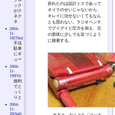
折れたのは設計ミスであって
ック
オイラのせいじゃないから、
がク
キレイに治せないくてもなん
ネク
ネ
とも思わない。ラジオペンチ
でグイグイと圧力を加え、元
2004-
11-
の形状に少しでも近づくよう
18(Thu)
に接着する。
不法
駐車
にギ
ュー
2004-
11-
19(Fri)
徳利
でと
っく
りと
2004-
11-
20(Sat)
すると、なんと!! 「コッキ