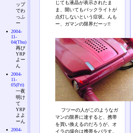
じても液晶が表示されたま
ップ
ま、開いてもバックライトが
でわ
点灯しないという症状。んも
っふ
ー
ー、ガマンの限界だーッ!!
2004-
11-
04(Thu)
再び
YRP
よー
ん
2004-
11-
05(Fri)
一夜
明け
て
YRP
フツーの人がこのようなガ
よよ
マンの限界に達すると、携帯
ーん
を買い換えるのだろうが、オ
2004-
イラの場合は携帯をバラす。