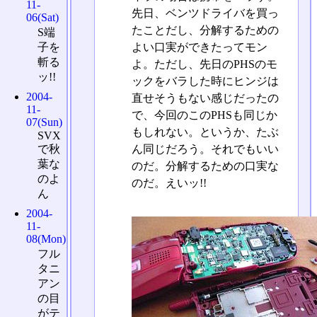
11-
先日、ベンツドライバを買っ
06(Sat)
たことだし、分解するための
S端
子を
よい口実ができたってモン
斬る
よ。ただし、先日のPHSのモ
ッ!!
ックをバラした時にヒンジは
2004-
直せそうもない感じだったの
11-
で、今回のこのPHSも同じか
07(Sun)
もしれない。というか、たぶ
SVX
ん同じだろう。それでもいい
で秋
葉な
のだ。分解するための口実な
のよ
のだ。えいッ!!
ん
2004-
11-
08(Mon)
フル
タニ
アン
の目
がテ