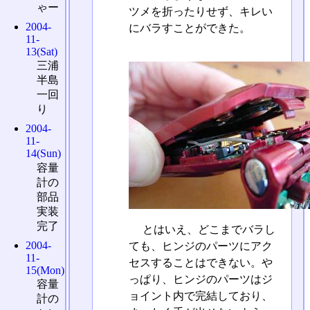
ゃー
ツメを折ったりせず、キレい
2004-
にバラすことができた。
11-
13(Sat)
三浦
半島
一回
り
2004-
11-
14(Sun)
容量
計の
部品
実装
完了
とはいえ、どこまでバラし
2004-
ても、ヒンジのパーツにアク
11-
セスすることはできない。や
15(Mon)
っぱり、ヒンジのパーツはジ
容量
ョイント内で完結しており、
計の