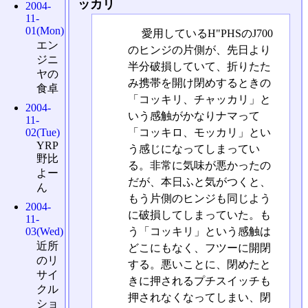
ッカリ
2004-
11-
01(Mon)
愛用しているH"PHSのJ700
エン
のヒンジの片側が、先日より
ジニ
半分破損していて、折りたた
ヤの
み携帯を開け閉めするときの
食卓
「コッキリ、チャッカリ」と
2004-
いう感触がかなりナマって
11-
「コッキロ、モッカリ」とい
02(Tue)
YRP
う感じになってしまってい
野比
る。非常に気味が悪かったの
よー
だが、本日ふと気がつくと、
ん
もう片側のヒンジも同じよう
2004-
に破損してしまっていた。も
11-
う「コッキリ」という感触は
03(Wed)
近所
どこにもなく、フツーに開閉
のリ
する。悪いことに、閉めたと
サイ
きに押されるプチスイッチも
クル
押されなくなってしまい、閉
ショ