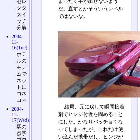
まったく手が出せないよう
セレ
クタ
だ。直すとかそういうレベル
スイ
ではないな。
ッチ
分解
2004-
11-
16(Tue)
ホテ
ルの
モデ
ムで
ネッ
トに
コネ
コネ
結局、元に戻して瞬間接着
2004-
剤でヒンジ付近を固めること
11-
17(Wed)
にした。かなりバッチョくな
駅の
ってしまったが、これだけ使
点字
い込んだ携帯だし、ヒンジが
ブロ