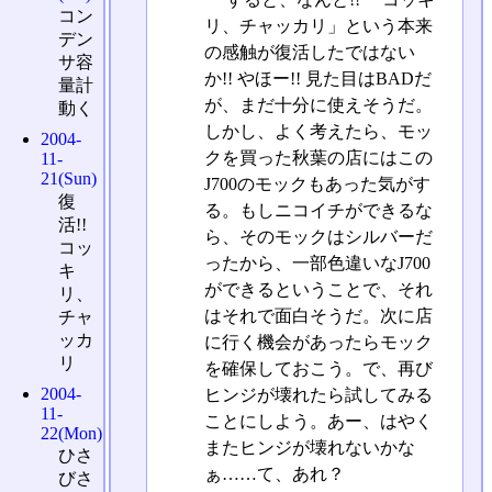
コン
リ、チャッカリ」という本来
デン
の感触が復活したではない
サ容
か!! やほー!! 見た目はBADだ
量計
が、まだ十分に使えそうだ。
動く
しかし、よく考えたら、モッ
2004-
クを買った秋葉の店にはこの
11-
21(Sun)
J700のモックもあった気がす
復
る。もしニコイチができるな
活!!
ら、そのモックはシルバーだ
コッ
ったから、一部色違いなJ700
キ
ができるということで、それ
リ、
はそれで面白そうだ。次に店
チャ
ッカ
に行く機会があったらモック
リ
を確保しておこう。で、再び
2004-
ヒンジが壊れたら試してみる
11-
ことにしよう。あー、はやく
22(Mon)
またヒンジが壊れないかな
ひさ
ぁ……て、あれ？
びさ