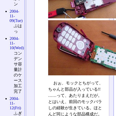
ン
2004-
11-
09(Tue)
ぶは
っ
2004-
11-
10(Wed)
コン
デン
サ容
量計
のケ
ース
おぉ、モックとちがって、
加工
ちゃんと部品が入っている!!
完了
……って、あたりまえだが。
2004-
とはいえ、前回のモックバラ
11-
12(Fri)
しの経験が生きている。ほと
ふぎ
んど同じような部品構成だ。