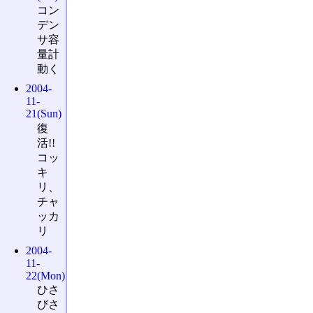
コン
デン
サ容
量計
動く
2004-
11-
21(Sun)
復
活!!
コッ
キ
リ、
チャ
ッカ
リ
2004-
11-
22(Mon)
ひさ
びさ