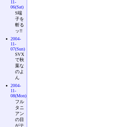
11-
06(Sat)
S端
子を
斬る
ッ!!
2004-
11-
07(Sun)
SVX
で秋
葉な
のよ
ん
2004-
11-
08(Mon)
フル
タニ
アン
の目
がテ