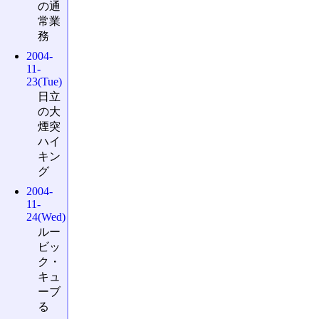
の通
常業
務
2004-
11-
23(Tue)
日立
の大
煙突
ハイ
キン
グ
2004-
11-
24(Wed)
ルー
ビッ
ク・
キュ
ーブ
る