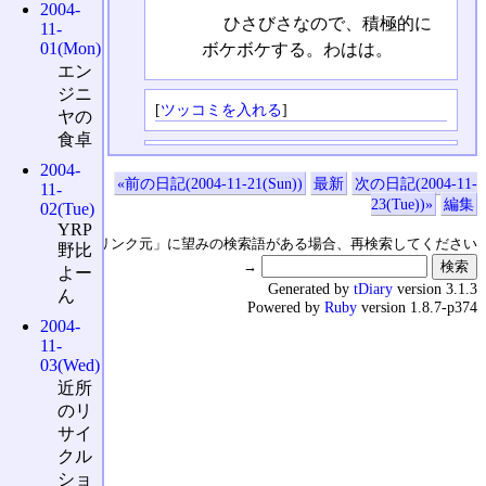
2004-
ひさびさなので、積極的に
11-
01(Mon)
ボケボケする。わはは。
エン
ジニ
[
ツッコミを入れる
]
ヤの
食卓
2004-
«前の日記(2004-11-21(Sun))
最新
次の日記(2004-11-
11-
23(Tue))»
編集
02(Tue)
YRP
↑の「本日のリンク元」に望みの検索語がある場合、再検索してください
野比
→
よー
Generated by
tDiary
version 3.1.3
ん
Powered by
Ruby
version 1.8.7-p374
2004-
11-
03(Wed)
近所
のリ
サイ
クル
ショ