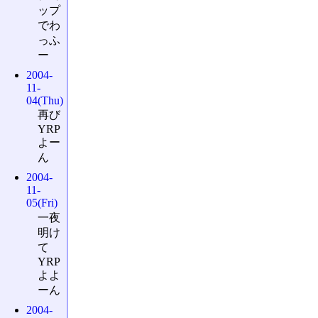
ップ
でわ
っふ
ー
2004-
11-
04(Thu)
再び
YRP
よー
ん
2004-
11-
05(Fri)
一夜
明け
て
YRP
よよ
ーん
2004-