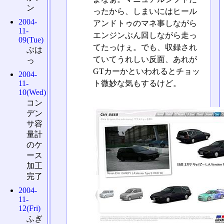
ン
ったから、しまいにはヒール
2004-
アンドトゥのマネ事しながら
11-
エンジンぶん回しながら走っ
09(Tue)
てたっけぇ。でも、収録され
ぶは
ていてうれしい反面、あれが
っ
GTカーかといわれるとチョッ
2004-
ト微妙な気もするけど。
11-
10(Wed)
コン
デン
サ容
量計
のケ
ース
加工
完了
2004-
11-
12(Fri)
ふぎ