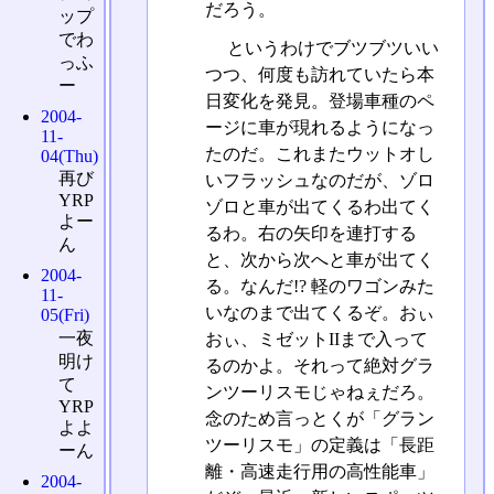
だろう。
ップ
でわ
というわけでブツブツいい
っふ
つつ、何度も訪れていたら本
ー
日変化を発見。登場車種のペ
2004-
ージに車が現れるようになっ
11-
たのだ。これまたウットオし
04(Thu)
再び
いフラッシュなのだが、ゾロ
YRP
ゾロと車が出てくるわ出てく
よー
るわ。右の矢印を連打する
ん
と、次から次へと車が出てく
2004-
る。なんだ!? 軽のワゴンみた
11-
いなのまで出てくるぞ。おぃ
05(Fri)
一夜
おぃ、ミゼットIIまで入って
明け
るのかよ。それって絶対グラ
て
ンツーリスモじゃねぇだろ。
YRP
念のため言っとくが「グラン
よよ
ツーリスモ」の定義は「長距
ーん
離・高速走行用の高性能車」
2004-