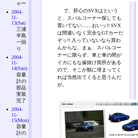
ゃー
で、肝心のSVXはという
2004-
11-
と、スバルコーナー探しても
13(Sat)
置いてない……おいッ!! SVX
三浦
は間違いなく完全なGTカーだ
半島
ぞッ!! 入っていないなら買わ
一回
んからな。まぁ、スバルコー
り
ナーに限らず、車と車の間が
2004-
イカにもな歯抜け箇所がある
11-
14(Sun)
ので、そこが順に埋まってく
容量
れば当然出てくると思うんだ
計の
が。
部品
実装
完了
2004-
11-
15(Mon)
容量
計の