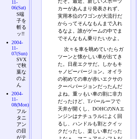
だぞ。最近、新しいスポーツ
11-
06(Sat)
カーがあんまり発表されず、
S端
実用本位のワゴンが大流行だ
子を
からってそんなもんまで入れ
斬る
るなよ。誰がゲームの中でま
ッ!!
でそんなもん乗りたいかよ。
2004-
11-
次々を車を眺めていたらガ
07(Sun)
ツーンと懐かしい車が出てき
SVX
た。日産エクサだ。しかもキ
で秋
ャノピーバージョン。オイラ
葉な
のよ
の初めての車が赤いエクサの
ん
クーペバージョンだったんだ
2004-
よね。重ッもい車の割に非力
11-
だったけど、Tバールーフで
08(Mon)
天井が開くし、DOHCのNAエ
フル
ンジンはナチュラルによく回
タニ
るし、ハンドルも割とクイッ
アン
の目
クだったし、楽しい車だった
がテ
よなぁ。マニュアルシフトだ