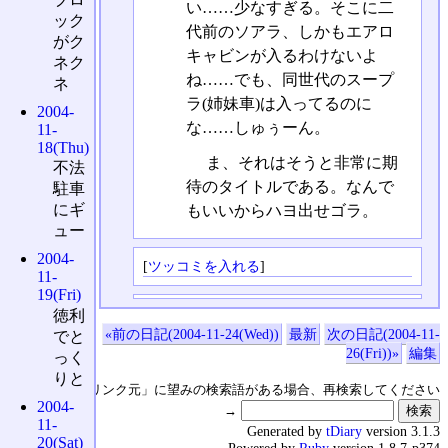
い……少なすぎる。そこに二
ック
代前のソアラ、しかもエアロ
がク
キャビンが入るわけないよ
ネク
ね……でも、同世代のスープ
ネ
ラ(姉妹車)は入ってるのに
2004-
な……しゅぅーん。
11-
18(Thu)
ま、それはそうと非常に期
不法
待のタイトルである。なんで
駐車
にギ
もいいからハヨ出せゴラ。
ュー
2004-
[
ツッコミを入れる
]
11-
19(Fri)
徳利
«前の日記(2004-11-24(Wed))
最新
次の日記(2004-11-
でと
26(Fri))»
編集
っく
りと
↑の「本日のリンク元」に望みの検索語がある場合、再検索してください
2004-
→
11-
Generated by
tDiary
version 3.1.3
20(Sat)