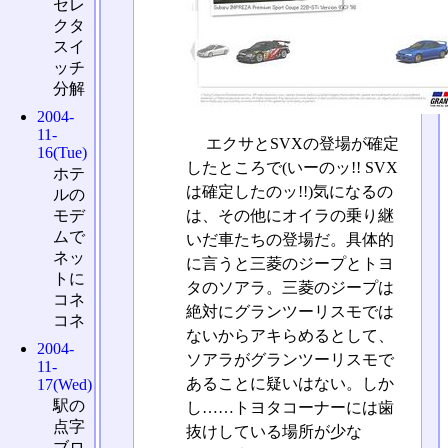
セレ
クタ
スイ
ッチ
分解
2004-
11-
エクサとSVXの登場が確定
16(Tue)
したところで(いーのッ!! SVX
ホテ
は確定したのッ!!)気になるの
ルの
は、その他にオイラの乗り継
モデ
ムで
いだ車たちの登場だ。具体的
ネッ
に言うと三菱のジープとトヨ
トに
タのソアラ。三菱のジープは
コネ
絶対にグランツーリスモでは
コネ
ないからアキらめるとして、
2004-
ソアラがグランツーリスモで
11-
あることに疑いはない。しか
17(Wed)
駅の
し……トヨタコーナーには歯
点字
抜けしている場所が少な
ブロ