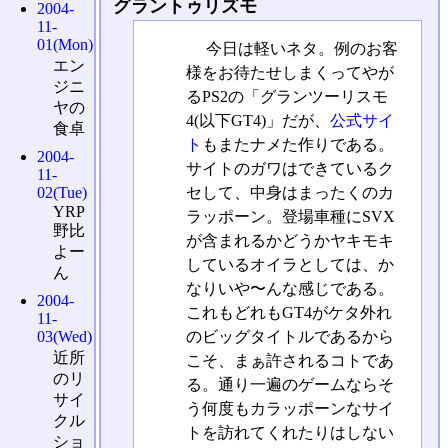
グラントゥリズモ
2004-
11-
01(Mon)
今日は軽いネタ。例のお客
エン
様をお待たせしまくってやが
ジニ
るPS2の「グランツーリスモ
ヤの
4(以下GT4)」だが、
公式サイ
食卓
ト
もまたナメた作りである。
2004-
サイトのガワはできているク
11-
セして、中身はまったくのカ
02(Tue)
YRP
ラッポーン。登場車種にSVX
野比
が含まれるかどうかヤキモキ
よー
しているオイラとしては、か
ん
なりいや〜んな感じである。
2004-
これもどれもGT4がケタ外れ
11-
のビッグタイトルであるから
03(Wed)
近所
こそ、まぁ許されるコトであ
のリ
る。通り一遍のゲームならそ
サイ
う何度もカラッポーンなサイ
クル
トを訪れてくれたりはしない
ショ