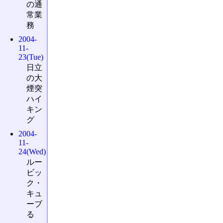
の通
常業
務
2004-
11-
23(Tue)
日立
の大
煙突
ハイ
キン
グ
2004-
11-
24(Wed)
ルー
ビッ
ク・
キュ
ーブ
る