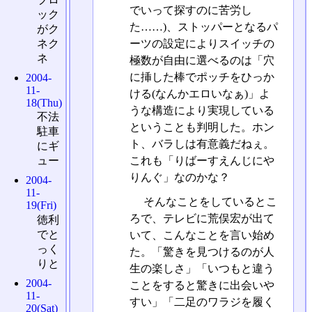
でいって探すのに苦労し
ック
た……)、ストッパーとなるパ
がク
ネク
ーツの設定によりスイッチの
ネ
極数が自由に選べるのは「穴
に挿した棒でポッチをひっか
2004-
11-
ける(なんかエロいなぁ)」よ
18(Thu)
うな構造により実現している
不法
ということも判明した。ホン
駐車
ト、バラしは有意義だねぇ。
にギ
これも「りばーすえんじにや
ュー
りんぐ」なのかな？
2004-
11-
そんなことをしているとこ
19(Fri)
ろで、テレビに荒俣宏が出て
徳利
でと
いて、こんなことを言い始め
っく
た。「驚きを見つけるのが人
りと
生の楽しさ」「いつもと違う
2004-
ことをすると驚きに出会いや
11-
すい」「二足のワラジを履く
20(Sat)