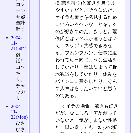
(副業を持つ)と驚きを見つけ
コン
やすい」だと。そうなのだ。
デン
サ容
オイラも驚きを発見するため
量計
にいろいろヘンなことをする
動く
のが好きなのだ、きっと。荒
2004-
俣氏とはレベルが違うとはい
11-
え、スッゲェ共感できるな
21(Sun)
ぁ。フムンフムン。仕事に追
復
われて毎日同じような生活を
活!!
コッ
していたり、夜は決まって野
キ
球観戦をしていたり、休みを
リ、
パチンコに費やしたり、そん
チャ
な人生はもったいないと思う
ッカ
のである。
リ
オイラの場合、驚きも好き
2004-
11-
だが、なにしろ「何か創って
22(Mon)
いないと」気がすまない性格
ひさ
だ。思い返しても、幼少の頃
びさ