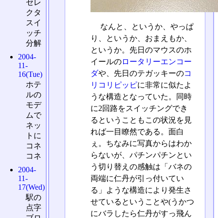
セレ
クタ
スイ
なんと、というか、やっぱ
ッチ
り、というか、おまえもか、
分解
というか。先日のマウスのホ
2004-
イールの
ロータリーエンコー
11-
ダ
や、先日のテガッキーの
コ
16(Tue)
ホテ
リコリピッピ
に非常に似たよ
ルの
うな構造となっていた。同時
モデ
に2回路をスイッチングでき
ムで
るということもこの状況を見
ネッ
れば一目瞭然である。面白
トに
ぇ。ちなみに写真からはわか
コネ
らないが、パチンパチンとい
コネ
う切り替えの感触は「バネの
2004-
両端に仁丹が引っ付いてい
11-
17(Wed)
る」ような構造により発生さ
駅の
せているということや(うかつ
点字
にバラしたら仁丹がすっ飛ん
ブロ