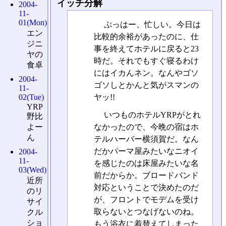
イッチ分解
2004-
11-
01(Mon)
ぷっはー、忙しい。今日は
エン
比較的余裕があったのに、仕
ジニ
事を終えてホテルに戻ると23
ヤの
時だ。それでもすぐ寝るわけ
食卓
にはイカんネン。なんやゴソ
2004-
ゴソしとかんと気がスマンの
11-
ヤッ!!
02(Tue)
YRP
いつものホテルYRPがとれ
野比
なかったので、今晩の宿はホ
よー
ん
テルハーバー横須賀だ。なん
だかパーマ屋みたいなニオイ
2004-
11-
を感じたのは床屋みたいな名
03(Wed)
前だからか。ブロードバンド
近所
対応ということで決めたのだ
のリ
が、フロントでモデムを受け
サイ
取らないとつなげないのね。
クル
ショ
もう浴衣に着替えてしまった