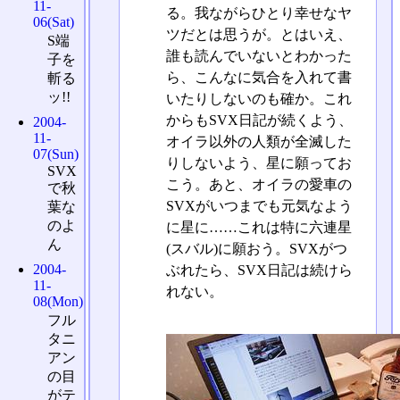
11-
る。我ながらひとり幸せなヤ
06(Sat)
ツだとは思うが。とはいえ、
S端
誰も読んでいないとわかった
子を
ら、こんなに気合を入れて書
斬る
ッ!!
いたりしないのも確か。これ
からもSVX日記が続くよう、
2004-
11-
オイラ以外の人類が全滅した
07(Sun)
りしないよう、星に願ってお
SVX
こう。あと、オイラの愛車の
で秋
SVXがいつまでも元気なよう
葉な
のよ
に星に……これは特に六連星
ん
(スバル)に願おう。SVXがつ
2004-
ぶれたら、SVX日記は続けら
11-
れない。
08(Mon)
フル
タニ
アン
の目
がテ