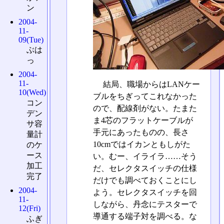
ン
2004-
11-
09(Tue)
ぶは
っ
2004-
11-
結局、職場からはLANケー
10(Wed)
ブルをちぎってこれなかった
コン
ので、配線剤がない。たまた
デン
ま4芯のフラットケーブルが
サ容
手元にあったものの、長さ
量計
10cmではイカンともしがた
のケ
ース
い。むー、イライラ……そう
加工
だ、セレクタスイッチの仕様
完了
だけでも調べておくことにし
2004-
よう。セレクタスイッチを回
11-
しながら、丹念にテスターで
12(Fri)
導通する端子対を調べる。な
ふぎ