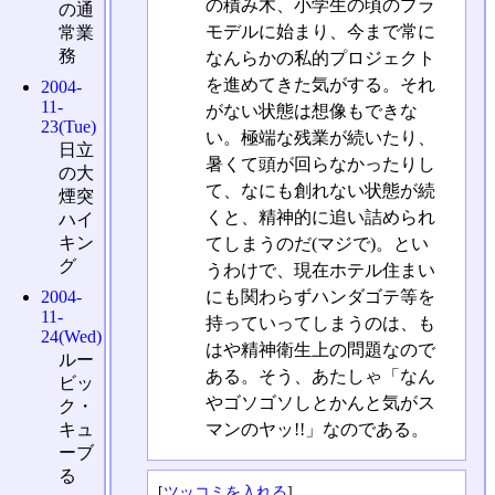
の積み木、小学生の頃のプラ
の通
モデルに始まり、今まで常に
常業
務
なんらかの私的プロジェクト
を進めてきた気がする。それ
2004-
11-
がない状態は想像もできな
23(Tue)
い。極端な残業が続いたり、
日立
暑くて頭が回らなかったりし
の大
て、なにも創れない状態が続
煙突
くと、精神的に追い詰められ
ハイ
キン
てしまうのだ(マジで)。とい
グ
うわけで、現在ホテル住まい
2004-
にも関わらずハンダゴテ等を
11-
持っていってしまうのは、も
24(Wed)
はや精神衛生上の問題なので
ルー
ある。そう、あたしゃ「なん
ビッ
やゴソゴソしとかんと気がス
ク・
キュ
マンのヤッ!!」なのである。
ーブ
る
[
ツッコミを入れる
]