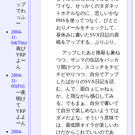
ップ
ワイな。せっかくのタダネッ
でわ
トホテルなのに、悲しいかな
っふ
PHSを使ってつなぐ。ひとと
ー
おりメールをチェックして、
2004-
昼休みに書いたSVX日記の原
11-
稿をアップする。ぷりぷり。
04(Thu)
再び
アップしたあと推敲も兼ね
YRP
つつ、サンマの缶詰をパッカ
よー
ん
リ開けつつ、スコッチをチビ
チビやりつつ、自分でアップ
2004-
11-
したばかりのSVX日記を読
05(Fri)
む。んで、面白ぇじゃねぇ
一夜
か、と我ながら感心してみ
明け
る。でもまぁ、自分で書いて
て
て自分で楽しめないようでは
YRP
よよ
ダメだよな。そういう意味で
ーん
は、最低限オイラが楽しいわ
2004-
けだからこれでいいのであ