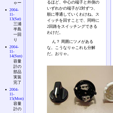
るほど、中心の端子と外側の
ゃー
いずれかの端子が2対ずつ、
2004-
11-
順に導通していくわけね。ス
13(Sat)
イッチを回すことで、同時に
三浦
2回路をスイッチングできる
半島
わけだ。
一回
り
ん？ 周囲にツメがある
2004-
な。こうなりゃこれも分解
11-
だ。おりゃ。
14(Sun)
容量
計の
部品
実装
完了
2004-
11-
15(Mon)
容量
計の