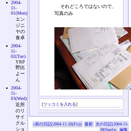
2004-
それどころではないので、
11-
01(Mon)
写真のみ
エン
ジニ
ヤの
食卓
2004-
11-
02(Tue)
YRP
野比
よー
ん
2004-
11-
03(Wed)
[
ツッコミを入れる
]
近所
のリ
サイ
クル
«前の日記(2004-11-26(Fri))
最新
次の日記(2004-11-
ショ
28(Sun))»
編集