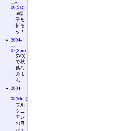
11-
06(Sat)
S端
子を
斬る
ッ!!
2004-
11-
07(Sun)
SVX
で秋
葉な
のよ
ん
2004-
11-
08(Mon)
フル
タニ
アン
の目
がテ