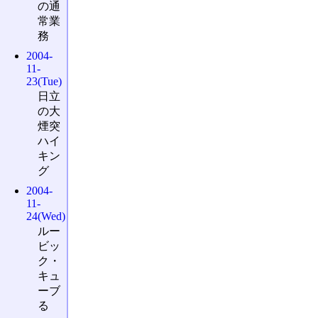
の通
常業
務
2004-
11-
23(Tue)
日立
の大
煙突
ハイ
キン
グ
2004-
11-
24(Wed)
ルー
ビッ
ク・
キュ
ーブ
る