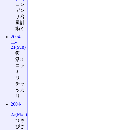
コン
デン
サ容
量計
動く
2004-
11-
21(Sun)
復
活!!
コッ
キ
リ、
チャ
ッカ
リ
2004-
11-
22(Mon)
ひさ
びさ