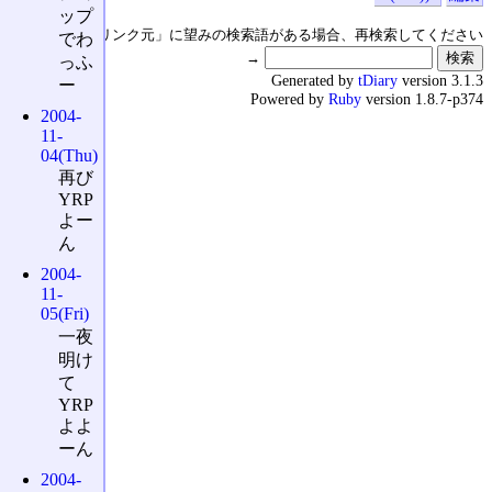
ップ
↑の「本日のリンク元」に望みの検索語がある場合、再検索してください
でわ
→
っふ
Generated by
tDiary
version 3.1.3
ー
Powered by
Ruby
version 1.8.7-p374
2004-
11-
04(Thu)
再び
YRP
よー
ん
2004-
11-
05(Fri)
一夜
明け
て
YRP
よよ
ーん
2004-