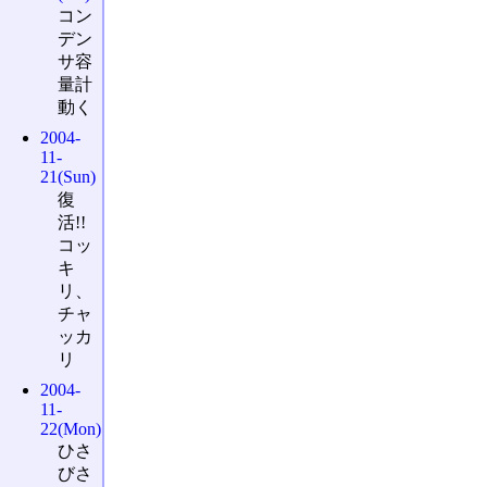
コン
デン
サ容
量計
動く
2004-
11-
21(Sun)
復
活!!
コッ
キ
リ、
チャ
ッカ
リ
2004-
11-
22(Mon)
ひさ
びさ