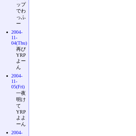
ップ
でわ
っふ
ー
2004-
11-
04(Thu)
再び
YRP
よー
ん
2004-
11-
05(Fri)
一夜
明け
て
YRP
よよ
ーん
2004-