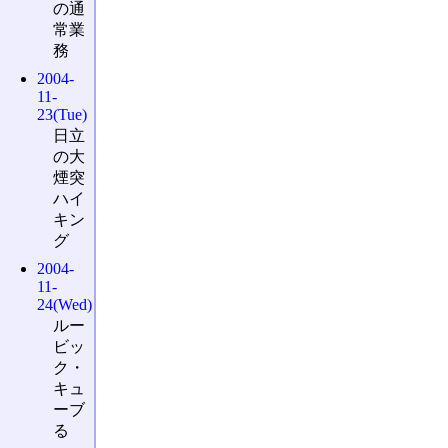
の通
常業
務
2004-
11-
23(Tue)
日立
の大
煙突
ハイ
キン
グ
2004-
11-
24(Wed)
ルー
ビッ
ク・
キュ
ーブ
る