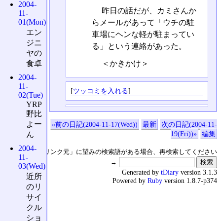
2004-
昨日の話だが、カミさんか
11-
01(Mon)
らメールがあって「ウチの駐
エン
車場にヘンな軽が駐まってい
ジニ
る」という連絡があった。
ヤの
食卓
＜かきかけ＞
2004-
11-
[
ツッコミを入れる
]
02(Tue)
YRP
野比
よー
«前の日記(2004-11-17(Wed))
最新
次の日記(2004-11-
19(Fri))»
編集
ん
2004-
↑の「本日のリンク元」に望みの検索語がある場合、再検索してください
11-
→
03(Wed)
Generated by
tDiary
version 3.1.3
近所
Powered by
Ruby
version 1.8.7-p374
のリ
サイ
クル
ショ