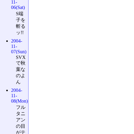
11-
06(Sat)
S端
子を
斬る
ッ!!
2004-
11-
07(Sun)
SVX
で秋
葉な
のよ
ん
2004-
11-
08(Mon)
フル
タニ
アン
の目
がテ