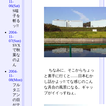
11-
06(Sat)
S端
子を
斬る
ッ!!
2004-
11-
07(Sun)
SVX
で秋
葉な
のよ
ん
ちなみに、そこからちょっ
2004-
11-
と裏手に行くと……日本むか
08(Mon)
し話かよッ!! てな感じのこん
フル
な具合の風景になる。ギャッ
タニ
プがイイっすねぇ。
アン
の目
がテ