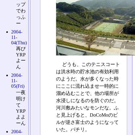
ップ
でわ
っふ
ー
2004-
11-
04(Thu)
再び
YRP
よー
どうも、このテニスコート
ん
は洪水時の貯水池の有効利用
2004-
のようだ。水が多くなった時
11-
にここに流れ込ませ一時的に
05(Fri)
一夜
溜め込むことで、他の場所が
明け
水浸しになるのを防ぐのだ。
て
河川敷みたいなモンだな。ふ
YRP
と見上げると、DoCoMoのビ
よよ
ルが逆さ富士のようになって
ーん
いた。パチリ。
2004-