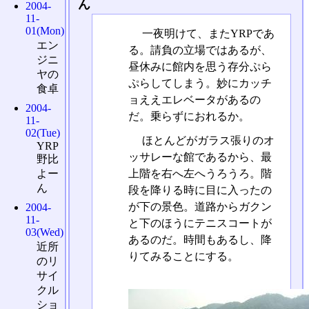
ん
2004-
11-
01(Mon)
一夜明けて、またYRPであ
エン
る。請負の立場ではあるが、
ジニ
昼休みに館内を思う存分ぷら
ヤの
ぷらしてしまう。妙にカッチ
食卓
ョええエレベータがあるの
2004-
だ。乗らずにおれるか。
11-
02(Tue)
ほとんどがガラス張りのオ
YRP
ッサレーな館であるから、最
野比
上階を右へ左へうろうろ。階
よー
ん
段を降りる時に目に入ったの
が下の景色。道路からガクン
2004-
11-
と下のほうにテニスコートが
03(Wed)
あるのだ。時間もあるし、降
近所
りてみることにする。
のリ
サイ
クル
ショ