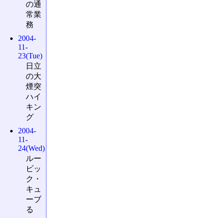
の通
常業
務
2004-
11-
23(Tue)
日立
の大
煙突
ハイ
キン
グ
2004-
11-
24(Wed)
ルー
ビッ
ク・
キュ
ーブ
る