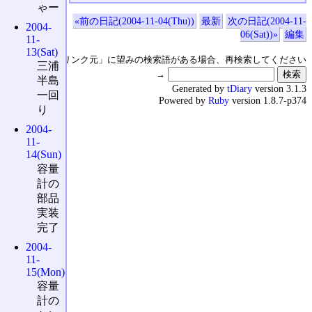
ゃー
«前の日記(2004-11-04(Thu))
最新
次の日記(2004-11-
2004-
06(Sat))»
編集
11-
13(Sat)
↑の「本日のリンク元」に望みの検索語がある場合、再検索してください
三浦
→
半島
Generated by
tDiary
version 3.1.3
一回
Powered by
Ruby
version 1.8.7-p374
り
2004-
11-
14(Sun)
容量
計の
部品
実装
完了
2004-
11-
15(Mon)
容量
計の