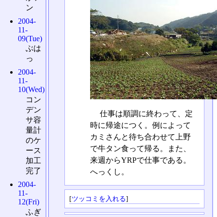
ン
2004-
11-
09(Tue)
ぶは
っ
2004-
11-
10(Wed)
コン
デン
仕事は順調に終わって、定
サ容
時に帰途につく。例によって
量計
カミさんと待ち合わせて上野
のケ
で牛タン食って帰る。また、
ース
来週からYRPで仕事である。
加工
完了
へっくし。
2004-
11-
[
ツッコミを入れる
]
12(Fri)
ふぎ