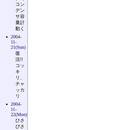
コン
デン
サ容
量計
動く
2004-
11-
21(Sun)
復
活!!
コッ
キ
リ、
チャ
ッカ
リ
2004-
11-
22(Mon)
ひさ
びさ