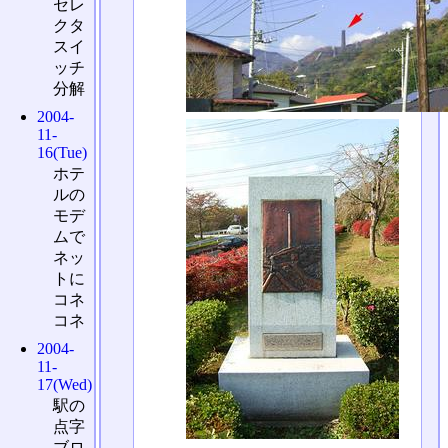
セレ
クタ
スイ
ッチ
分解
2004-
11-
16(Tue)
ホテ
ルの
モデ
ムで
ネッ
トに
コネ
コネ
2004-
11-
17(Wed)
駅の
点字
ブロ