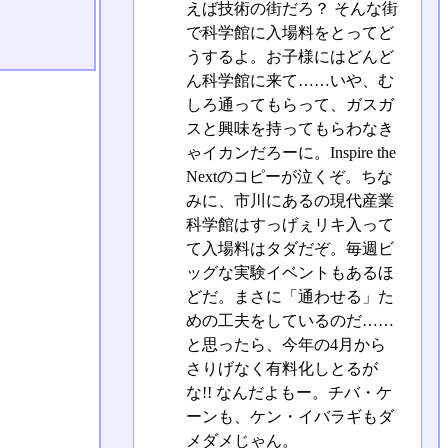
えば技術の街だろ？ そんな街
で科学館に入場料をとってど
うするよ。お子様にはどんど
ん科学館に来て……いや、む
しろ通ってもらって、ガスガ
スと興味を持ってもらわなき
ゃイカンだろーに。Inspire the
Nextのコピーが泣くぞ。ちな
みに、市川にあるの現代産業
科学館はすっげぇリキ入って
て入場料はタダだぞ。毎週ビ
ッグな実験イベントもあるほ
どだ。まさに「通わせる」た
めの工夫をしているのだ……
と思ったら、今年の4月から
さりげなく有料化しとるが
な!! なんだよもー。チバ・ケ
ーンも、ケン・イバラギもダ
メダメじゃん。