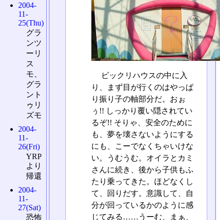
2004-
11-
25(Thu)
グラ
ンツ
ーリ
ス
モ、
ビックリハウスの中に入
グラ
り、まず目が行くのはやっぱ
ント
り振り子の軸部分だ。おぉ
ゥリ
ぅ!! しっかり覆い隠されてい
ズモ
るぞ!! そりゃ、安全のために
2004-
も、夢を壊さないようにする
11-
にも、こーでなくちゃいけな
26(Fri)
YRP
い。うむうむ。オイラとカミ
より
さんに続き、後から子供もふ
帰還
たり乗ってきた。ほどなくし
2004-
て、回りだす。意識して、自
11-
分が回っているかのように感
27(Sat)
じてみる……うーむ、まぁ、
恐怖