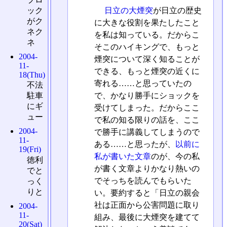
ック
日立の大煙突
が日立の歴史
がク
に大きな役割を果たしたこと
ネク
を私は知っている。だからこ
ネ
そこのハイキングで、もっと
2004-
煙突について深く知ることが
11-
できる、もっと煙突の近くに
18(Thu)
寄れる……と思っていたの
不法
で、かなり勝手にショックを
駐車
にギ
受けてしまった。だからここ
ュー
で私の知る限りの話を、ここ
2004-
で勝手に講義してしまうので
11-
ある……と思ったが、
以前に
19(Fri)
私が書いた文章
のが、今の私
徳利
が書く文章よりかなり熱いの
でと
でそっちを読んでもらいた
っく
りと
い。要約すると「日立の親会
社は正面から公害問題に取り
2004-
11-
組み、最後に大煙突を建てて
20(Sat)