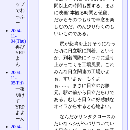
ップ
間以上の時間も要する。まさ
でわ
に映画1本観る時間と値段。
っふ
だからそのつもりで車窓を楽
ー
しむのだ。のんびり行くのも
2004-
いいものである。
11-
04(Thu)
尻が悲鳴を上げそうになっ
再び
た頃に日立駅に到着。という
YRP
か、到着間際にイッキに盛り
よー
ん
上がってくる工場風景。これ
みんな日立関連の工場かよ
2004-
11-
ぉ、すいよぉ、もくよ
05(Fri)
ぉ……。まさに日立のお膝
一夜
元。駅の前から日立だらけで
明け
ある。むしろ日立に好感触な
て
オイラからすると心地よい。
YRP
よよ
なんだかサンタクロースみ
ーん
たいなムシがヘバリついてい
2004-