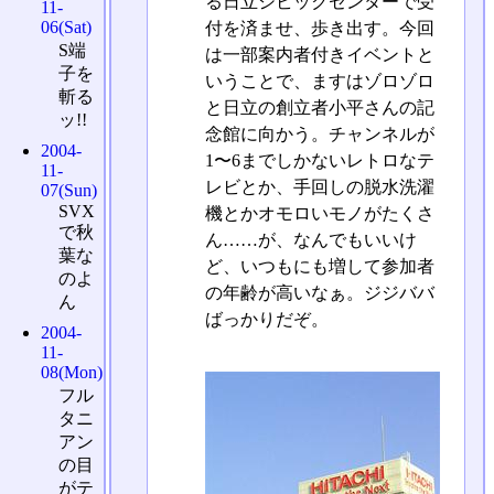
る日立シビックセンターで受
11-
06(Sat)
付を済ませ、歩き出す。今回
S端
は一部案内者付きイベントと
子を
いうことで、ますはゾロゾロ
斬る
と日立の創立者小平さんの記
ッ!!
念館に向かう。チャンネルが
2004-
1〜6までしかないレトロなテ
11-
レビとか、手回しの脱水洗濯
07(Sun)
SVX
機とかオモロいモノがたくさ
で秋
ん……が、なんでもいいけ
葉な
ど、いつもにも増して参加者
のよ
の年齢が高いなぁ。ジジババ
ん
ばっかりだぞ。
2004-
11-
08(Mon)
フル
タニ
アン
の目
がテ