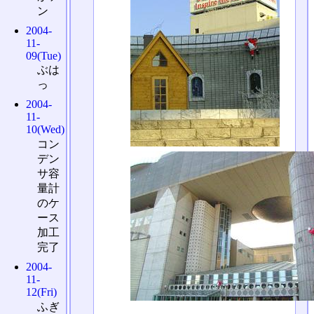
ン
2004-
11-
09(Tue)
ぶは
っ
2004-
11-
10(Wed)
コン
デン
サ容
量計
のケ
ース
加工
完了
2004-
11-
12(Fri)
ふぎ