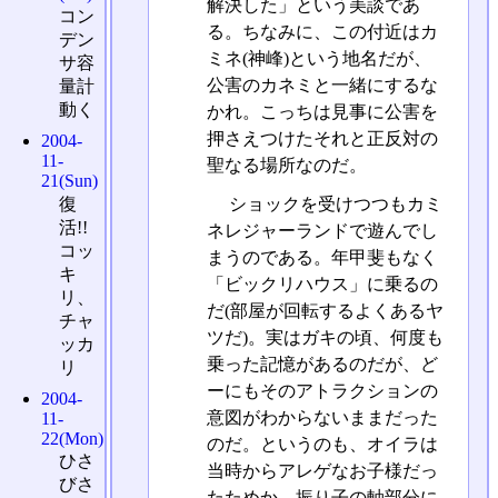
解決した」という美談であ
コン
る。ちなみに、この付近はカ
デン
ミネ(神峰)という地名だが、
サ容
公害のカネミと一緒にするな
量計
動く
かれ。こっちは見事に公害を
押さえつけたそれと正反対の
2004-
11-
聖なる場所なのだ。
21(Sun)
復
ショックを受けつつもカミ
活!!
ネレジャーランドで遊んでし
コッ
まうのである。年甲斐もなく
キ
「ビックリハウス」に乗るの
リ、
だ(部屋が回転するよくあるヤ
チャ
ツだ)。実はガキの頃、何度も
ッカ
乗った記憶があるのだが、ど
リ
ーにもそのアトラクションの
2004-
意図がわからないままだった
11-
22(Mon)
のだ。というのも、オイラは
ひさ
当時からアレゲなお子様だっ
びさ
たためか、振り子の軸部分に