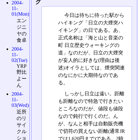
グ
2004-
11-
01(Mon)
今日は待ちに待った駅から
エン
ハイキング「日立の大煙突ハ
ジニ
イキング」の日である。あ、
ヤの
正式名称は「海と山と音楽の
食卓
町 日立歴史ウォーキングの
2004-
道」なのだが、日立の大煙突
11-
が妄人的に好きな(理由は後
02(Tue)
YRP
述)オイラとしては、煙突関連
野比
のなにかに大期待なのであ
よー
る。
ん
しっかし日立は遠い。距離
2004-
11-
も距離なので特急で行きたい
03(Wed)
ところなのだが、値段も値段
近所
なので鈍行で行くのだ。ん
のリ
が、なんと相手は自動販売機
サイ
で切符の買えない距離(通常JR
クル
ショ
では1,620円まで)である。2時