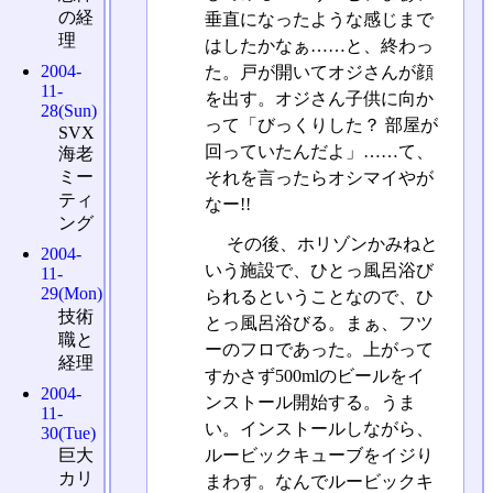
の経
垂直になったような感じまで
理
はしたかなぁ……と、終わっ
2004-
た。戸が開いてオジさんが顔
11-
を出す。オジさん子供に向か
28(Sun)
って「びっくりした？ 部屋が
SVX
回っていたんだよ」……て、
海老
ミー
それを言ったらオシマイやが
ティ
なー!!
ング
その後、ホリゾンかみねと
2004-
いう施設で、ひとっ風呂浴び
11-
29(Mon)
られるということなので、ひ
技術
とっ風呂浴びる。まぁ、フツ
職と
ーのフロであった。上がって
経理
すかさず500mlのビールをイ
2004-
ンストール開始する。うま
11-
い。インストールしながら、
30(Tue)
ルービックキューブをイジり
巨大
カリ
まわす。なんでルービックキ