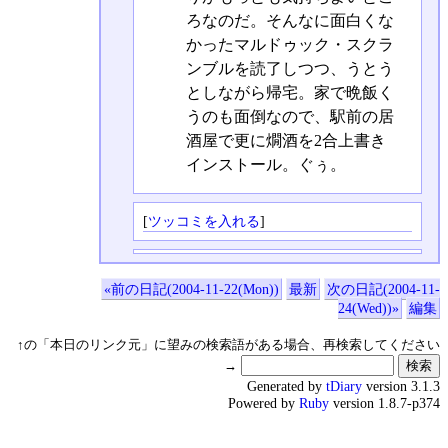
ろなのだ。そんなに面白くな
かったマルドゥック・スクラ
ンブルを読了しつつ、うとう
としながら帰宅。家で晩飯く
うのも面倒なので、駅前の居
酒屋で更に燗酒を2合上書き
インストール。ぐぅ。
[
ツッコミを入れる
]
«前の日記(2004-11-22(Mon))
最新
次の日記(2004-11-
24(Wed))»
編集
↑の「本日のリンク元」に望みの検索語がある場合、再検索してください
→
Generated by
tDiary
version 3.1.3
Powered by
Ruby
version 1.8.7-p374