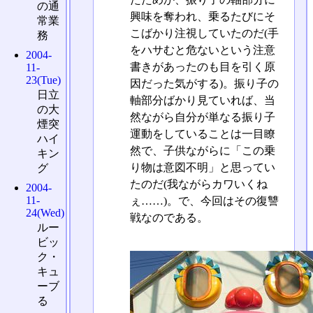
の通
興味を奪われ、乗るたびにそ
常業
こばかり注視していたのだ(手
務
をハサむと危ないという注意
2004-
書きがあったのも目を引く原
11-
23(Tue)
因だった気がする)。振り子の
日立
軸部分ばかり見ていれば、当
の大
然ながら自分が単なる振り子
煙突
運動をしていることは一目瞭
ハイ
然で、子供ながらに「この乗
キン
り物は意図不明」と思ってい
グ
たのだ(我ながらカワいくね
2004-
11-
ぇ……)。で、今回はその復讐
24(Wed)
戦なのである。
ルー
ビッ
ク・
キュ
ーブ
る