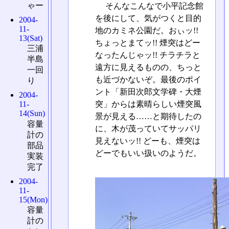
ゃー
そんなこんなで小平記念館
を後にして、気がつくと目的
2004-
11-
地のカミネ公園だ。おぃッ!!
13(Sat)
ちょっとまてッ!! 煙突はどー
三浦
なったんじゃッ!! チラチラと
半島
遠方に見えるものの、ちっと
一回
も近づかないぞ。最後のポイ
り
ント「新田次郎文学碑・大煙
2004-
突」からは素晴らしい煙突風
11-
14(Sun)
景が見える……と期待したの
容量
に、木が茂っていてサッパリ
計の
見えないッ!! どーも、煙突は
部品
どーでもいい扱いのようだ。
実装
完了
2004-
11-
15(Mon)
容量
計の