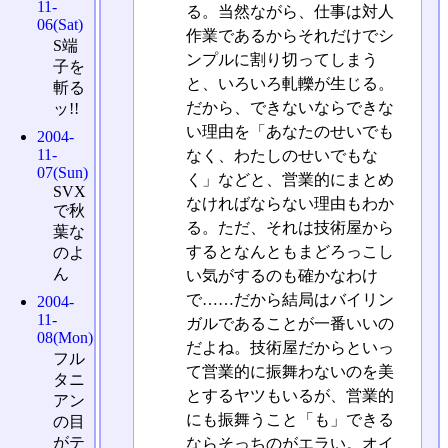
11-
る。当然ながら、仕事は対人
06(Sat)
作業であるからそれだけでシ
S端
ンプルに割り切ってしまう
子を
と、いろいろ軋轢が生じる。
斬る
だから、できないならできな
ッ!!
い理由を「あなたのせいでも
2004-
11-
なく、わたしのせいでもな
07(Sun)
く」などと、営業的にまとめ
SVX
なければならない理由もわか
で秋
る。ただ、それは技術屋から
葉な
するとなんともまどろっこし
のよ
ん
い気がするのも確かなわけ
で……だから結局はバイリン
2004-
11-
ガルであることが一番いいの
08(Mon)
だよね。技術屋だからといっ
フル
て営業的に振舞わないのを美
タニ
とするヤツもいるが、営業的
アン
にも振舞うこと「も」できる
の目
がテ
ならそっちのがエラい。オイ