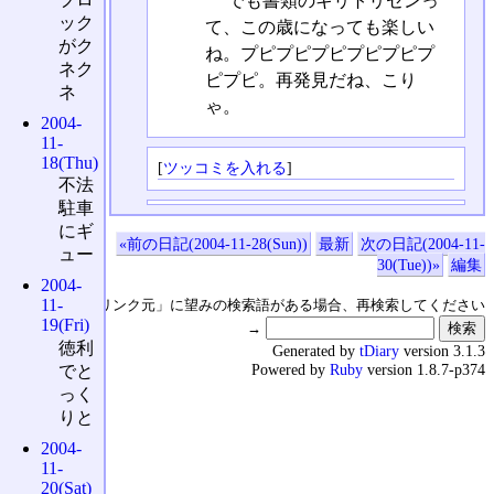
でも書類のキリトリセンっ
ック
て、この歳になっても楽しい
がク
ね。プピプピプピプピプピプ
ネク
ピプピ。再発見だね、こり
ネ
ゃ。
2004-
11-
18(Thu)
[
ツッコミを入れる
]
不法
駐車
にギ
«前の日記(2004-11-28(Sun))
最新
次の日記(2004-11-
ュー
30(Tue))»
編集
2004-
11-
↑の「本日のリンク元」に望みの検索語がある場合、再検索してください
19(Fri)
→
徳利
Generated by
tDiary
version 3.1.3
Powered by
Ruby
version 1.8.7-p374
でと
っく
りと
2004-
11-
20(Sat)