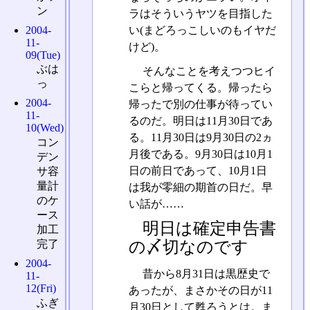
ン
ラはそういうヤツを目指した
2004-
い(まどろっこしいのもイヤだ
11-
けど)。
09(Tue)
ぶは
そんなことを考えつつヒイ
っ
こらと帰ってくる。帰ったら
2004-
帰ったで別の仕事が待ってい
11-
るのだ。明日は11月30日であ
10(Wed)
る。11月30日は9月30日の2ヵ
コン
月後である。9月30日は10月1
デン
日の前日であって、10月1日
サ容
量計
は我が零細の期首の日だ。早
のケ
い話が……
ース
明日は確定申告書
加工
完了
の〆切なのです
2004-
昔から8月31日は黒歴史で
11-
12(Fri)
あったが、まさかその日が11
ふぎ
月30日として甦ろうとは。ま