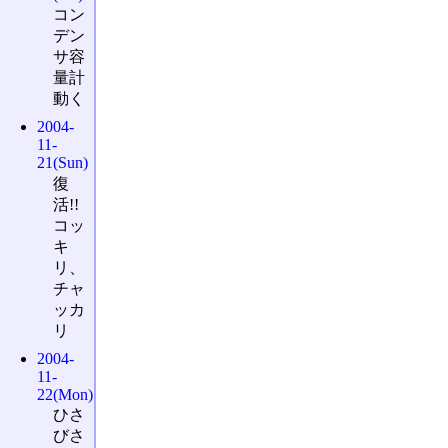
コン
デン
サ容
量計
動く
2004-
11-
21(Sun)
復
活!!
コッ
キ
リ、
チャ
ッカ
リ
2004-
11-
22(Mon)
ひさ
びさ