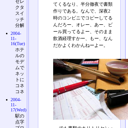
セレ
てくるなり、半分徹夜で書類
クタ
作りである。なんで、深夜2
スイ
時のコンビニでコピーしてる
ッチ
んだろー、オレー、あー、ビ
分解
ール買ってるよー、そのまま
2004-
飲酒経理すかー、もー、なん
11-
16(Tue)
だかよくわかんねーよー。
ホテ
ルの
モデ
ムで
ネッ
トに
コネ
コネ
2004-
11-
17(Wed)
駅の
点字
ブロ