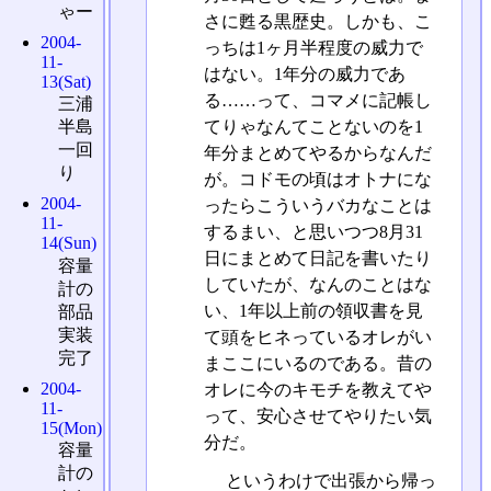
ゃー
さに甦る黒歴史。しかも、こ
2004-
っちは1ヶ月半程度の威力で
11-
はない。1年分の威力であ
13(Sat)
る……って、コマメに記帳し
三浦
てりゃなんてことないのを1
半島
一回
年分まとめてやるからなんだ
り
が。コドモの頃はオトナにな
2004-
ったらこういうバカなことは
11-
するまい、と思いつつ8月31
14(Sun)
日にまとめて日記を書いたり
容量
していたが、なんのことはな
計の
い、1年以上前の領収書を見
部品
実装
て頭をヒネっているオレがい
完了
まここにいるのである。昔の
2004-
オレに今のキモチを教えてや
11-
って、安心させてやりたい気
15(Mon)
分だ。
容量
計の
というわけで出張から帰っ