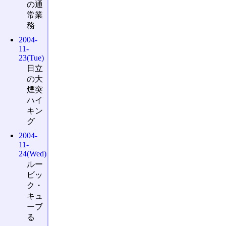
の通
常業
務
2004-
11-
23(Tue)
日立
の大
煙突
ハイ
キン
グ
2004-
11-
24(Wed)
ルー
ビッ
ク・
キュ
ーブ
る