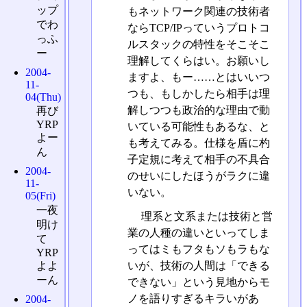
ップ
もネットワーク関連の技術者
でわ
ならTCP/IPっていうプロトコ
っふ
ルスタックの特性をそこそこ
ー
理解してくらはい。お願いし
2004-
ますよ、もー……とはいいつ
11-
つも、もしかしたら相手は理
04(Thu)
解しつつも政治的な理由で動
再び
YRP
いている可能性もあるな、と
よー
も考えてみる。仕様を盾に杓
ん
子定規に考えて相手の不具合
2004-
のせいにしたほうがラクに違
11-
いない。
05(Fri)
一夜
理系と文系または技術と営
明け
業の人種の違いといってしま
て
ってはミもフタもソもラもな
YRP
いが、技術の人間は「できる
よよ
ーん
できない」という見地からモ
ノを語りすぎるキラいがあ
2004-