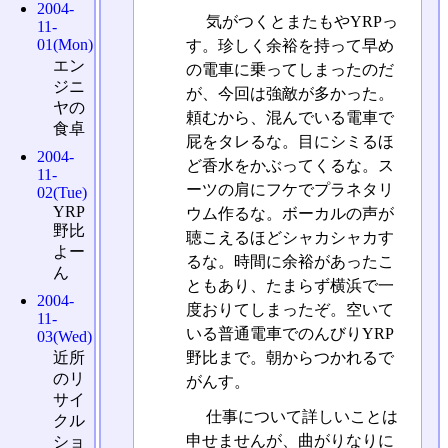
2004-
気がつくとまたもやYRPっ
11-
01(Mon)
す。珍しく余裕を持って早め
エン
の電車に乗ってしまったのだ
ジニ
が、今回は強敵が多かった。
ヤの
頼むから、混んでいる電車で
食卓
屁をタレるな。目にシミるほ
2004-
ど香水をかぶってくるな。ス
11-
ーツの肩にフケでプラネタリ
02(Tue)
YRP
ウム作るな。ボーカルの声が
野比
聴こえるほどシャカシャカす
よー
るな。時間に余裕があったこ
ん
ともあり、たまらず横浜で一
2004-
度おりてしまったぞ。空いて
11-
いる普通電車でのんびりYRP
03(Wed)
野比まで。朝からつかれるで
近所
のリ
がんす。
サイ
仕事について詳しいことは
クル
申せませんが、曲がりなりに
ショ