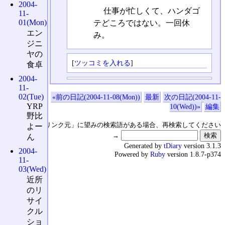
2004-
仕事が忙しくて、ハンダゴ
11-
01(Mon)
テどころではない。一回休
エン
み。
ジニ
ヤの
[
ツッコミを入れる
]
食卓
2004-
11-
02(Tue)
«前の日記(2004-11-08(Mon))
最新
次の日記(2004-11-
YRP
10(Wed))»
編集
野比
↑の「本日のリンク元」に望みの検索語がある場合、再検索してください
よー
→
ん
Generated by
tDiary
version 3.1.3
2004-
Powered by
Ruby
version 1.8.7-p374
11-
03(Wed)
近所
のリ
サイ
クル
ショ