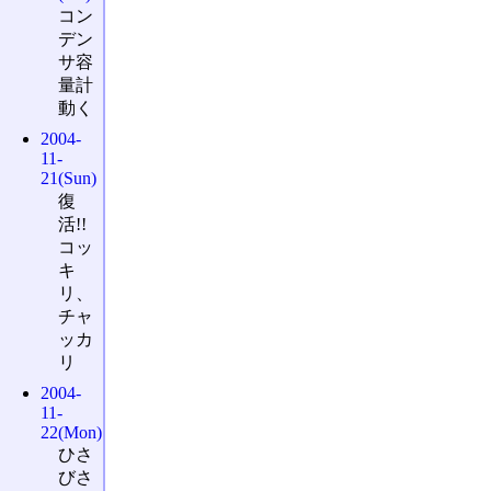
コン
デン
サ容
量計
動く
2004-
11-
21(Sun)
復
活!!
コッ
キ
リ、
チャ
ッカ
リ
2004-
11-
22(Mon)
ひさ
びさ