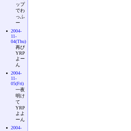
ップ
でわ
っふ
ー
2004-
11-
04(Thu)
再び
YRP
よー
ん
2004-
11-
05(Fri)
一夜
明け
て
YRP
よよ
ーん
2004-