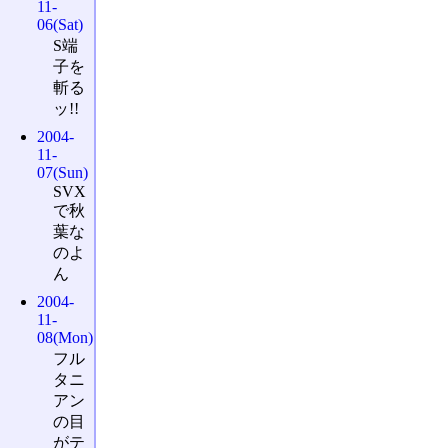
11-
06(Sat)
S端
子を
斬る
ッ!!
2004-
11-
07(Sun)
SVX
で秋
葉な
のよ
ん
2004-
11-
08(Mon)
フル
タニ
アン
の目
がテ