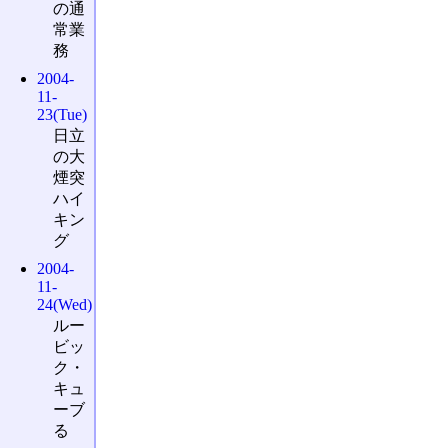
の通
常業
務
2004-
11-
23(Tue)
日立
の大
煙突
ハイ
キン
グ
2004-
11-
24(Wed)
ルー
ビッ
ク・
キュ
ーブ
る